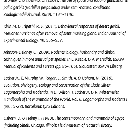
Gromov, V. & Ilchenko, O. (2007). The use of space and social organization in
pallid gerbils (Gerbillus perpallidus) under semi-natural conditions.
Zoologicheskii zhurnal. 86(9). 1131-1140.
Idris, M. & Tripathi, R. S. (2011). Behavioural responses of desert gerbil,
Meriones hurrianae after removal of scent marking gland. Indian Journal of
Experimental Biology. 49. 555-557.
Johnson-Delaney, C. (2009). Rodents: biology, husbandry and clinical
techniques in more unusual pet species. In E. Keeble, & A. Meredith, BSAVA
Manual of Rodents and Ferrets (pp. 96-106). Gloucester: BSAVA Library.
Lacher Jr., T., Murphy, W., Rogan, J., Smith, A. & Upham, N. (2016).
Evolution, phylogeny, ecology and conservation of the Clade Glires:
Lagomorpha and Rodentia. In D. Wilson, T. Lacher Jr. & R. Mittermeier,
Handbook of the Mammals of the World. Vol. 6. Lagomorphs and Rodents I
(pp. 15-28). Barcelona: Lynx Edicions.
Osborn, D. & Helmy, I. (1980). The contemporary land mammals of Egypt
(including Sinai). Chicago, Illinois: Field Museum of Natural History.