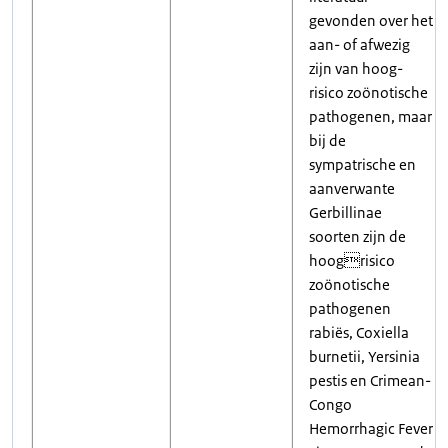
gevonden over het
aan- of afwezig
zijn van hoog-
risico zoönotische
pathogenen, maar
bij de
sympatrische en
aanverwante
Gerbillinae
soorten zijn de
hoogrisico
zoönotische
pathogenen
rabiës, Coxiella
burnetii, Yersinia
pestis en Crimean-
Congo
Hemorrhagic Fever