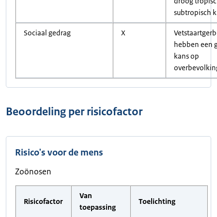
droog tropis
subtropisch k
Sociaal gedrag
X
Vetstaartgerb
hebben een g
kans op
overbevolkin
Beoordeling per risicofactor
Risico's voor de mens
Zoönosen
Van
Risicofactor
Toelichting
toepassing