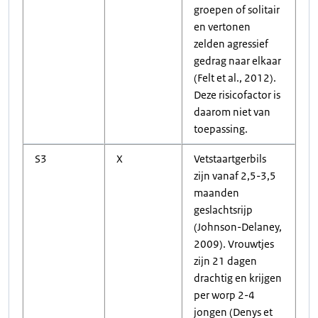
groepen of solitair
en vertonen
zelden agressief
gedrag naar elkaar
(Felt et al., 2012).
Deze risicofactor is
daarom niet van
toepassing.
S3
X
Vetstaartgerbils
zijn vanaf 2,5-3,5
maanden
geslachtsrijp
(Johnson-Delaney,
2009). Vrouwtjes
zijn 21 dagen
drachtig en krijgen
per worp 2-4
jongen (Denys et