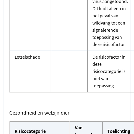
virus aangetoond.
Dit leidt alleen in
het geval van
wildvang tot een
signalerende
toepassing van
deze risicofactor.
Letselschade
De risicofactor in
deze
risicocategorie is
niet van
toepassing.
Gezondheid en welzijn dier
Van
Risicocategorie
Toelichting