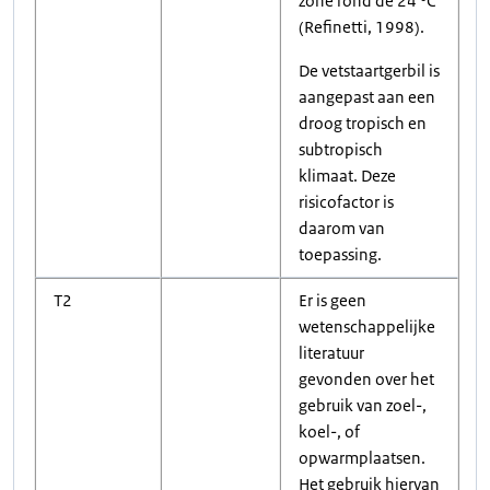
zone rond de 24 °C
(Refinetti, 1998).
De vetstaartgerbil is
aangepast aan een
droog tropisch en
subtropisch
klimaat. Deze
risicofactor is
daarom van
toepassing.
T2
Er is geen
wetenschappelijke
literatuur
gevonden over het
gebruik van zoel-,
koel-, of
opwarmplaatsen.
Het gebruik hiervan