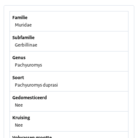
Familie
Muridae
Subfamilie
Gerbillinae
Genus
Pachyuromys
Soort
Pachyuromys duprasi
Gedomesticeerd
Nee
Kruising
Nee
Volwassen grootte