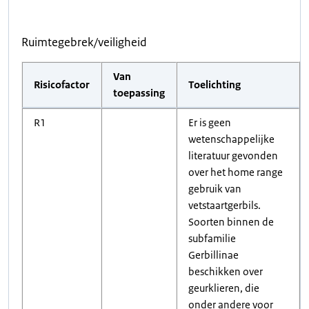
Ruimtegebrek/veiligheid
Van
Risicofactor
Toelichting
toepassing
R1
Er is geen
wetenschappelijke
literatuur gevonden
over het home range
gebruik van
vetstaartgerbils.
Soorten binnen de
subfamilie
Gerbillinae
beschikken over
geurklieren, die
onder andere voor