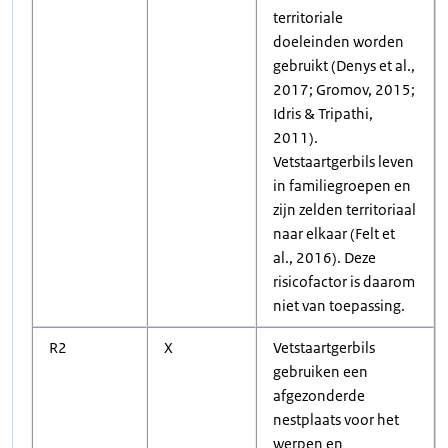
territoriale
doeleinden worden
gebruikt (Denys et al.,
2017; Gromov, 2015;
Idris & Tripathi,
2011).
Vetstaartgerbils leven
in familiegroepen en
zijn zelden territoriaal
naar elkaar (Felt et
al., 2016). Deze
risicofactor is daarom
niet van toepassing.
R2
X
Vetstaartgerbils
gebruiken een
afgezonderde
nestplaats voor het
werpen en