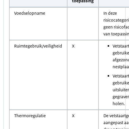
toepassing
Voedselopname
In deze
risicocategori
geen risicofa
van toepassi
Ruimtegebruik/veiligheid
X
Vetstaar
gebruik
afgezon
nestplaa
Vetstaar
gebruik
uitsluite
gegrave
holen.
Thermoregulatie
X
De vetstaartge
aangepast aa