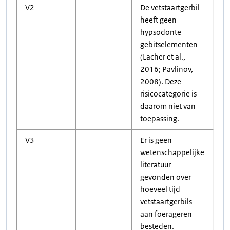
V2
De vetstaartgerbil
heeft geen
hypsodonte
gebitselementen
(Lacher et al.,
2016; Pavlinov,
2008). Deze
risicocategorie is
daarom niet van
toepassing.
V3
Er is geen
wetenschappelijke
literatuur
gevonden over
hoeveel tijd
vetstaartgerbils
aan foerageren
besteden.