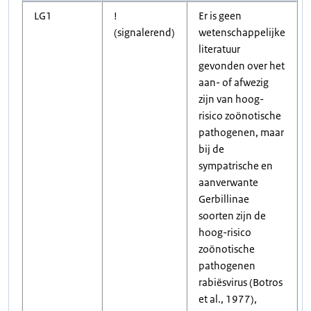
LG1
!
Er is geen
(signalerend)
wetenschappelijke
literatuur
gevonden over het
aan- of afwezig
zijn van hoog-
risico zoönotische
pathogenen, maar
bij de
sympatrische en
aanverwante
Gerbillinae
soorten zijn de
hoog-risico
zoönotische
pathogenen
rabiësvirus (Botros
et al., 1977),