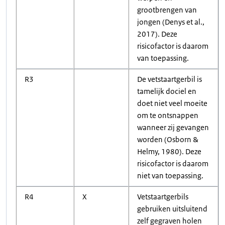
grootbrengen van
jongen (Denys et al.,
2017). Deze
risicofactor is daarom
van toepassing.
R3
De vetstaartgerbil is
tamelijk dociel en
doet niet veel moeite
om te ontsnappen
wanneer zij gevangen
worden (Osborn &
Helmy, 1980). Deze
risicofactor is daarom
niet van toepassing.
R4
X
Vetstaartgerbils
gebruiken uitsluitend
zelf gegraven holen