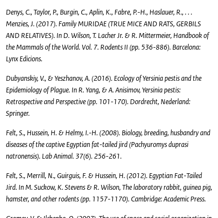
Denys, C., Taylor, P., Burgin, C., Aplin, K., Fabre, P.-H., Haslauer, R., . . .
Menzies, J. (2017). Family MURIDAE (TRUE MICE AND RATS, GERBILS
AND RELATIVES). In D. Wilson, T. Lacher Jr. & R. Mittermeier, Handbook of
the Mammals of the World. Vol. 7. Rodents II (pp. 536-886). Barcelona:
Lynx Edicions.
Dubyanskiy, V., & Yeszhanov, A. (2016). Ecology of Yersinia pestis and the
Epidemiology of Plague. In R. Yang, & A. Anisimov, Yersinia pestis:
Retrospective and Perspective (pp. 101-170). Dordrecht, Nederland:
Springer.
Felt, S., Hussein, H. & Helmy, I.-H. (2008). Biology, breeding, husbandry and
diseases of the captive Egyptian fat-tailed jird (Pachyuromys duprasi
natronensis). Lab Animal. 37(6). 256-261.
Felt, S., Merrill, N., Guirguis, F. & Hussein, H. (2012). Egyptian Fat-Tailed
Jird. In M. Suckow, K. Stevens & R. Wilson, The laboratory rabbit, guinea pig,
hamster, and other rodents (pp. 1157-1170). Cambridge: Academic Press.