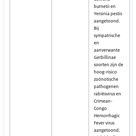
burnetii en
Yersinia pestis
aangetoond.
Bij
sympatrische
en
aanverwante
Gerbillinae
soorten zijn de
hoog-risico
zoönotische
pathogenen
rabiësvirus en
Crimean-
Congo
Hemorrhagic
Fever virus
aangetoond.