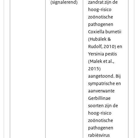
(signalerend)
zandrat zijn de
hoog-risico
zoönotische
pathogenen
Coxiella burnetii
(Hubálek &
Rudolf, 2010) en
Yersinia pestis
(Malek et al.,
2015)
aangetoond. Bij
sympatrische en
aanverwante
Gerbillinae
soorten zijn de
hoog-risico
zoönotische
pathogenen
rabiësvirus