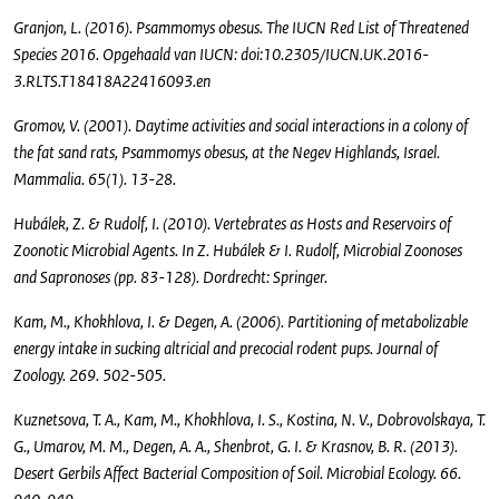
Granjon, L. (2016). Psammomys obesus. The IUCN Red List of Threatened
Species 2016. Opgehaald van IUCN: doi:10.2305/IUCN.UK.2016-
3.RLTS.T18418A22416093.en
Gromov, V. (2001). Daytime activities and social interactions in a colony of
the fat sand rats, Psammomys obesus, at the Negev Highlands, Israel.
Mammalia. 65(1). 13-28.
Hubálek, Z. & Rudolf, I. (2010). Vertebrates as Hosts and Reservoirs of
Zoonotic Microbial Agents. In Z. Hubálek & I. Rudolf, Microbial Zoonoses
and Sapronoses (pp. 83-128). Dordrecht: Springer.
Kam, M., Khokhlova, I. & Degen, A. (2006). Partitioning of metabolizable
energy intake in sucking altricial and precocial rodent pups. Journal of
Zoology. 269. 502-505.
Kuznetsova, T. A., Kam, M., Khokhlova, I. S., Kostina, N. V., Dobrovolskaya, T.
G., Umarov, M. M., Degen, A. A., Shenbrot, G. I. & Krasnov, B. R. (2013).
Desert Gerbils Affect Bacterial Composition of Soil. Microbial Ecology. 66.