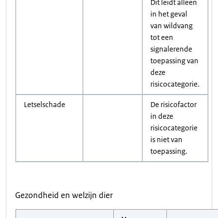
Dit leidt alleen
in het geval
van wildvang
tot een
signalerende
toepassing van
deze
risicocategorie.
Letselschade
De risicofactor
in deze
risicocategorie
is niet van
toepassing.
Gezondheid en welzijn dier