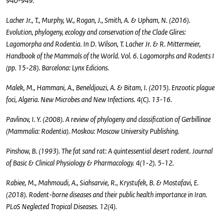
940-949.
Lacher Jr., T., Murphy, W., Rogan, J., Smith, A. & Upham, N. (2016).
Evolution, phylogeny, ecology and conservation of the Clade Glires:
Lagomorpha and Rodentia. In D. Wilson, T. Lacher Jr. & R. Mittermeier,
Handbook of the Mammals of the World. Vol. 6. Lagomorphs and Rodents I
(pp. 15-28). Barcelona: Lynx Edicions.
Malek, M., Hammani, A., Beneldjouzi, A. & Bitam, I. (2015). Enzootic plague
foci, Algeria. New Microbes and New Infections. 4(C). 13-16.
Pavlinov, I. Y. (2008). A review of phylogeny and classification of Gerbillinae
(Mammalia: Rodentia). Moskou: Moscow University Publishing.
Pinshow, B. (1993). The fat sand rat: A quintessential desert rodent. Journal
of Basic & Clinical Physiology & Pharmacology. 4(1-2). 5-12.
Rabiee, M., Mahmoudi, A., Siahsarvie, R., Krystufek, B. & Mostafavi, E.
(2018). Rodent-borne diseases and their public health importance in Iran.
PLoS Neglected Tropical Diseases. 12(4).