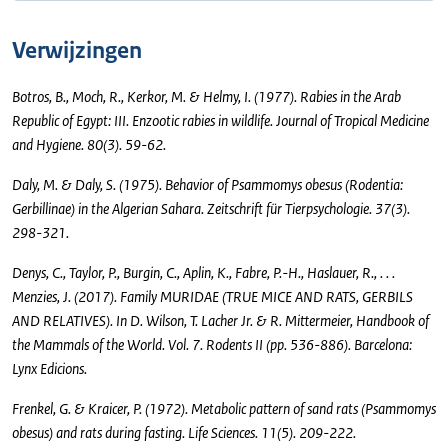
Verwijzingen
Botros, B., Moch, R., Kerkor, M. & Helmy, I. (1977). Rabies in the Arab
Republic of Egypt: III. Enzootic rabies in wildlife. Journal of Tropical Medicine
and Hygiene. 80(3). 59-62.
Daly, M. & Daly, S. (1975). Behavior of Psammomys obesus (Rodentia:
Gerbillinae) in the Algerian Sahara. Zeitschrift für Tierpsychologie. 37(3).
298-321.
Denys, C., Taylor, P., Burgin, C., Aplin, K., Fabre, P.-H., Haslauer, R., . . .
Menzies, J. (2017). Family MURIDAE (TRUE MICE AND RATS, GERBILS
AND RELATIVES). In D. Wilson, T. Lacher Jr. & R. Mittermeier, Handbook of
the Mammals of the World. Vol. 7. Rodents II (pp. 536-886). Barcelona:
Lynx Edicions.
Frenkel, G. & Kraicer, P. (1972). Metabolic pattern of sand rats (Psammomys
obesus) and rats during fasting. Life Sciences. 11(5). 209-222.