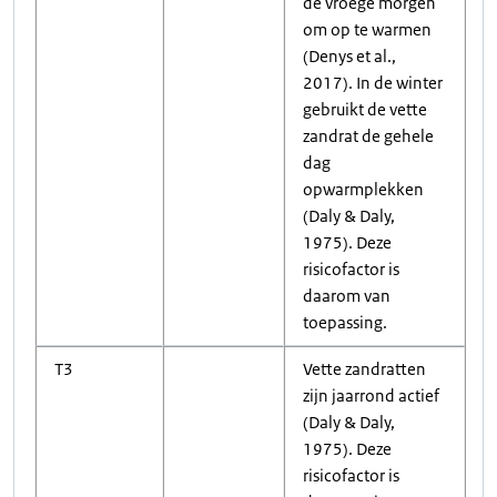
de vroege morgen
om op te warmen
(Denys et al.,
2017). In de winter
gebruikt de vette
zandrat de gehele
dag
opwarmplekken
(Daly & Daly,
1975). Deze
risicofactor is
daarom van
toepassing.
T3
Vette zandratten
zijn jaarrond actief
(Daly & Daly,
1975). Deze
risicofactor is