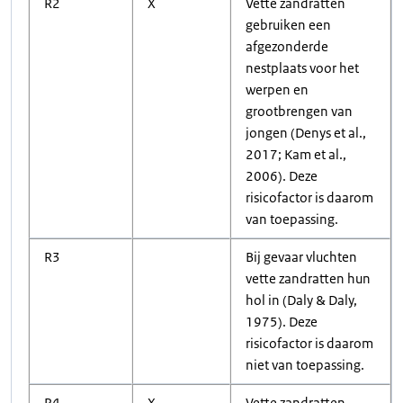
R2
X
Vette zandratten
gebruiken een
afgezonderde
nestplaats voor het
werpen en
grootbrengen van
jongen (Denys et al.,
2017; Kam et al.,
2006). Deze
risicofactor is daarom
van toepassing.
R3
Bij gevaar vluchten
vette zandratten hun
hol in (Daly & Daly,
1975). Deze
risicofactor is daarom
niet van toepassing.
R4
X
Vette zandratten