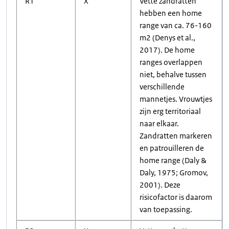
R1
X
Vette zandratten
hebben een home
range van ca. 76-160
m2 (Denys et al.,
2017). De home
ranges overlappen
niet, behalve tussen
verschillende
mannetjes. Vrouwtjes
zijn erg territoriaal
naar elkaar.
Zandratten markeren
en patrouilleren de
home range (Daly &
Daly, 1975; Gromov,
2001). Deze
risicofactor is daarom
van toepassing.