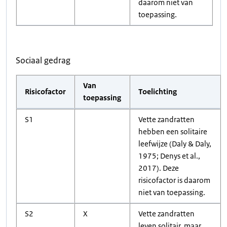
daarom niet van
toepassing.
Sociaal gedrag
Van
Risicofactor
Toelichting
toepassing
S1
Vette zandratten
hebben een solitaire
leefwijze (Daly & Daly,
1975; Denys et al.,
2017). Deze
risicofactor is daarom
niet van toepassing.
S2
X
Vette zandratten
leven solitair, maar