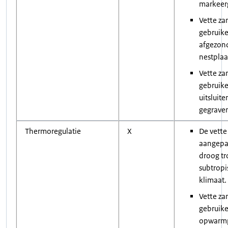
markeer
Vette za
gebruik
afgezon
nestplaa
Vette za
gebruik
uitsluite
gegrave
Thermoregulatie
X
De vette
aangepa
droog tr
subtropi
klimaat.
Vette za
gebruike
opwarmp