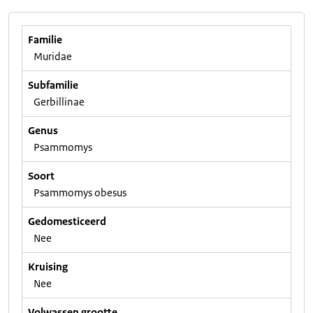
Familie
Muridae
Subfamilie
Gerbillinae
Genus
Psammomys
Soort
Psammomys obesus
Gedomesticeerd
Nee
Kruising
Nee
Volwassen grootte