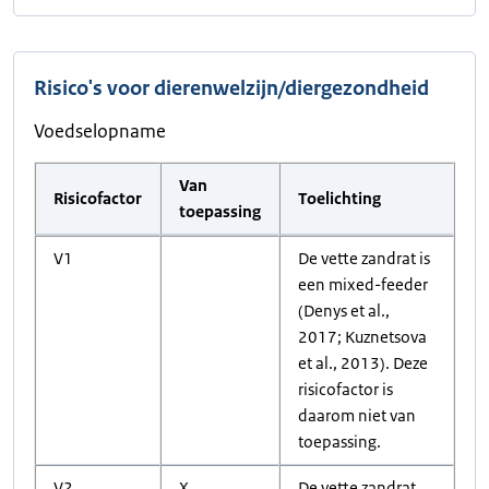
Risico's voor dierenwelzijn/diergezondheid
Voedselopname
Van
Risicofactor
Toelichting
toepassing
V1
De vette zandrat is
een mixed-feeder
(Denys et al.,
2017; Kuznetsova
et al., 2013). Deze
risicofactor is
daarom niet van
toepassing.
V2
X
De vette zandrat