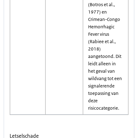
(Botros et al.,
1977) en
Crimean-Congo
Hemorrhagic
Fever virus
(Rabiee et al.,
2018)
aangetoond. Dit
leidt alleen in
het geval van
wildvang tot een
signalerende
toepassing van
deze
risicocategorie.
Letselschade