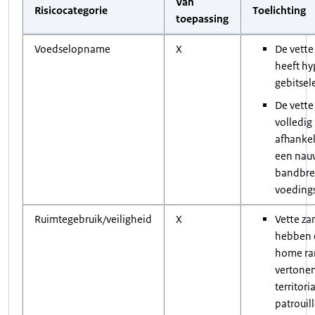
Van
Risicocategorie
Toelichting
toepassing
Voedselopname
X
De vette
heeft h
gebitse
De vette
volledig
afhankel
een nau
bandbre
voeding
Ruimtegebruik/veiligheid
X
Vette za
hebben 
home ra
vertone
territori
patrouil