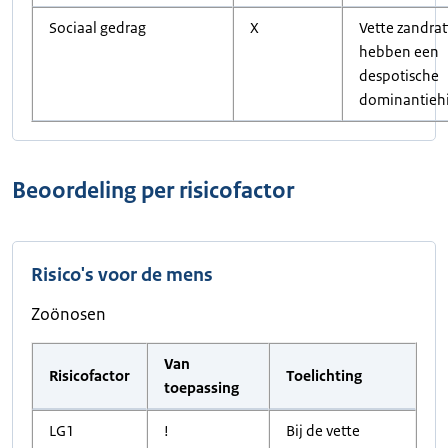
Sociaal gedrag
X
Vette zandra
hebben een
despotische
dominantiehi
Beoordeling per risicofactor
Risico's voor de mens
Zoönosen
Van
Risicofactor
Toelichting
toepassing
LG1
!
Bij de vette