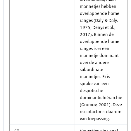
mannetjes hebben
overlappende home
ranges (Daly & Daly,
1975; Denys et al.,
2017). Binnen de
overlappende home
ranges is er één
mannetje dominant
over de andere
subordinate
mannetjes. Er is
sprake van een
despotische
dominantiehiërarchie
(Gromov, 2001). Deze
risicofactor is daarom
van toepassing.
S3
Vrouwtjes zijn vanaf