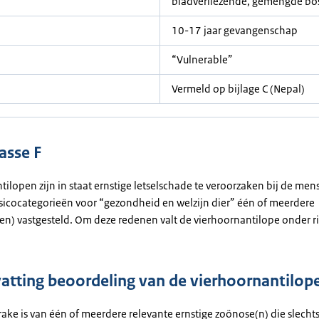
bladverliezende, gemengde bos
10-17 jaar gevangenschap
“Vulnerable”
Vermeld op bijlage C (Nepal)
asse F
ilopen zijn in staat ernstige letselschade te veroorzaken bij de men
 risicocategorieën voor “gezondheid en welzijn dier” één of meerdere
(en) vastgesteld. Om deze redenen valt de vierhoornantilope onder ri
tting beoordeling van de vierhoornantilop
rake is van één of meerdere relevante ernstige zoönose(n) die slecht