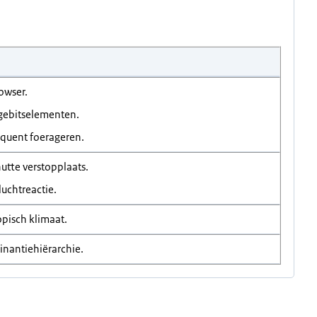
owser.
gebitselementen.
equent foerageren.
utte verstopplaats.
uchtreactie.
opisch klimaat.
inantiehiërarchie.