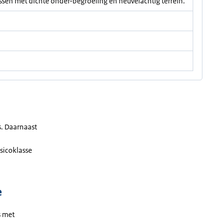
sen met dichte onder-begroeiing en heuvelachtig terrein.
s. Daarnaast
sicoklasse
e
s met