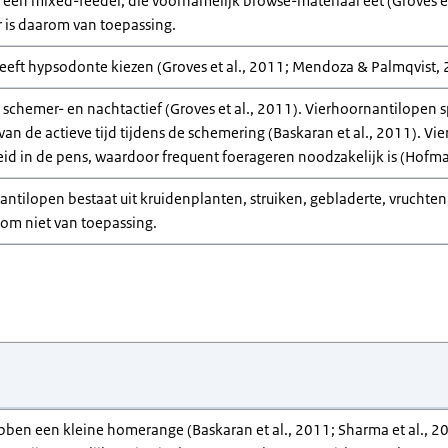
 een mixed-feeder, die voornamelijk browse-materiaal eet (Groves e
r is daarom van toepassing.
eft hypsodonte kiezen (Groves et al., 2011; Mendoza & Palmqvist, 2
 schemer- en nachtactief (Groves et al., 2011). Vierhoornantilopen 
van de actieve tijd tijdens de schemering (Baskaran et al., 2011). 
id in de pens, waardoor frequent foerageren noodzakelijk is (Hofma
antilopen bestaat uit kruidenplanten, struiken, gebladerte, vruchten
arom niet van toepassing.
ben een kleine homerange (Baskaran et al., 2011; Sharma et al., 2