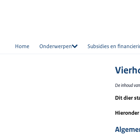
r de
tent
Home
Onderwerpen
Subsidies en financier
Vierh
De inhoud van
Dit dier s
Hieronder 
Algemen