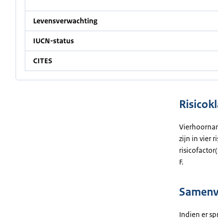
Levensverwachting
IUCN-status
CITES
Risicokl
Vierhoornant
zijn in vier
risicofactor
F.
Samenva
Indien er sp