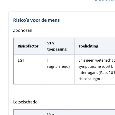
Risico's voor de mens
Zoönosen
Van
Risicofactor
Toelichting
toepassing
LG1
!
Er is geen wetenschap
(signalerend)
sympatrische soort bi
interrogans (Rao, 201
risicocategorie.
Letselschade
Van