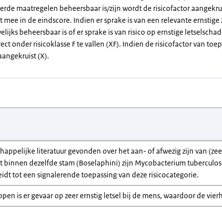
erde maatregelen beheersbaar is/zijn wordt de risicofactor aangekrui
et mee in de eindscore. Indien er sprake is van een relevante ernstig
elijks beheersbaar is of er sprake is van risico op ernstige letselsch
rect onder risicoklasse F te vallen (XF). Indien de risicofactor van toep
aangekruist (X).
chappelijke literatuur gevonden over het aan- of afwezig zijn van (z
t binnen dezelfde stam (Boselaphini) zijn Mycobacterium tuberculosi
eidt tot een signalerende toepassing van deze risicocategorie.
open is er gevaar op zeer ernstig letsel bij de mens, waardoor de vierh