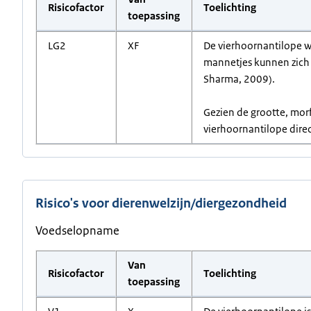
Risicofactor
Toelichting
toepassing
LG2
XF
De vierhoornantilope w
mannetjes kunnen zich 
Sharma, 2009).
Gezien de grootte, morf
vierhoornantilope direct
Risico's voor dierenwelzijn/diergezondheid
Voedselopname
Van
Risicofactor
Toelichting
toepassing