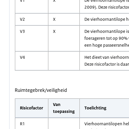
V1
X
De vierhoornantilope is
2009). Deze risicofacto
V2
X
De vierhoornantilope he
V3
X
De vierhoornantilope is
foerageren tot op 90% 
een hoge passeersnelhe
V4
Het dieet van vierhoorn
Deze risicofactor is da
Ruimtegebrek/veiligheid
Van
Risicofactor
Toelichting
toepassing
R1
Vierhoornantilopen heb