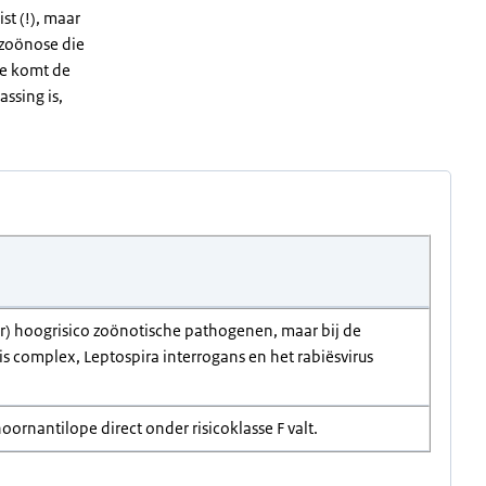
st (!), maar
e zoönose die
ade komt de
assing is,
eer) hoogrisico zoönotische pathogenen, maar bij de
s complex, Leptospira interrogans en het rabiësvirus
oornantilope direct onder risicoklasse F valt.