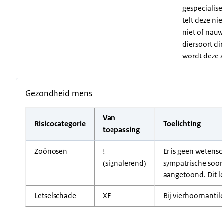
gespecialise
telt deze ni
niet of nauw
diersoort di
wordt deze 
Gezondheid mens
Van
Risicocategorie
Toelichting
toepassing
Zoönosen
!
Er is geen wetens
(signalerend)
sympatrische soor
aangetoond. Dit l
Letselschade
XF
Bij vierhoornantil