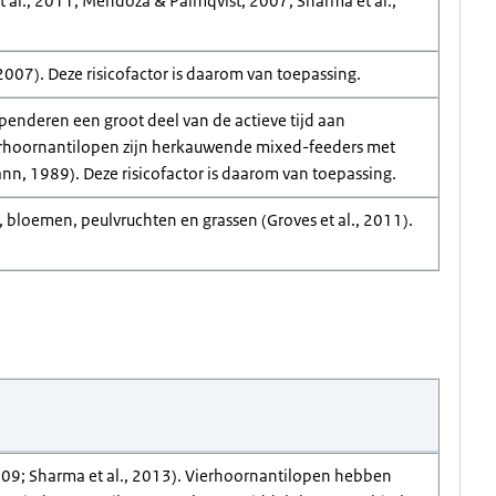
t al., 2011; Mendoza & Palmqvist, 2007; Sharma et al.,
007). Deze risicofactor is daarom van toepassing.
spenderen een groot deel van de actieve tijd aan
Vierhoornantilopen zijn herkauwende mixed-feeders met
nn, 1989). Deze risicofactor is daarom van toepassing.
, bloemen, peulvruchten en grassen (Groves et al., 2011).
009; Sharma et al., 2013). Vierhoornantilopen hebben