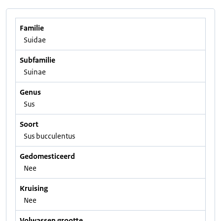
Familie
Suidae
Subfamilie
Suinae
Genus
Sus
Soort
Sus bucculentus
Gedomesticeerd
Nee
Kruising
Nee
Volwassen grootte