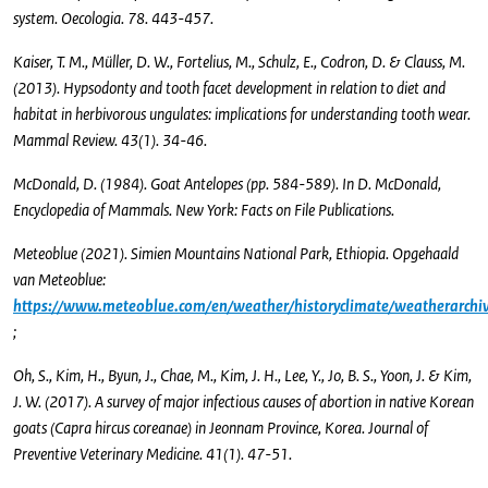
system. Oecologia. 78. 443-457.
Kaiser, T. M., Müller, D. W., Fortelius, M., Schulz, E., Codron, D. & Clauss, M.
(2013). Hypsodonty and tooth facet development in relation to diet and
habitat in herbivorous ungulates: implications for understanding tooth wear.
Mammal Review. 43(1). 34-46.
McDonald, D. (1984). Goat Antelopes (pp. 584-589). In D. McDonald,
Encyclopedia of Mammals. New York: Facts on File Publications.
Meteoblue (2021). Simien Mountains National Park, Ethiopia. Opgehaald
van Meteoblue:
https://www.meteoblue.com/en/weather/historyclimate/weatherarchi
;
Oh, S., Kim, H., Byun, J., Chae, M., Kim, J. H., Lee, Y., Jo, B. S., Yoon, J. & Kim,
J. W. (2017). A survey of major infectious causes of abortion in native Korean
goats (Capra hircus coreanae) in Jeonnam Province, Korea. Journal of
Preventive Veterinary Medicine. 41(1). 47-51.