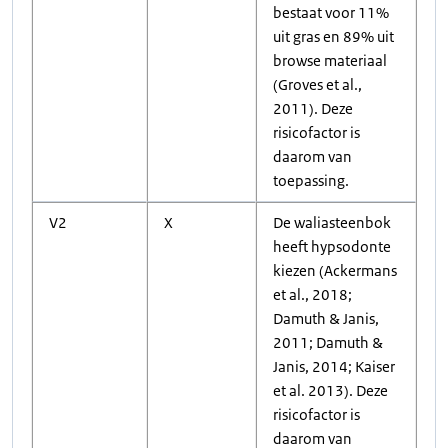
bestaat voor 11%
uit gras en 89% uit
browse materiaal
(Groves et al.,
2011). Deze
risicofactor is
daarom van
toepassing.
V2
X
De waliasteenbok
heeft hypsodonte
kiezen (Ackermans
et al., 2018;
Damuth & Janis,
2011; Damuth &
Janis, 2014; Kaiser
et al. 2013). Deze
risicofactor is
daarom van