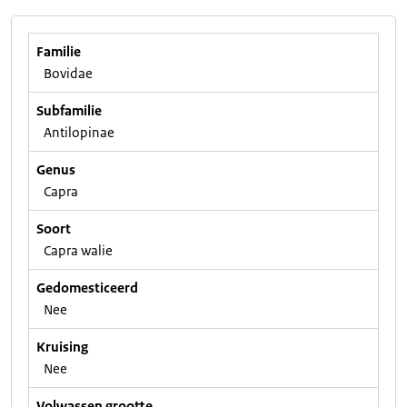
Familie
Bovidae
Subfamilie
Antilopinae
Genus
Capra
Soort
Capra walie
Gedomesticeerd
Nee
Kruising
Nee
Volwassen grootte