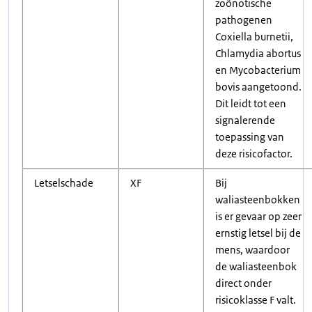
zoönotische
pathogenen
Coxiella burnetii,
Chlamydia abortus
en Mycobacterium
bovis aangetoond.
Dit leidt tot een
signalerende
toepassing van
deze risicofactor.
Letselschade
XF
Bij
waliasteenbokken
is er gevaar op zeer
ernstig letsel bij de
mens, waardoor
de waliasteenbok
direct onder
risicoklasse F valt.