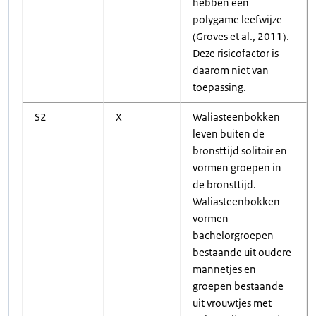
hebben een
polygame leefwijze
(Groves et al., 2011).
Deze risicofactor is
daarom niet van
toepassing.
S2
X
Waliasteenbokken
leven buiten de
bronsttijd solitair en
vormen groepen in
de bronsttijd.
Waliasteenbokken
vormen
bachelorgroepen
bestaande uit oudere
mannetjes en
groepen bestaande
uit vrouwtjes met