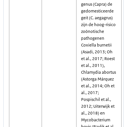
genus (Capra) de
gedomesticeerde
geit (C. aegagrus)
zijn de hoog-risico
zoönotische
pathogenen
Coxiella burnetii
(Asadi, 2013; Oh
et al., 2017; Roest
et al., 2011),
Chlamydia abortus
(Astorga Márquez
et al., 2014; Oh et
al., 2017;
Pospischil et al.,
2012; Uiterwijk et
al., 2018) en
Mycobacterium
bovis (Pavlik et al.,