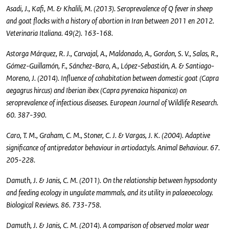
Asadi, J., Kafi, M. & Khalili, M. (2013). Seroprevalence of Q fever in sheep
and goat flocks with a history of abortion in Iran between 2011 en 2012.
Veterinaria Italiana. 49(2). 163-168.
Astorga Márquez, R. J., Carvajal, A., Maldonado, A., Gordon, S. V., Salas, R.,
Gómez-Guillamón, F., Sánchez-Baro, A., López-Sebastián, A. & Santiago-
Moreno, J. (2014). Influence of cohabitation between domestic goat (Capra
aegagrus hircus) and Iberian ibex (Capra pyrenaica hispanica) on
seroprevalence of infectious diseases. European Journal of Wildlife Research.
60. 387-390.
Caro, T. M., Graham, C. M., Stoner, C. J. & Vargas, J. K. (2004). Adaptive
significance of antipredator behaviour in artiodactyls. Animal Behaviour. 67.
205-228.
Damuth, J. & Janis, C. M. (2011). On the relationship between hypsodonty
and feeding ecology in ungulate mammals, and its utility in palaeoecology.
Biological Reviews. 86. 733-758.
Damuth, J. & Janis, C. M. (2014). A comparison of observed molar wear