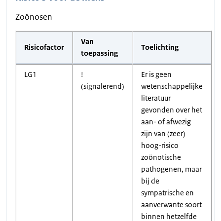
Zoönosen
Van
Risicofactor
Toelichting
toepassing
LG1
!
Er is geen
(signalerend)
wetenschappelijke
literatuur
gevonden over het
aan- of afwezig
zijn van (zeer)
hoog-risico
zoönotische
pathogenen, maar
bij de
sympatrische en
aanverwante soort
binnen hetzelfde