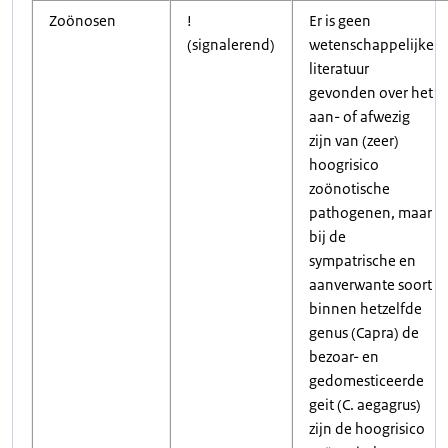
Zoönosen
!
Er is geen
(signalerend)
wetenschappelijke
literatuur
gevonden over het
aan- of afwezig
zijn van (zeer)
hoogrisico
zoönotische
pathogenen, maar
bij de
sympatrische en
aanverwante soort
binnen hetzelfde
genus (Capra) de
bezoar- en
gedomesticeerde
geit (C. aegagrus)
zijn de hoogrisico