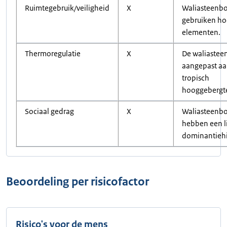
Ruimtegebruik/veiligheid
X
Waliasteenb
gebruiken ho
elementen.
Thermoregulatie
X
De waliastee
aangepast aa
tropisch
hooggebergt
Sociaal gedrag
X
Waliasteenb
hebben een l
dominantiehi
Beoordeling per risicofactor
Risico's voor de mens