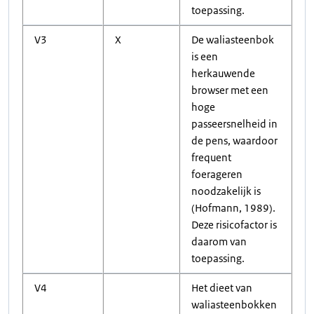
toepassing.
V3
X
De waliasteenbok
is een
herkauwende
browser met een
hoge
passeersnelheid in
de pens, waardoor
frequent
foerageren
noodzakelijk is
(Hofmann, 1989).
Deze risicofactor is
daarom van
toepassing.
V4
Het dieet van
waliasteenbokken