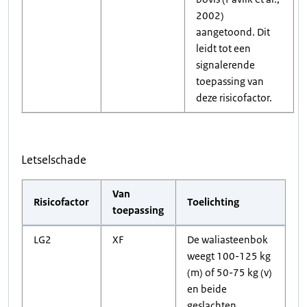
2002)
aangetoond. Dit
leidt tot een
signalerende
toepassing van
deze risicofactor.
Letselschade
Van
Risicofactor
Toelichting
toepassing
LG2
XF
De waliasteenbok
weegt 100-125 kg
(m) of 50-75 kg (v)
en beide
geslachten