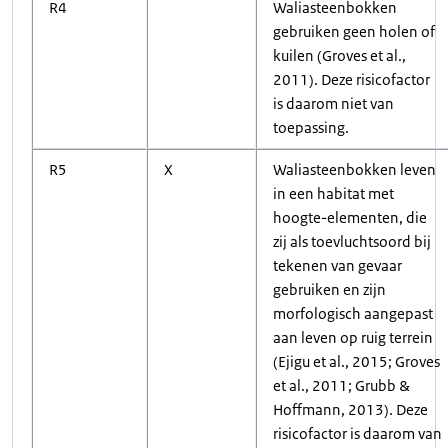
R4
Waliasteenbokken
gebruiken geen holen of
kuilen (Groves et al.,
2011). Deze risicofactor
is daarom niet van
toepassing.
R5
X
Waliasteenbokken leven
in een habitat met
hoogte-elementen, die
zij als toevluchtsoord bij
tekenen van gevaar
gebruiken en zijn
morfologisch aangepast
aan leven op ruig terrein
(Ejigu et al., 2015; Groves
et al., 2011; Grubb &
Hoffmann, 2013). Deze
risicofactor is daarom van