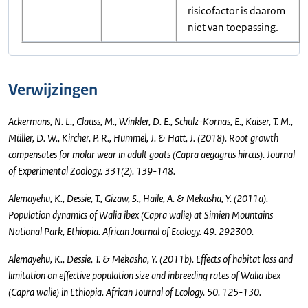
risicofactor is daarom
niet van toepassing.
Verwijzingen
Ackermans, N. L., Clauss, M., Winkler, D. E., Schulz-Kornas, E., Kaiser, T. M.,
Müller, D. W., Kircher, P. R., Hummel, J. & Hatt, J. (2018). Root growth
compensates for molar wear in adult goats (Capra aegagrus hircus). Journal
of Experimental Zoology. 331(2). 139-148.
Alemayehu, K., Dessie, T., Gizaw, S., Haile, A. & Mekasha, Y. (2011a).
Population dynamics of Walia ibex (Capra walie) at Simien Mountains
National Park, Ethiopia. African Journal of Ecology. 49. 292300.
Alemayehu, K., Dessie, T. & Mekasha, Y. (2011b). Effects of habitat loss and
limitation on effective population size and inbreeding rates of Walia ibex
(Capra walie) in Ethiopia. African Journal of Ecology. 50. 125-130.