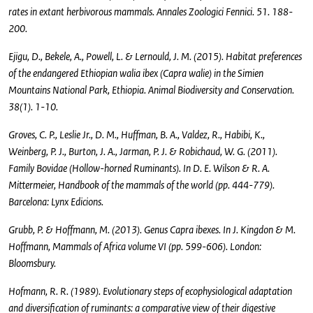
rates in extant herbivorous mammals. Annales Zoologici Fennici. 51. 188-
200.
Ejigu, D., Bekele, A., Powell, L. & Lernould, J. M. (2015). Habitat preferences
of the endangered Ethiopian walia ibex (Capra walie) in the Simien
Mountains National Park, Ethiopia. Animal Biodiversity and Conservation.
38(1). 1-10.
Groves, C. P., Leslie Jr., D. M., Huffman, B. A., Valdez, R., Habibi, K.,
Weinberg, P. J., Burton, J. A., Jarman, P. J. & Robichaud, W. G. (2011).
Family Bovidae (Hollow-horned Ruminants). In D. E. Wilson & R. A.
Mittermeier, Handbook of the mammals of the world (pp. 444-779).
Barcelona: Lynx Edicions.
Grubb, P. & Hoffmann, M. (2013). Genus Capra ibexes. In J. Kingdon & M.
Hoffmann, Mammals of Africa volume VI (pp. 599-606). London:
Bloomsbury.
Hofmann, R. R. (1989). Evolutionary steps of ecophysiological adaptation
and diversification of ruminants: a comparative view of their digestive