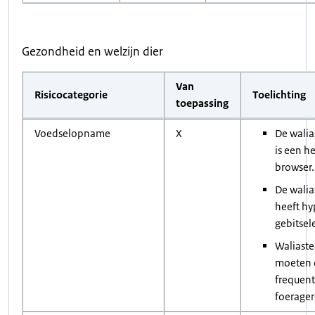
Gezondheid en welzijn dier
Van
Risicocategorie
Toelichting
toepassing
Voedselopname
X
De wali
is een h
browser.
De wali
heeft h
gebitse
Waliast
moeten d
frequent
foerager