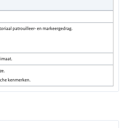
oriaal patrouilleer- en markeergedrag.
limaat.
ze.
sche kenmerken.