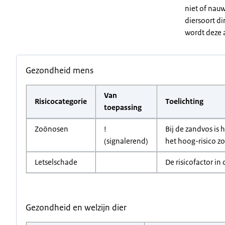
niet of nauw
diersoort di
wordt deze a
Gezondheid mens
Van
Risicocategorie
Toelichting
toepassing
Zoönosen
!
Bij de zandvos is
(signalerend)
het hoog-risico z
Letselschade
De risicofactor in 
Gezondheid en welzijn dier