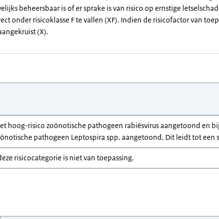
elijks beheersbaar is of er sprake is van risico op ernstige letselsch
rect onder risicoklasse F te vallen (XF). Indien de risicofactor van toep
angekruist (X).
 het hoog-risico zoönotische pathogeen rabiësvirus aangetoond en bi
oönotische pathogeen Leptospira spp. aangetoond. Dit leidt tot een s
deze risicocategorie is niet van toepassing.