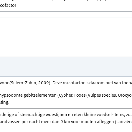
icofactor
oor (Sillero-Zubiri, 2009). Deze risicofactor is daarom niet van toep
hypsodonte gebitselementen (Cypher, Foxes (Vulpes species, Urocyon 
sing.
derige of steenachtige woestijnen en eten kleine voedsel-items, zoa
 zandvossen per nacht meer dan 9 km voor moeten afleggen (Larivière