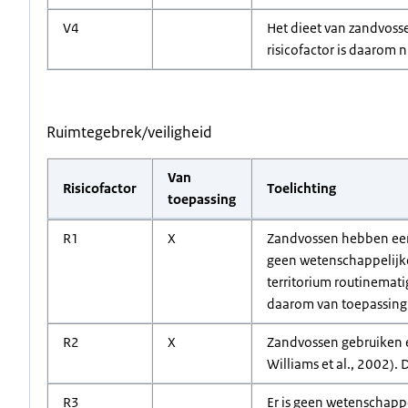
V4
Het dieet van zandvosse
risicofactor is daarom n
Ruimtegebrek/veiligheid
Van
Risicofactor
Toelichting
toepassing
R1
X
Zandvossen hebben ee
geen wetenschappelijke 
territorium routinemati
daarom van toepassing
R2
X
Zandvossen gebruiken e
Williams et al., 2002). 
R3
Er is geen wetenschappe