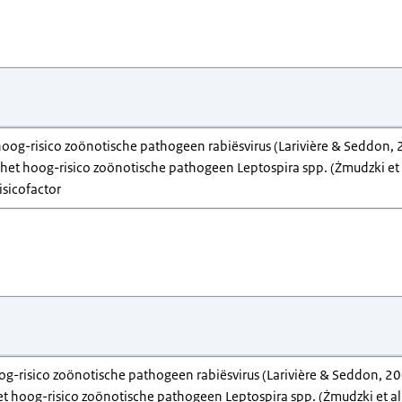
t hoog-risico zoönotische pathogeen rabiësvirus (Larivière & Seddon
s het hoog-risico zoönotische pathogeen Leptospira spp. (Żmudzki et 
isicofactor
hoog-risico zoönotische pathogeen rabiësvirus (Larivière & Seddon,
het hoog-risico zoönotische pathogeen Leptospira spp. (Żmudzki et al