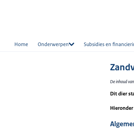
r de
tent
Home
Onderwerpen
Subsidies en financier
Zand
De inhoud van
Dit dier s
Hieronder 
Algemen