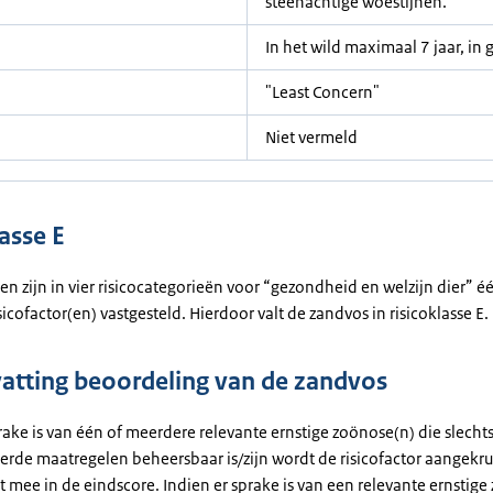
steenachtige woestijnen.
In het wild maximaal 7 jaar, in
"Least Concern"
Niet vermeld
asse E
en zijn in vier risicocategorieën voor “gezondheid en welzijn dier” é
icofactor(en) vastgesteld. Hierdoor valt de zandvos in risicoklasse E.
tting beoordeling van de zandvos
rake is van één of meerdere relevante ernstige zoönose(n) die slecht
erde maatregelen beheersbaar is/zijn wordt de risicofactor aangekrui
et mee in de eindscore. Indien er sprake is van een relevante ernstig