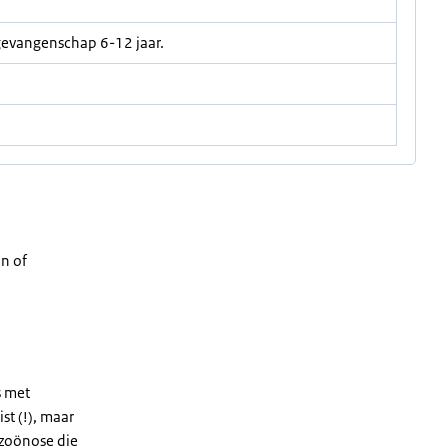
 gevangenschap 6-12 jaar.
én of
s met
st (!), maar
e zoönose die