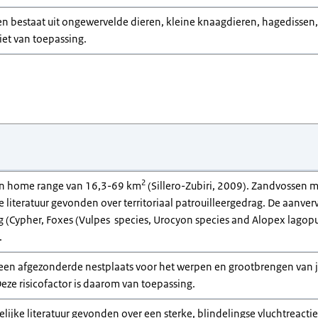
n bestaat uit ongewervelde dieren, kleine knaagdieren, hagedissen, v
iet van toepassing.
2
n home range van 16,3-69 km
(Sillero-Zubiri, 2009). Zandvossen m
literatuur gevonden over territoriaal patrouilleergedrag. De aanver
g (Cypher, Foxes (Vulpes species, Urocyon species and Alopex lagopus)
.
en afgezonderde nestplaats voor het werpen en grootbrengen van jo
Deze risicofactor is daarom van toepassing.
lijke literatuur gevonden over een sterke, blindelingse vluchtreact