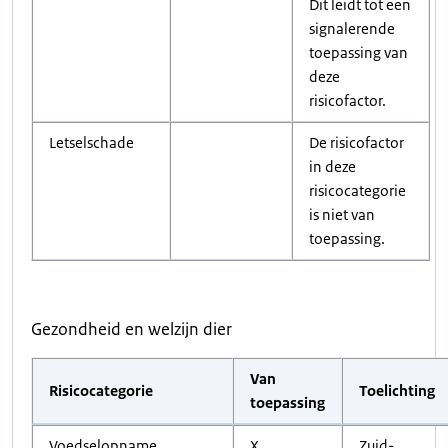
Dit leidt tot een
signalerende
toepassing van
deze
risicofactor.
Letselschade
De risicofactor
in deze
risicocategorie
is niet van
toepassing.
Gezondheid en welzijn dier
Van
Risicocategorie
Toelichting
toepassing
Voedselopname
X
Zuid-