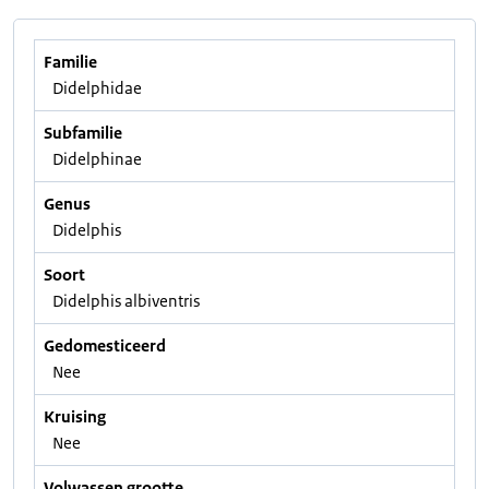
Familie
Didelphidae
Subfamilie
Didelphinae
Genus
Didelphis
Soort
Didelphis albiventris
Gedomesticeerd
Nee
Kruising
Nee
Volwassen grootte