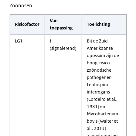
Zoönosen
Van
Risicofactor
Toelichting
toepassing
LG1
!
Bij de Zuid-
(signalerend)
Amerikaanse
opossum zijn de
hoog-risico
zoönotische
pathogenen
Leptospira
interrogans
(Cordeiro et al.,
1981) en
Mycobacterium
bovis (Walter et
al., 2013)
aangetoond en