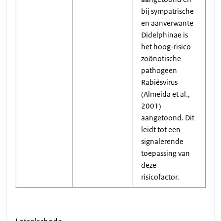
bij sympatrische
en aanverwante
Didelphinae is
het hoog-risico
zoönotische
pathogeen
Rabiësvirus
(Almeida et al.,
2001)
aangetoond. Dit
leidt tot een
signalerende
toepassing van
deze
risicofactor.