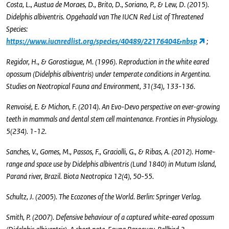
Costa, L., Austua de Moraes, D., Brito, D., Soriano, P., & Lew, D. (2015).
Didelphis albiventris. Opgehaald van The IUCN Red List of Threatened
Species:
https://www.iucnredlist.org/species/40489/22176404&nbsp
;
Regidor, H., & Gorostiague, M. (1996). Reproduction in the white eared
opossum (Didelphis albiventris) under temperate conditions in Argentina.
Studies on Neotropical Fauna and Environment, 31(34), 133-136.
Renvoisé, E. & Michon, F. (2014). An Evo-Devo perspective on ever-growing
teeth in mammals and dental stem cell maintenance. Fronties in Physiology.
5(234). 1-12.
Sanches, V., Gomes, M., Passos, F., Graciolli, G., & Ribas, A. (2012). Home-
range and space use by Didelphis albiventris (Lund 1840) in Mutum Island,
Paraná river, Brazil. Biota Neotropica 12(4), 50-55.
Schultz, J. (2005). The Ecozones of the World. Berlin: Springer Verlag.
Smith, P. (2007). Defensive behaviour of a captured white-eared opossum