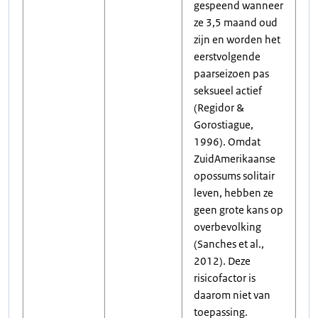
gespeend wanneer
ze 3,5 maand oud
zijn en worden het
eerstvolgende
paarseizoen pas
seksueel actief
(Regidor &
Gorostiague,
1996). Omdat
ZuidAmerikaanse
opossums solitair
leven, hebben ze
geen grote kans op
overbevolking
(Sanches et al.,
2012). Deze
risicofactor is
daarom niet van
toepassing.