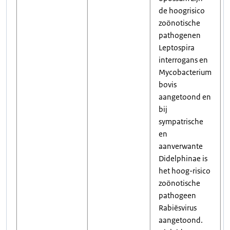
de hoogrisico
zoönotische
pathogenen
Leptospira
interrogans en
Mycobacterium
bovis
aangetoond en
bij
sympatrische
en
aanverwante
Didelphinae is
het hoog-risico
zoönotische
pathogeen
Rabiësvirus
aangetoond.