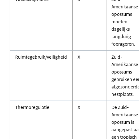
Amerikaanse
opossums
moeten
dagelijks
langdurig
foerageren.
Ruimtegebruik/veiligheid
X
Zuid-
Amerikaanse
opossums
gebruiken ee
afgezonderd
nestplaats.
Thermoregulatie
X
De Zuid-
Amerikaanse
opossum is
aangepast a
een tropisch