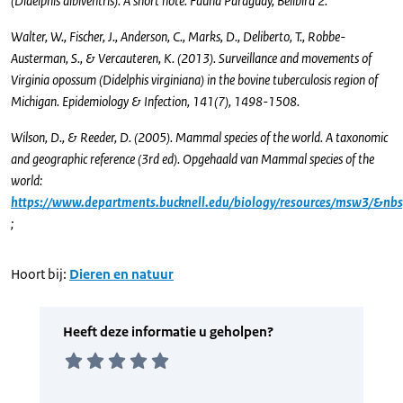
(Didelphis albiventris). A short note. Fauna Paraguay, Bellbird 2.
Walter, W., Fischer, J., Anderson, C., Marks, D., Deliberto, T., Robbe-
Austerman, S., & Vercauteren, K. (2013). Surveillance and movements of
Virginia opossum (Didelphis virginiana) in the bovine tuberculosis region of
Michigan. Epidemiology & Infection, 141(7), 1498-1508.
Wilson, D., & Reeder, D. (2005). Mammal species of the world. A taxonomic
and geographic reference (3rd ed). Opgehaald van Mammal species of the
world:
https://www.departments.bucknell.edu/biology/resources/msw3/&nb
;
Hoort bij:
Dieren en natuur