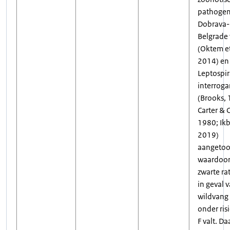
pathoge
Dobrava-
Belgrade 
(Oktem et
2014) en
Leptospir
interroga
(Brooks, 
Carter & 
1980; Ikba
2019)
aangetoo
waardoor
zwarte ra
in geval 
wildvang 
onder ris
F valt. D