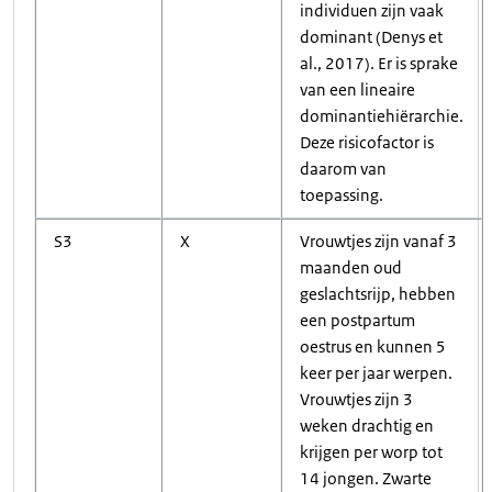
individuen zijn vaak
dominant (Denys et
al., 2017). Er is sprake
van een lineaire
dominantiehiërarchie.
Deze risicofactor is
daarom van
toepassing.
S3
X
Vrouwtjes zijn vanaf 3
maanden oud
geslachtsrijp, hebben
een postpartum
oestrus en kunnen 5
keer per jaar werpen.
Vrouwtjes zijn 3
weken drachtig en
krijgen per worp tot
14 jongen. Zwarte