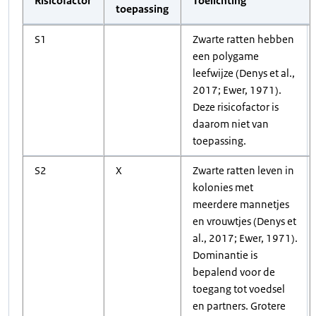
Risicofactor
Toelichting
toepassing
S1
Zwarte ratten hebben
een polygame
leefwijze (Denys et al.,
2017; Ewer, 1971).
Deze risicofactor is
daarom niet van
toepassing.
S2
X
Zwarte ratten leven in
kolonies met
meerdere mannetjes
en vrouwtjes (Denys et
al., 2017; Ewer, 1971).
Dominantie is
bepalend voor de
toegang tot voedsel
en partners. Grotere