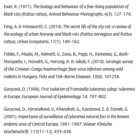
Ewer, R. (1971). The biology and behaviour of a free-living population of
black rats (Rattus rattus). Animal Behaviour Monographs. 4(3). 127-174.
Feng, A. & Himsworth, C. (2014). The secret life of the city rat: a review of
the ecology of urban Norway and black rats (Rattus norvegicus and Rattus
rattus). Urban Ecosystems. 17(1). 149-162.
Földes, F., Madai, M., Németh, V., Zana, B., Papp, H., Kemenesi, G., Bock-
Marquette, I., Horváth, G., Herczeg, R. & Jakab, F. (2019). Serologic survey
of the Crimean-Congo haemorrhagic fever virus infection among wild
rodents in Hungary. Ticks and Tick-Borne Diseases. 10(6). 101258.
Gurycová, D. (1998). First Isolation of Francisella tularensis subsp. tularensis
in Europe. European Journal of Epidemiology. 14. 797-802.
Gurycová, D., Výrosteková, V., Khanakah, G., Kocianová, E. & Stanek, G.
(2001). Importance of surveillance of tylaremia natural foci in the known
endemic area of Central Europe, 1991-1997. Wiener Klinische
Wochenschrift. 113(11-12). 433-438.