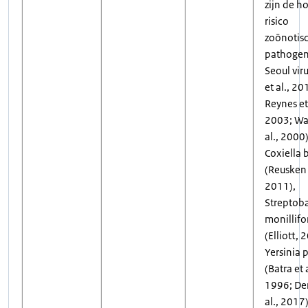
zijn de h
risico
zoönotis
pathoge
Seoul vir
et al., 20
Reynes et 
2003; Wa
al., 2000)
Coxiella 
(Reusken e
2011),
Streptoba
monillifo
(Elliott, 
Yersinia p
(Batra et a
1996; De
al., 2017