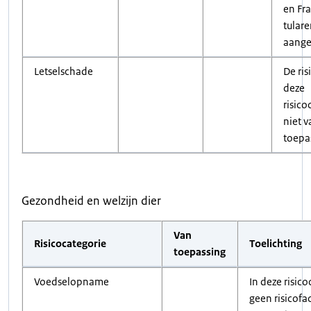
en Fra
tulare
aange
Letselschade
De ris
deze
risico
niet v
toepa
Gezondheid en welzijn dier
Van
Risicocategorie
Toelichting
toepassing
Voedselopname
In deze risico
geen risicofa