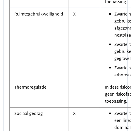
toepassing.
Ruimtegebruik/veiligheid
X
Zwarte r
gebruik
afgezon
nestplaa
Zwarte r
gebruike
gegrave
Zwarte r
arboreaa
Thermoregulatie
In deze risico
geen risicofa
toepassing.
Sociaal gedrag
X
Zwarte 
een line
dominant