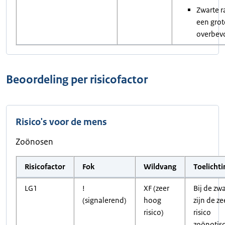
Zwarte 
een grot
overbevo
Beoordeling per risicofactor
Risico's voor de mens
Zoönosen
Risicofactor
Fok
Wildvang
Toelichti
LG1
!
XF (zeer
Bij de zwa
(signalerend)
hoog
zijn de z
risico)
risico
zoönotis