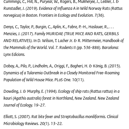
Cummings, C., Hill, N., Puryear, W., Rogers, B., Mukherjee, J., Leibler, J. &
Runstadler, J. (2019). Evidence of Influenza A in Wild Norway Rats (Rattus
norvegicus) in Boston. Frontiers in Ecology and Evolution. 7(36).
Denys, C., Taylor, P., Burgin, C., Aplin, K., Fabre, P.-H., Haslauer, R., . . .
Menzies, J. (2017). Family MURIDAE (TRUE MICE AND RATS, GERBILS
AND RELATIVES). In D. Wilson, T. Lacher Jr. & R. Mittermeier, Handbook of
the Mammals of the World. Vol. 7. Rodents II (pp. 536-886). Barcelona:
Lynx Edicions.
Dobay, A., Pilo, P., Lindholm, A., Origgi, F., Bagheri, H. & König, B. (2015).
Dynamics of a Tularemia Outbreak in a Closely Monitored Free-Roaming
Population of Wild House Mice. PLoS One. 10(11).
Dowding, J. & Murphy, E. (1994). Ecology of ship rats (Rattus rattus) in a
kauri (Agathis australis) forest in Northland, New Zealand. New Zealand
Journal of Ecology. 19-27.
Elliott, S. (2007). Rat bite fever and Streptobacillus moniliformis. Clinical
Microbiology Reviews. 20(1). 13-22.