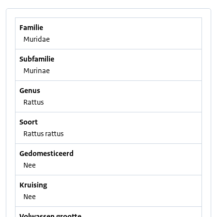
Familie
Muridae
Subfamilie
Murinae
Genus
Rattus
Soort
Rattus rattus
Gedomesticeerd
Nee
Kruising
Nee
Volwassen grootte