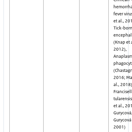
hemorrha
fever viru
et al., 20
Tick-bor
encephali
(Knap et a
2012),
Anaplas
phagocyt
(Chastagne
2016; Mat
al., 2018)
Francisel
tularensi
et al., 20
Gurycová
Gurycová e
2001)