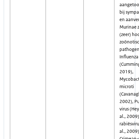
aangetoo
bij sympa
en aanve
Murinae z
(zeer) ho
zoönotis
pathoge
Influenza
(Cummings
2019),
Mycobac
microti
(Cavanagh
2002), P
virus (He
al., 2009)
rabiësviru
al., 2009)
Crimean