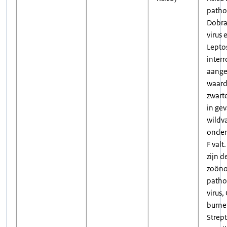
path
Dobra
virus 
Lepto
inter
aange
waard
zwarte
in gev
wildv
onder 
F valt
zijn d
zoöno
patho
virus,
burnet
Strept