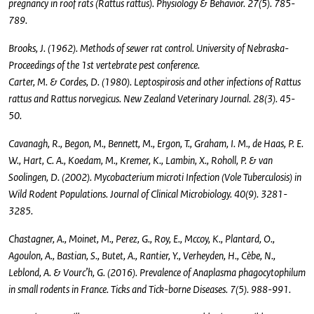
pregnancy in roof rats (Rattus rattus). Physiology & Behavior. 27(5). 785-
789.
Brooks, J. (1962). Methods of sewer rat control. University of Nebraska-
Proceedings of the 1st vertebrate pest conference.
Carter, M. & Cordes, D. (1980). Leptospirosis and other infections of Rattus
rattus and Rattus norvegicus. New Zealand Veterinary Journal. 28(3). 45-
50.
Cavanagh, R., Begon, M., Bennett, M., Ergon, T., Graham, I. M., de Haas, P. E.
W., Hart, C. A., Koedam, M., Kremer, K., Lambin, X., Roholl, P. & van
Soolingen, D. (2002). Mycobacterium microti Infection (Vole Tuberculosis) in
Wild Rodent Populations. Journal of Clinical Microbiology. 40(9). 3281-
3285.
Chastagner, A., Moinet, M., Perez, G., Roy, E., Mccoy, K., Plantard, O.,
Agoulon, A., Bastian, S., Butet, A., Rantier, Y., Verheyden, H., Cèbe, N.,
Leblond, A. & Vourc’h, G. (2016). Prevalence of Anaplasma phagocytophilum
in small rodents in France. Ticks and Tick-borne Diseases. 7(5). 988-991.