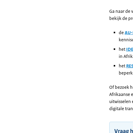
Ga naar de 
bekijk de pr
de
AU-
kennis
het
IDE
in Afri
het
RES
beperke
Of bezoek h
Afrikaanse e
uitwisselen 
digitale tra
Vraag h