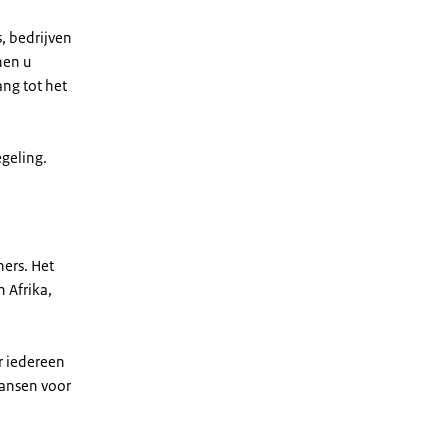
, bedrijven
nen u
ng tot het
geling.
ers. Het
 Afrika,
r iedereen
kansen voor