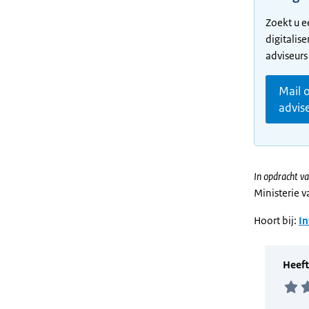
Zoekt u 
digitalis
adviseurs
Mail 
advis
In opdracht va
Ministerie 
Hoort bij:
I