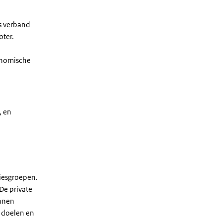
s verband
oter.
conomische
, en
iesgroepen.
De private
unnen
 doelen en