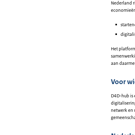
Nederland ri
economieën 
starten
digital
Het platform
samenwerkin
aan daarmee
Voor wi
D4D-hub is 
digitaliser
netwerk en 
gemeenschap