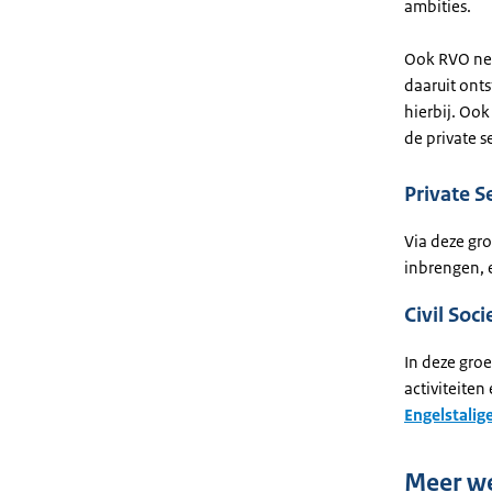
ambities.
Ook RVO nee
daaruit onts
hierbij. Oo
de private s
Private S
Via deze gr
inbrengen, 
Civil Soc
In deze gro
activiteite
Engelstalig
Meer w