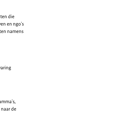
ten die
ven en ngo's
iten namens
varing
ramma's,
 naar de