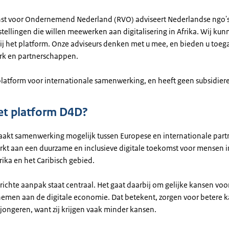
nst voor Ondernemend Nederland (RVO) adviseert Nederlandse ngo's
tellingen die willen meewerken aan digitalisering in Afrika. Wij kun
ij het platform. Onze adviseurs denken met u mee, en bieden u toega
erk en partnerschappen.
platform voor internationale samenwerking, en heeft geen subsidiere
et platform D4D?
kt samenwerking mogelijk tussen Europese en internationale partn
rkt aan een duurzame en inclusieve digitale toekomst voor mensen in
rika en het Caribisch gebied.
ichte aanpak staat centraal. Het gaat daarbij om gelijke kansen voo
nemen aan de digitale economie. Dat betekent, zorgen voor betere 
jongeren, want zij krijgen vaak minder kansen.