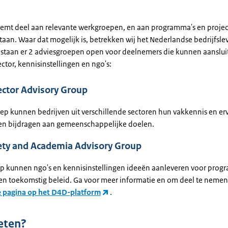
mt deel aan relevante werkgroepen, en aan programma's en projec
taan. Waar dat mogelijk is, betrekken wij het Nederlandse bedrijfsle
k staan er 2 adviesgroepen open voor deelnemers die kunnen aanslu
ector, kennisinstellingen en ngo's:
ector Advisory Group
oep kunnen bedrijven uit verschillende sectoren hun vakkennis en er
en bijdragen aan gemeenschappelijke doelen.
iety and Academia Advisory Group
ep kunnen ngo's en kennisinstellingen ideeën aanleveren voor prog
n en toekomstig beleid. Ga voor meer informatie en om deel te nemen
e pagina op het D4D-platform
.
eten?