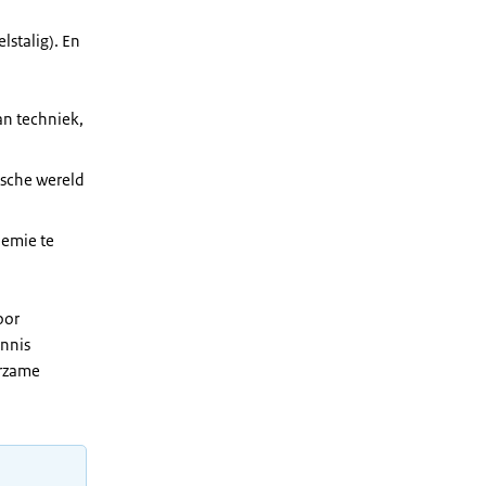
lstalig). En
an techniek,
ische wereld
demie te
oor
ennis
urzame