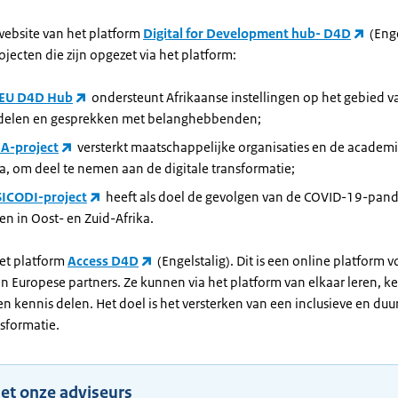
website van het platform
Digital for Development hub
- D4D
(Enge
ojecten die zijn opgezet via het platform:
EU D4D Hub
ondersteunt Afrikaanse instellingen op het gebied v
delen en gesprekken met belanghebbenden;
A-project
versterkt maatschappelijke organisaties en de academ
ka, om deel te nemen aan de digitale transformatie;
ICODI-project
heeft als doel de gevolgen van de COVID-19-pan
n in Oost- en Zuid-Afrika.
et platform
Access D4D
(Engelstalig). Dit is een online platform v
n Europese partners. Ze kunnen via het platform van elkaar leren, k
en kennis delen. Het doel is het versterken van een inclusieve en du
nsformatie.
et onze adviseurs