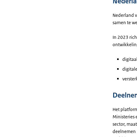
Nederl
Nederland v
samen te we
In 2023 ric
ontwikkeling
digita
digital
verste
Deelne
Het platfor
Ministeries 
sector, maa
deelnemen i