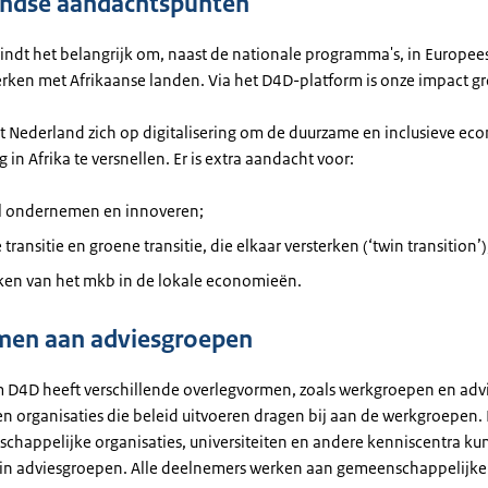
andse aandachtspunten
indt het belangrijk om, naast de nationale programma's, in Europee
rken met Afrikaanse landen. Via het D4D-platform is onze impact gr
ht Nederland zich op digitalisering om de duurzame en inclusieve e
 in Afrika te versnellen. Er is extra aandacht voor:
al ondernemen en innoveren;
e transitie en groene transitie, die elkaar versterken (‘twin transition’)
rken van het mkb in de lokale economieën.
men aan adviesgroepen
m D4D heeft verschillende overlegvormen, zoals werkgroepen en adv
en organisaties die beleid uitvoeren dragen bij aan de werkgroepen. 
tschappelijke organisaties, universiteiten en andere kenniscentra k
n adviesgroepen. Alle deelnemers werken aan gemeenschappelijke