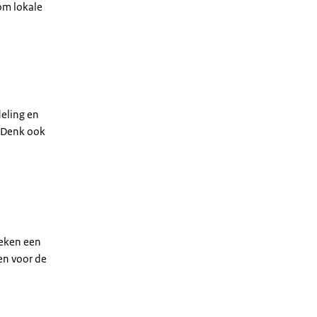
 om lokale
deling en
. Denk ook
oeken een
en voor de