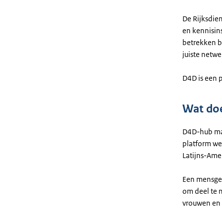
De Rijksdie
en kennisins
betrekken b
juiste netw
D4D is een 
Wat do
D4D-hub maa
platform we
Latijns-Ame
Een mensger
om deel te 
vrouwen en 