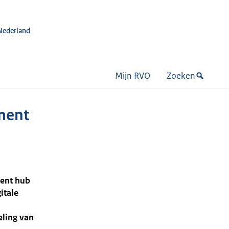
Nederland
Mijn RVO
Zoeken
pment
ment hub
itale
eling van