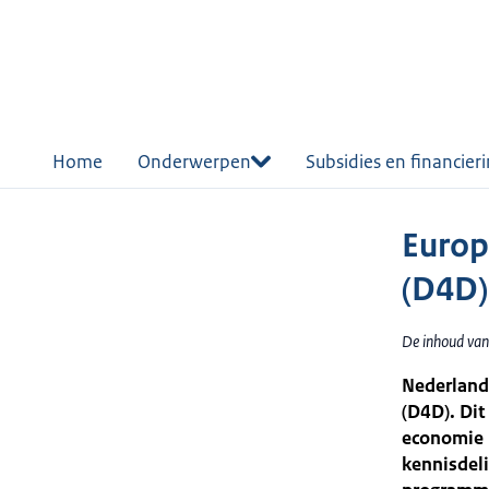
r de
tent
Home
Onderwerpen
Subsidies en financier
Europ
(D4D)
De inhoud van
Nederland 
(D4D). Dit
economie 
kennisdel