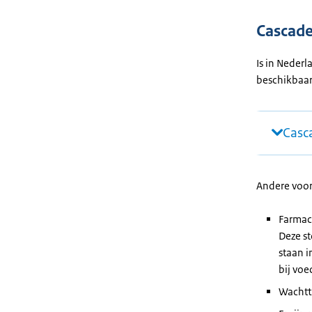
Cascade
Is in Neder
beschikbaar
Casc
Andere voo
Farmac
Deze st
staan i
bij vo
Wachtt