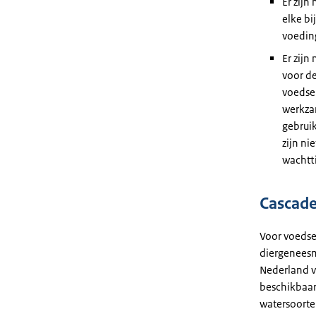
Er zijn
elke bi
voeding
Er zijn
voor d
voedse
werkzam
gebruik
zijn ni
wachtt
Cascade
Voor voedse
diergeneesm
Nederland v
beschikbaar
watersoorte