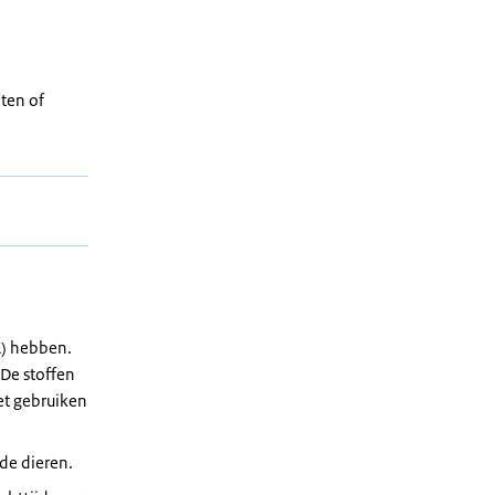
ten of
L) hebben.
 De stoffen
iet gebruiken
de dieren.