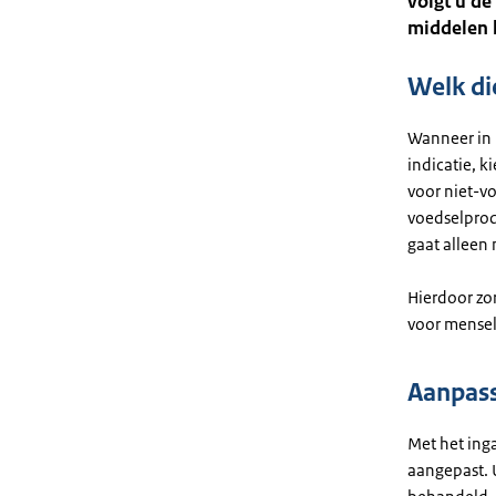
volgt u de
middelen k
Welk di
Wanneer in 
indicatie, k
voor niet-v
voedselprod
gaat alleen 
Hierdoor zo
voor menseli
Aanpass
Met het ing
aangepast. 