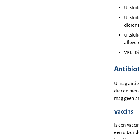
Uitslui
Uitslui
dierena
Uitslui
afleve
VRIJ: D
Antibio
U mag antib
dier en hier
mag geen ant
Vaccins
Is een vacci
een uitzond