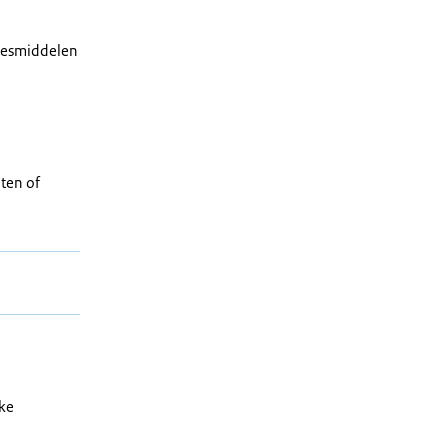
neesmiddelen
ten of
jke