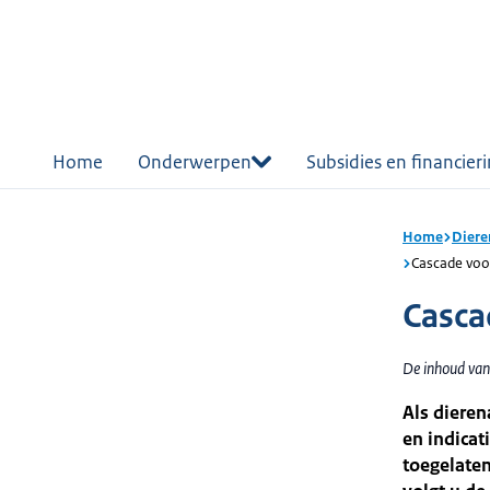
r de
tent
Home
Onderwerpen
Subsidies en financier
Home
Diere
Cascade voo
Casca
De inhoud van 
Als dieren
en indicat
toegelaten