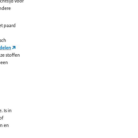
chttijd voor
andere
et paard
sch
delen
ze stoffen
 een
 Is in
of
en en