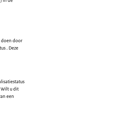
) in de
it doen door
tus . Deze
isatiestatus
Wilt u dit
van een