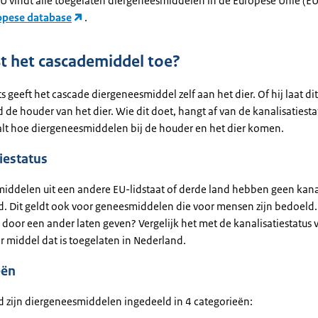
U vindt alle toegelaten diergeneesmiddelen in de Europese Unie (EU
opese database
.
t het cascademiddel toe?
s geeft het cascade diergeneesmiddel zelf aan het dier. Of hij laat d
 de houder van het dier. Wie dit doet, hangt af van de kanalisatiesta
alt hoe diergeneesmiddelen bij de houder en het dier komen.
iestatus
iddelen uit een andere EU-lidstaat of derde land hebben geen kanal
d. Dit geldt ook voor geneesmiddelen die voor mensen zijn bedoeld. 
 door een ander laten geven? Vergelijk het met de kanalisatiestatus 
r middel dat is toegelaten in Nederland.
eën
d zijn diergeneesmiddelen ingedeeld in 4 categorieën: