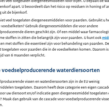
 niet veel toegelaten diergeneesmiddelen voor bijen. U bepaalt de wa
jenkorf apart. U beoordeelt dan het risico op residuen in honing of 
 uit de bijenkorf.
 niet veel toegelaten diergeneesmiddelen voor paarden. Gebruikt u h
e voedselketen? Gebruik diergeneesmiddelen die voor andere
lproducerende dieren geschikt zijn. Of een middel waar farmacologi
e stoffen in zitten die belangrijk zijn voor paarden. U kunt ook
mid
en met stoffen die essentieel zijn voor behandeling van paarden. De
et toegelaten voor paarden die in de voedselketen komen. Daarom is
ijd van 6 maanden verplicht.
 voedselproducerende waterdiersoorten
lproducerende vissen en waterdiersoorten zijn in de EU weinig
iddelen toegelaten. Daarom heeft deze categorie een eigen cascade.
oor uw diersoort en/of indicatie geen diergeneesmiddel toegelaten 
? Maak dan gebruik van de cascade voor voedselproducerende viss
n.