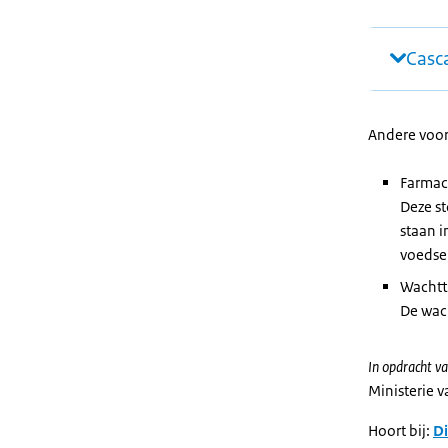
Casc
Andere voo
Farmac
Deze st
staan i
voedse
Wachtt
De wach
In opdracht va
Ministerie 
Hoort bij:
Di