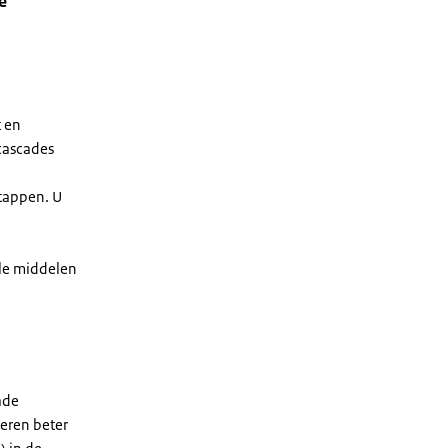
e
t en
 cascades
stappen. U
ële middelen
ade
eren beter