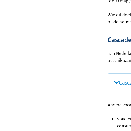
toe. U mag g
Wie dit doet
bij de houde
Cascade
Is in Neder
beschikbaar
Casc
Andere voo
Staat e
consum