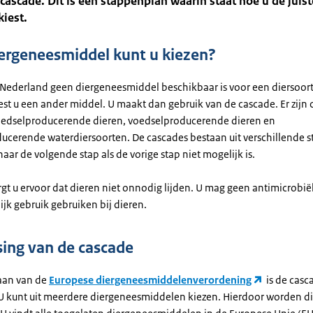
 cascade. Dit is een stappenplan waarin staat hoe u de juist
iest.
ergeneesmiddel kunt u kiezen?
Nederland geen diergeneesmiddel beschikbaar is voor een diersoor
iest u een ander middel. U maakt dan gebruik van de cascade. Er zijn
oedselproducerende dieren, voedselproducerende dieren en
ucerende waterdiersoorten. De cascades bestaan uit verschillende 
naar de volgende stap als de vorige stap niet mogelijk is.
rgt u ervoor dat dieren niet onnodig lijden. U mag geen antimicrobi
jk gebruik gebruiken bij dieren.
ing van de cascade
aan van de
Europese diergeneesmiddelenverordening
is de casc
U kunt uit meerdere diergeneesmiddelen kiezen. Hierdoor worden di