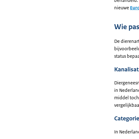
behandeld. 
nieuwe
Eur
Wie pas
De dierenart
bijvoorbeeld
status bepa
Kanalisat
Diergeneesm
in Nederlan
middel toch
vergelijkbaa
Categori
In Nederlan