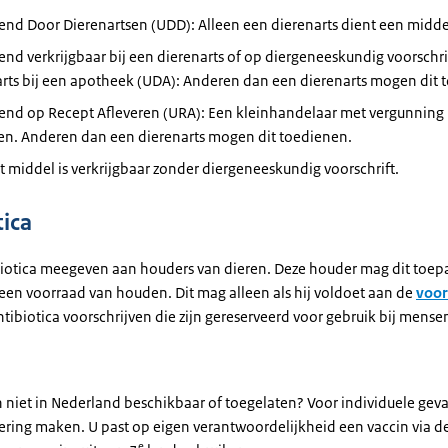
tend Door Dierenartsen (UDD): Alleen een dierenarts dient een midde
tend verkrijgbaar bij een dierenarts of op diergeneeskundig voorschri
rts bij een apotheek (UDA): Anderen dan een dierenarts mogen dit 
tend op Recept Afleveren (URA): Een kleinhandelaar met vergunning
ren. Anderen dan een dierenarts mogen dit toedienen.
it middel is verkrijgbaar zonder diergeneeskundig voorschrift.
tica
iotica meegeven aan houders van dieren. Deze houder mag dit toepa
 een voorraad van houden. Dit mag alleen als hij voldoet aan de
voo
ibiotica voorschrijven die zijn gereserveerd voor gebruik bij mense
n niet in Nederland beschikbaar of toegelaten? Voor individuele geva
ering maken. U past op eigen verantwoordelijkheid een vaccin via d
e