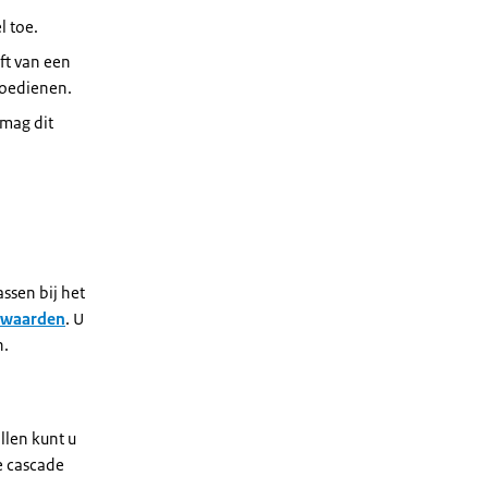
l toe.
ft van een
toedienen.
 mag dit
ssen bij het
rwaarden
. U
n.
llen kunt u
e cascade