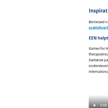
Inspira
Benieuwd na
praktijkver
EEN helpt
Games for H
therapietro
Zwitserse p
ondersteuni
internation