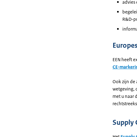
advies 
begelei
R&D-pr
inform
Europes
EEN heeft e
CE-markeri
Ook zijn de
wetgeving, 
met u naar 
rechtstreek
Supply 
Het
Supply 