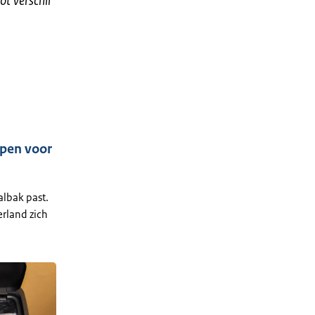
ot verschil
ppen voor
albak past.
erland zich