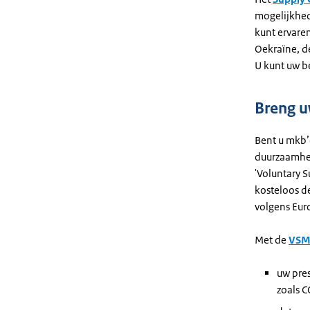
mogelijkhed
kunt ervare
Oekraïne, d
U kunt uw b
Breng u
Bent u mkb’e
duurzaamhei
'
Voluntary S
kosteloos d
volgens Eur
Met de
VSM
uw pres
zoals 