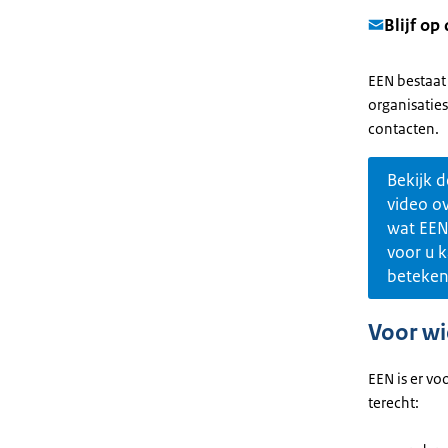
Blijf op
EEN bestaat 
organisaties
contacten.
Bekijk d
video o
wat EE
voor u 
beteke
Voor wi
EEN is er v
terecht: