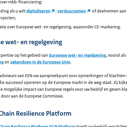
over mkb-financiering;
ding als u wilt
digitaliseren
,
verduurzamen
of deelnemen aan
ojecten;
atie over Europese wet- en regelgeving, waaronder CE-markering.
e wet- en regelgeving
xpertise op het gebied van
Europese wet- en regelgeving
, vooral al
ng
en
zakendoen in de Europese Unie
.
 adviseurs van EEN uw aanspreekpunt voor opmerkingen of klachten 
die succesvol opereren op de Europese markt in de weg staat. Zij kij
de mogelijke impact van Europese regels voor uw bedrijf en geven kl
s door aan de Europese Commissie.
Chain Resilience Platform
Chain Resilience Platform (SCR Platform)
biedt uw bedrijf verschille