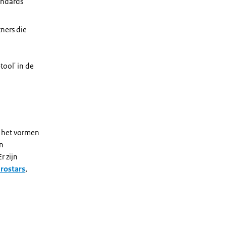
andards
tners die
ool' in de
r het vormen
en
r zijn
rostars
,