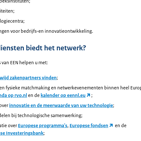
eksinstituten;
iteiten;
logiecentra;
ingen voor bedrijfs-en innovatieontwikkeling.
iensten biedt het netwerk?
s van EEN helpen u met:
wijd zakenpartners vinden
;
 en fysieke matchmaking en netwerkevenementen binnen heel Europ
nda op rvo.nl
en de
kalender op eennl.eu
;
 over
innovatie en de meerwaarde van uw technologie
;
elen bij technologische samenwerking;
atie over
Europese programma's
,
Europese fondsen
en de
se Investeringsbank
;