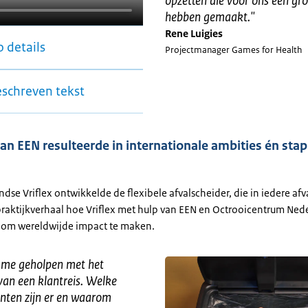
opzetten die voor ons een gro
hebben gemaakt.
"
Rene Luigies
 details
Projectmanager Games for Health
eschreven tekst
an EEN resulteerde in internationale ambities én sta
dse Vriflex ontwikkelde de flexibele afvalscheider, die in iedere afv
 praktijkverhaal hoe Vriflex met hulp van EEN en Octrooicentrum Ned
 om wereldwijde impact te maken.
 me geholpen met het
van een klantreis. Welke
anten zijn er en waarom