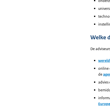
onderzo
univers
techno
instell
Welke d
De adviseur
wereld
online
de
age
advies
bemidd
inform
Europe