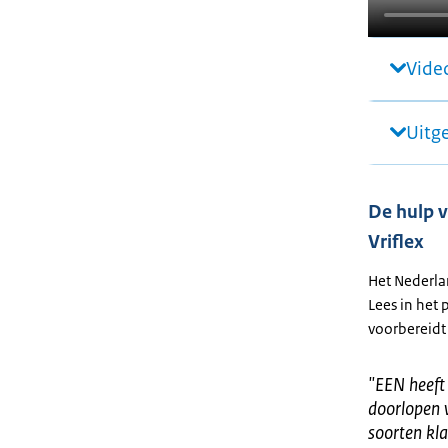
Video
Uitg
De hulp v
Vriflex
Het Nederlan
Lees in het
voorbereidt
"
EEN heeft
doorlopen 
soorten kl