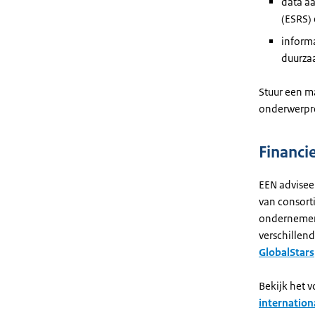
data a
(ESRS)
informa
duurza
Stuur een m
onderwerpre
Financi
EEN advisee
van consort
ondernemers
verschillen
GlobalStars
Bekijk het 
internation