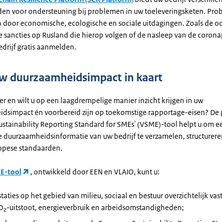
en voor ondersteuning bij problemen in uw toeleveringsketen. Pro
n door economische, ecologische en sociale uitdagingen. Zoals de oo
e sancties op Rusland die hierop volgen of de nasleep van de coro
edrijf gratis aanmelden.
w duurzaamheidsimpact in kaart
r en wilt u op een laagdrempelige manier inzicht krijgen in uw
dsimpact én voorbereid zijn op toekomstige rapportage-eisen? De 
ustainability Reporting Standard for SMEs
' (VSME)-tool helpt u om 
e duurzaamheidsinformatie van uw bedrijf te verzamelen, structurer
opese standaarden.
E-tool
, ontwikkeld door EEN en VLAIO, kunt u:
taties op het gebied van milieu, sociaal en bestuur overzichtelijk vas
CO₂-uitstoot, energieverbruik en arbeidsomstandigheden;