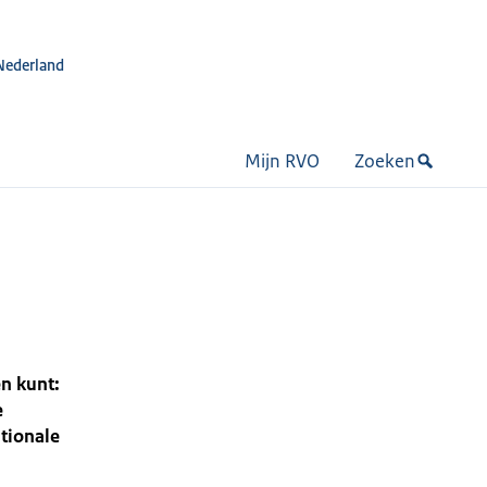
Nederland
Mijn RVO
Zoeken
en kunt:
e
tionale