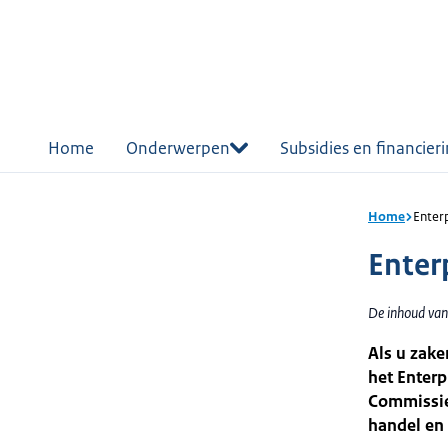
r de
tent
Home
Onderwerpen
Subsidies en financier
Home
Enter
Enter
De inhoud van
Als u zake
het Enterp
Commissie 
handel en 