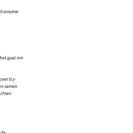
 Europese
s het gaat om
over EU-
ken samen
achten
nde