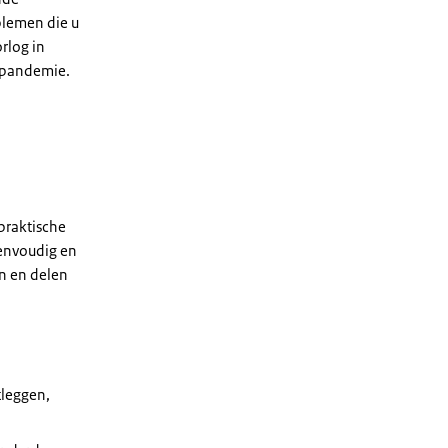
blemen die u
rlog in
napandemie.
praktische
eenvoudig en
en en delen
tleggen,