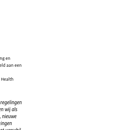
ing en
peld aan een
 Health
.
regelingen
n wij als
n, nieuwe
kingen