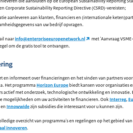
anleveren die aansluiten op de
European Sustainability Reporting St
 en
Corporate Sustainability Reporting Directive
(CSRD)-vereisten;
tie aanleveren aan klanten, financiers en (internationale keten)par
amheidsgegevens van uw bedrijf opvragen.
ail naar
info@enterpriseeuropenetwork.nl
met 'Aanvraag VSME-t
gel om de gratis tool te ontvangen.
ering
rt en informeert over financieringen en het vinden van partners voo
ia. Het programma
Horizon Europe
biedt kansen voor organisaties 
 actief met onderzoek, technologische ontwikkeling en innovatie. E
de mogelijkheden om uw activiteiten te financieren. Ook
Interreg
,
Eu
en
Innowwide
zijn subsidies die interessant voor u kunnen zijn.
volledige overzicht van programma's en regelingen op het gebied van
aal innoveren
.