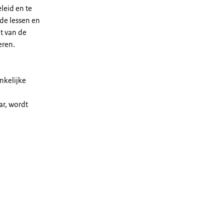
leid en te
rde lessen en
t van de
eren.
nkelijke
ar, wordt