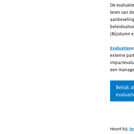
De evaluati
leren van de
aanbeveling
beleidsuitv
(Bij)sturen e
Evaluaties
v
externe part
impactevalua
een manage
Bekijk a
evaluat
Hoort bij:
I