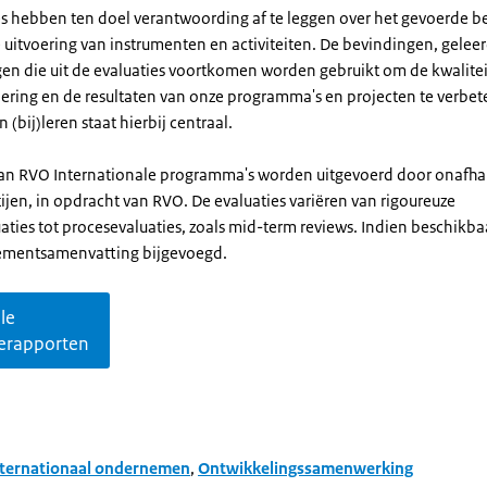
es hebben ten doel verantwoording af te leggen over het gevoerde be
 uitvoering van instrumenten en activiteiten. De bevindingen, gelee
en die uit de evaluaties voortkomen worden gebruikt om de kwalitei
oering en de resultaten van onze programma's en projecten te verbet
n (bij)leren staat hierbij centraal.
an RVO Internationale programma's worden uitgevoerd door onafha
ijen, in opdracht van RVO. De evaluaties variëren van rigoureuze
ties tot procesevaluaties, zoals mid-term reviews. Indien beschikba
mentsamenvatting bijgevoegd.
lle
ierapporten
nternationaal ondernemen
,
Ontwikkelingssamenwerking