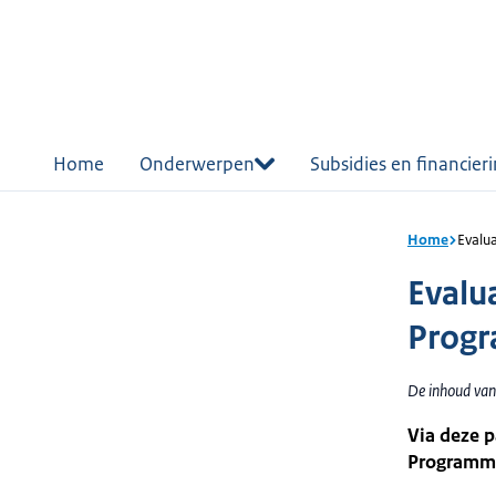
r de
tent
Home
Onderwerpen
Subsidies en financier
Home
Evalu
Evalu
Prog
De inhoud van 
Via deze 
Programma