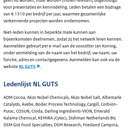
geen lid worden, maar worden (indien relevant) uitgenodigd
voor presentaties en kennisdeling. Leden betalen een bijdrage
van € 1310 per bedrijf per jaar, waarmee gezamenlijke
verkennende projecten worden ondernomen.
Niet-leden kunnen in beperkte mate kunnen aan
bijeenkomsten deelnemen, zodat zij het netwerk leren kennen.
Aanmelden gebeurt per e-mail aan de voorzitter Jan Koning,
onder vermelding van de naam van het bedrijf, uw naam, uw
functie, adres en contactgegevens. Aanmelden kan ook via de
website
NL GUTS
.
Ledenlijst NL GUTS
ADM Cocoa, Akzo Nobel Chemicals, Akzo Nobel Salt, Albemarle
Catalysts, Avebe, Bodec Process Technology, Cargill, Corbion-
Purac, COSUN, Croda, Darling Ingredients-VION, Emerald
Kalama Chemical, KEMIRA (Cytec), Dishman Netherlands BV,
DSM Gist Food Specialties, DSM Research, Friesland Campina,