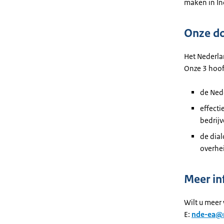
maken in In
Onze d
Het Nederla
Onze 3 hoof
de Nede
effecti
bedrijv
de dial
overhei
Meer in
Wilt u meer
E:
nde-ea@