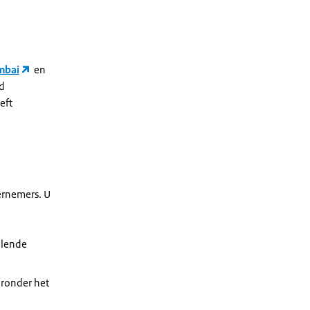
bai
en
d
eft
ernemers. U
llende
aronder het