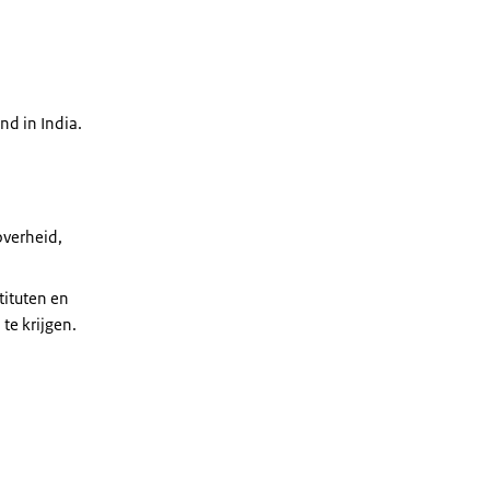
d in India.
overheid,
tituten en
te krijgen.