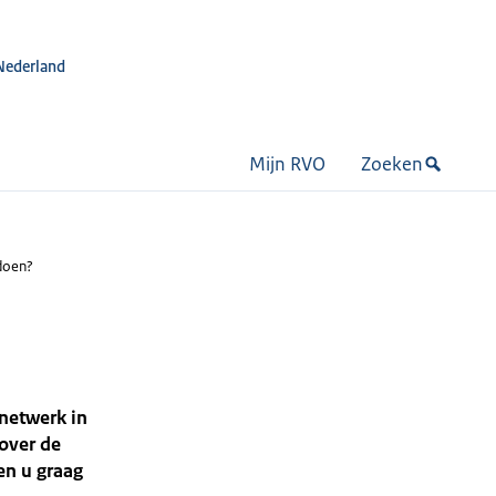
Nederland
Mijn RVO
Zoeken
 doen?
nnetwerk in
 over de
en u graag