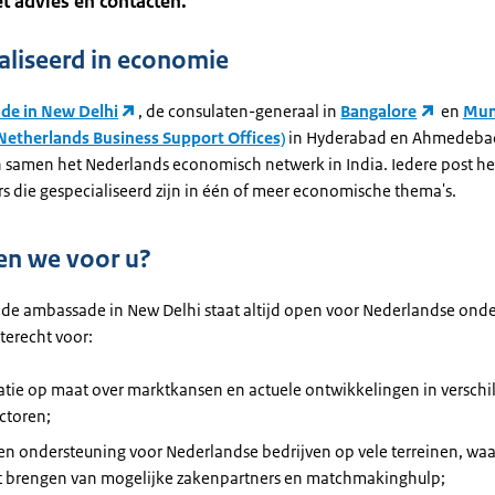
t advies en contacten.
aliseerd in economie
de in New Delhi
, de consulaten-generaal in
Bangalore
en
Mum
Netherlands Business Support Offices)
in Hyderabad en Ahmedeba
 samen het Nederlands economisch netwerk in India. Iedere post he
 die gespecialiseerd zijn in één of meer economische thema's.
n we voor u?
 de ambassade in New Delhi staat altijd open voor Nederlandse ond
 terecht voor:
atie op maat over marktkansen en actuele ontwikkelingen in verschi
ctoren;
en ondersteuning voor Nederlandse bedrijven op vele terreinen, wa
rt brengen van mogelijke zakenpartners en matchmakinghulp;