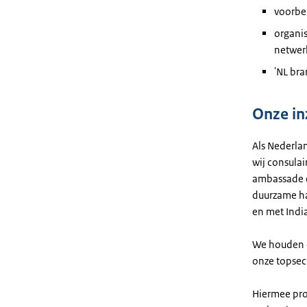
voorber
organis
netwer
'NL bra
Onze in
Als Nederla
wij consula
ambassade e
duurzame ha
en met Indi
We houden o
onze topsec
Hiermee pro