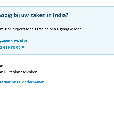
odig bij uw zaken in India?
ische experts ter plaatse helpen u graag verder!
a@minbuza.nl
2 419 76 00
n:
van Buitenlandse Zaken
nternationaal ondernemen