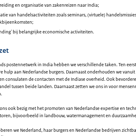
eiding en organisatie van zakenreizen naar India;
atie van handelsactiviteiten zoals seminars, (virtuele) handelsmissie
kbijeenkomsten;
nding' bij belangrijke economische activiteiten.
zet
nds postennetwerk in India hebben we verschillende taken. Ten eers
ire hulp aan Nederlandse burgers. Daarnaast onderhouden we vanuit
n consulaten de contacten met de Indiase overheid. Ook bevorder
ndel tussen beide landen. Daarnaast zetten we ons in voor mensen
a.
ns ook bezig met het promoten van Nederlandse expertise en techn
toren, bijvoorbeeld in landbouw, watermanagement en duurzaamhe
beren we Nederland, haar burgers en Nederlandse bedrijven zichtba