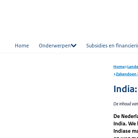
r de
tent
Home
Onderwerpen
Subsidies en financier
Home
Lande
Zakendoen i
India
De inhoud van
De Nederla
India. We 
Indiase m