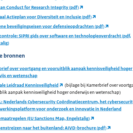
an Conduct for Research Integrity (pdf)
al Actieplan voor Diversiteit en Inclusie (pdf)
ne beveiligingseisen voor defensieopdrachten (pdf)
controle: SIPRI gids over software en technologieoverdracht (pdf,
alig)
he bronnen
rief over voortgang en vooruitblik aanpak kennisveiligheid hoger
ijs en wetenschap
ale Leidraad Kennisveiligheid
(bijlage bij Kamerbrief over voort
tblik aanpak kennisveiligheid hoger onderwijs en wetenschap)
: Nederlands Cybersecurity Coördinatiecentrum, het cybersecurit
erkingsplatform voor onderzoek en innovatie in Nederland
emaatregelen (EU Sanctions Map, Engelstalig)
ienstreizen naar het buitenland: AIVD-brochure (pdf)