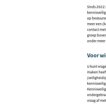
Sinds 2022 
kennisveili
op bestuurs
meer een (k
contact met
groep boven
onder meer 
Voor wi
U kunt vrage
maken heeft
(veiligheids
kennisveili
Kennisveilig
ondergebrac
vraag af met