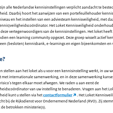
zijn alle Nederlandse kennisinstellingen verplicht aandacht te best
gheid. Daarbij hoort het aanwijzen van een portefeuillehouder kennis
niveau en het instellen van een adviesteam kennisveiligheid, met da
ennis)veiligheidscoördinator. Het Loket Kennisveiligheid onderhou
 deze vertegenwoordigers van de kennisinstellingen. Het loket heeft
dien een learning community opgezet. Deze groep wisselt actief kenn
een (besloten) kennisbank, e-learnings en eigen bijeenkomsten en
e?
n stellen aan het loket als u voor een kennisinstelling werkt, in uw w
 met internationale samenwerking, en in deze samenwerking kanse
)risico's tegen elkaar moet afwegen. We raden u aan eerst de
gheidscoördinator van uw instelling te benaderen. Vragen aan het Lo
heid kunt u stellen via het
contactformulier
. Het Loket Kennisveil
ht bij de Rijksdienst voor Ondernemend Nederland (RVO). Zij ste
 de betrokken ministerie(s).