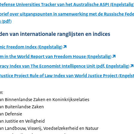
efense Universities Tracker van het Australische ASPI (Engelstalig
rief over uitgangspunten in samenwerking met de Russische Fede
 (pdf)
en van internationale ranglijsten en indices
ic Freedom Index (Engelstalig)
m in the World Report van Freedom House (Engelstalig)
cy Index van The Economist Intelligence Unit (pdf, Engelstalig)
ustice Project Rule of Law Index van World Justice Project (Engelst
n:
van Binnenlandse Zaken en Koninkrijksrelaties
van Buitenlandse Zaken
van Defensie
an Justitie en Veiligheid
van Landbouw, Visserij, Voedselzekerheid en Natuur