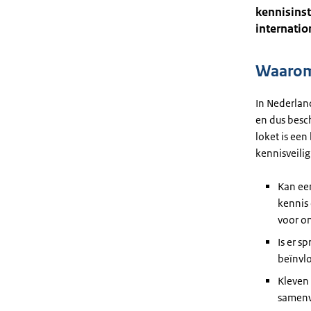
kennisinst
internati
Waarom 
In Nederlan
en dus besc
loket is een
kennisveili
Kan ee
kennis 
voor on
Is er 
beïnvlo
Kleven 
samenw