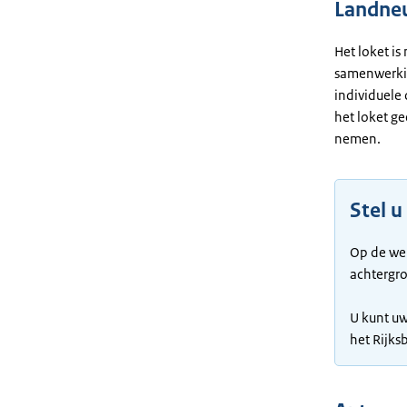
Landneu
Het loket is
samenwerkin
individuele 
het loket g
nemen.
Stel u
Op de we
achtergro
U kunt uw
het Rijks