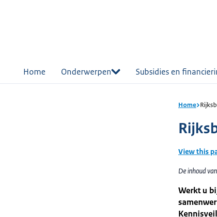
r de
tent
Home
Onderwerpen
Subsidies en financier
Home
Rijksb
Rijks
View this p
De inhoud van
Werkt u bi
samenwerk
Kennisveil