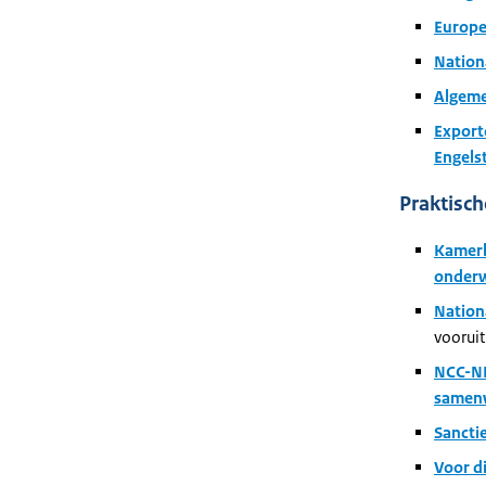
Europe
Nationa
Algeme
Export
Engelst
Praktisc
Kamerb
onderw
Nation
voorui
NCC-NL
samenw
Sancti
Voor d