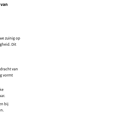
 van
we zuinig op
gheid. Dit
dracht van
ng vormt
lke
aar.
n bij
en.