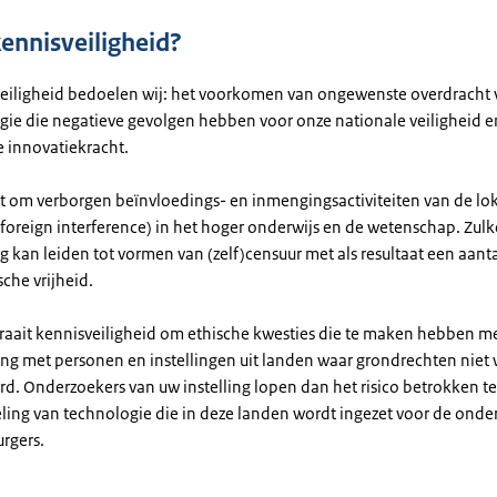
kennisveiligheid?
eiligheid bedoelen wij: het voorkomen van ongewenste overdracht 
gie die negatieve gevolgen hebben voor onze nationale veiligheid e
 innovatiekracht.
t om verborgen beïnvloedings- en inmengingsactiviteiten van de lo
foreign interference
) in het hoger onderwijs en de wetenschap. Zulk
 kan leiden tot vormen van (zelf)censuur met als resultaat een aant
che vrijheid.
raait kennisveiligheid om ethische kwesties die te maken hebben m
g met personen en instellingen uit landen waar grondrechten niet
d. Onderzoekers van uw instelling lopen dan het risico betrokken te
ling van technologie die in deze landen wordt ingezet voor de onde
rgers.