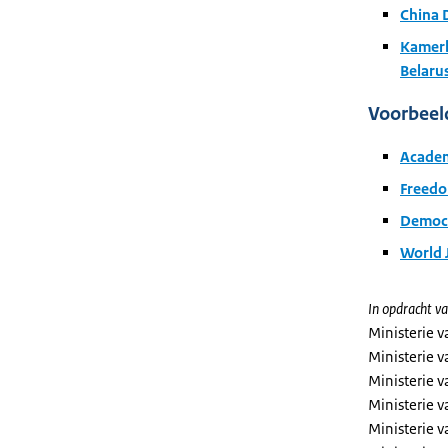
China D
Kamerb
Belarus
Voorbeeld
Academ
Freedo
Democra
World J
In opdracht va
Ministerie 
Ministerie 
Ministerie 
Ministerie v
Ministerie 