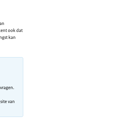
van
kent ook dat
ngst kan
 vragen.
site van