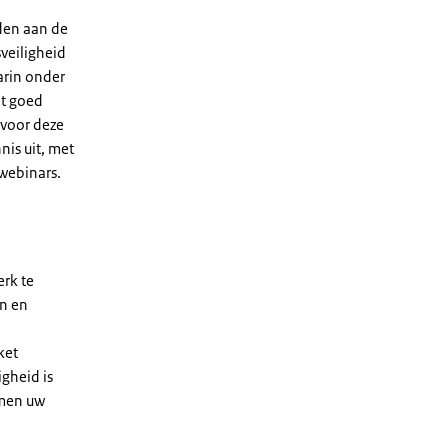
eden aan de
veiligheid
arin onder
dt goed
 voor deze
is uit, met
 webinars.
erk te
n en
ket
igheid is
mmen uw