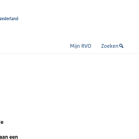
Nederland
Mijn RVO
Zoeken
le
 aan een