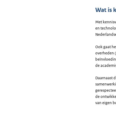
Wat is 
Met kennisv
en technolo
Nederlandse
Ook gaat he
overheden (
beïnvloeding
de academis
Daarnaast d
samenwerkin
gerespecteer
de ontwikke
van eigen bu