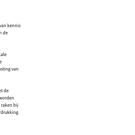
van kennis
n de
kale
e
asting van
et de
 worden
 raken bij
rdrukking