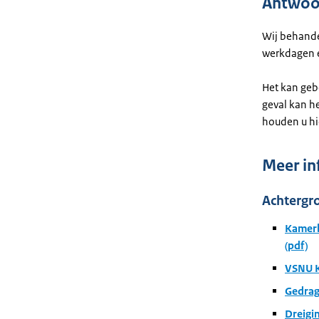
Antwoo
Wij behande
werkdagen e
Het kan geb
geval kan h
houden u hi
Meer in
Achtergr
Kamerb
(pdf)
VSNU K
Gedrag
Dreigin