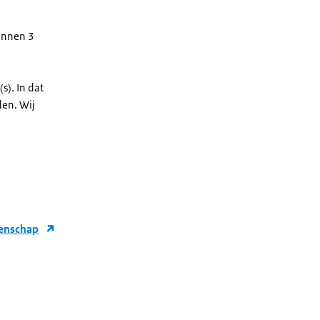
innen 3
). In dat
den. Wij
tenschap