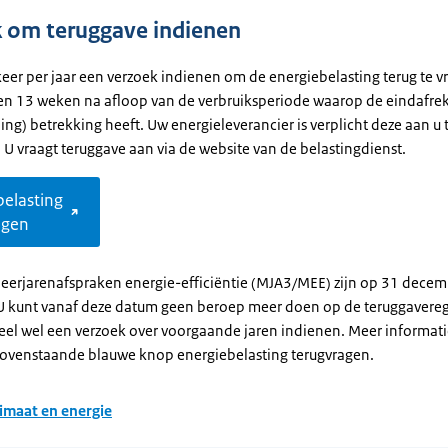
 om teruggave indienen
eer per jaar een verzoek indienen om de energiebelasting terug te vr
en 13 weken na afloop van de verbruiksperiode waarop de eindafre
ing) betrekking heeft. Uw energieleverancier is verplicht deze aan u 
 U vraagt teruggave aan via de website van de belastingdienst.
belasting
agen
Meerjarenafspraken energie-efficiëntie (MJA3/MEE) zijn op 31 dece
U kunt vanaf deze datum geen beroep meer doen op de teruggavereg
eel wel een verzoek over voorgaande jaren indienen. Meer informati
 bovenstaande blauwe knop energiebelasting terugvragen.
imaat en energie