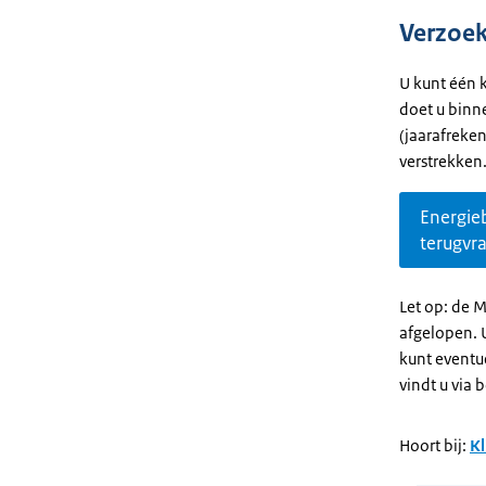
Verzoek
U kunt één k
doet u binn
(jaarafreken
verstrekken.
Energie
terugvr
Let op: de 
afgelopen. 
kunt eventu
vindt u via
Hoort bij:
Kl