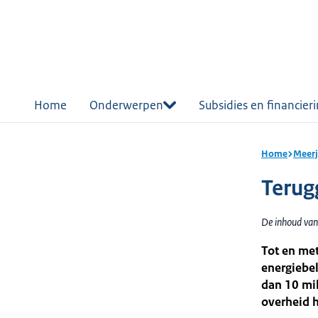
r de
tent
Home
Onderwerpen
Subsidies en financier
Home
Meerj
Terug
De inhoud van
Tot en me
energiebel
dan 10 mi
overheid h