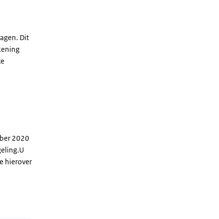
agen. Dit
kening
te
mber 2020
eling.U
e hierover