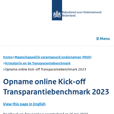
r de
tent
Rijksdienst voor Ondernemend
Nederland
Menu
Home
Maatschappelijk verantwoord ondernemen (MVO)
Kristalprijs en de Transparantiebenchmark
Opname online Kick-off Transparantiebenchmark 2023
Opname online Kick-off
Transparantiebenchmark 2023
View this page in English