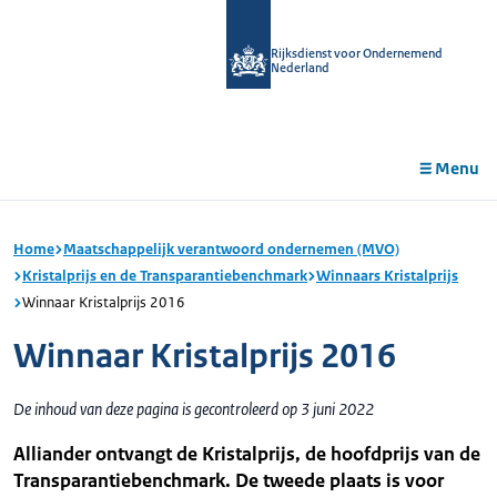
r de
tent
Rijksdienst voor Ondernemend
Nederland
Menu
Home
Maatschappelijk verantwoord ondernemen (MVO)
Kristalprijs en de Transparantiebenchmark
Winnaars Kristalprijs
Winnaar Kristalprijs 2016
Winnaar Kristalprijs 2016
De inhoud van deze pagina is gecontroleerd op 3 juni 2022
Alliander ontvangt de Kristalprijs, de hoofdprijs van de
Transparantiebenchmark. De tweede plaats is voor