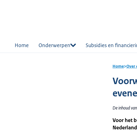
r de
tent
Home
Onderwerpen
Subsidies en financier
Home
Over 
Voorw
even
De inhoud van 
Voor het 
Nederland