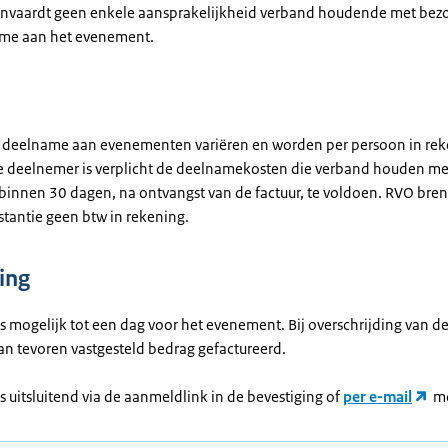
nvaardt geen enkele aansprakelijkheid verband houdende met bez
me aan het evenement.
 deelname aan evenementen variëren en worden per persoon in re
e deelnemer is verplicht de deelnamekosten die verband houden me
innen 30 dagen, na ontvangst van de factuur, te voldoen. RVO breng
stantie geen btw in rekening.
ing
is mogelijk tot een dag voor het evenement. Bij overschrijding van 
an tevoren vastgesteld bedrag gefactureerd.
s uitsluitend via de aanmeldlink in de bevestiging of
per e-mail
mo