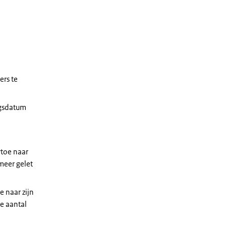
rs te
ngsdatum
rtoe naar
meer gelet
 naar zijn
e aantal