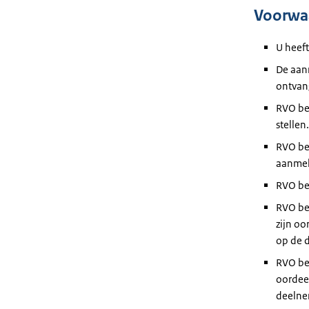
Voorwa
U heeft
De aan
ontvan
RVO be
stellen.
RVO beh
aanmel
RVO be
RVO be
zijn oo
op de d
RVO beh
oordee
deelne