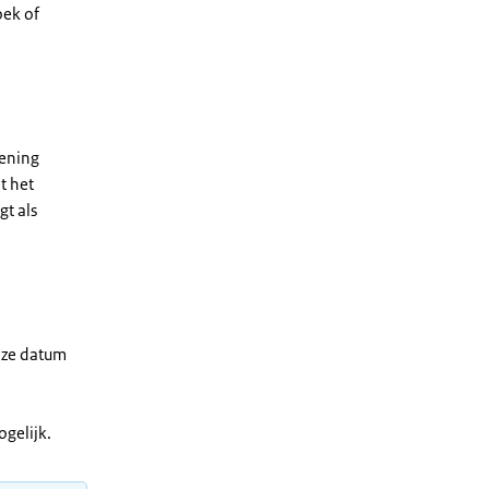
oek of
kening
t het
t als
deze datum
gelijk.