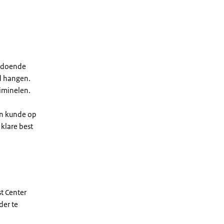
oldoende
d hangen.
riminelen.
en kunde op
klare best
st Center
der te