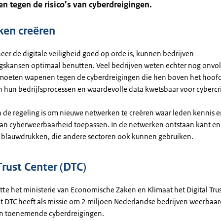
n tegen de risico’s van cyberdreigingen.
en creëren
er de digitale veiligheid goed op orde is, kunnen bedrijven
ingskansen optimaal benutten. Veel bedrijven weten echter nog onv
 moeten wapenen tegen de cyberdreigingen die hen boven het hoof
jn hun bedrijfsprocessen en waardevolle data kwetsbaar voor cyberc
n de regeling is om nieuwe netwerken te creëren waar leden kennis 
 van cyberweerbaarheid toepassen. In de netwerken ontstaan kant en 
n blauwdrukken, die andere sectoren ook kunnen gebruiken.
Trust Center (DTC)
tte het ministerie van Economische Zaken en Klimaat het Digital Tru
et DTC heeft als missie om 2 miljoen Nederlandse bedrijven weerbaar
n toenemende cyberdreigingen.