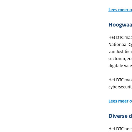
Lees meer o
Hoogwaar
Het DTC maa
Nationaal C
van Justitie
sectoren, z
digitale we
Het DTC maa
cybersecuri
Lees meer 
Diverse 
Het DTC heef