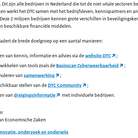
. Dit zijn alle bedrijven in Nederland die tot de niet-vitale sectoren
iken werkt het DTC samen met het bedrijfsleven, kennispartners en a
eze 2 miljoen bedrijven kennen grote verschillen in beveiligingsken
n beschikbare financiële middelen.
adert de brede doelgroep op een aantal manieren:
en van kennis, informatie en advies via de
website DTC
;
wikkelen van tools zoals de
Basisscan Cyberweerbaarheid
;
imuleren van
samenwerking
;
chikbaar stellen van de
DTC Community
;
len van
dreigingsinformatie
met individuele bedrijven.
n:
van Economische Zaken
novatie, onderzoek en onderwijs