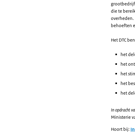
grootbedrijf
die te bere
overheden. D
behoeften e
Het DTC ben
het del
het ont
het st
het bes
het de
In opdracht va
Ministerie 
Hoort bij:
In