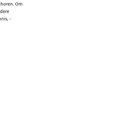
 behoren. Om
ndere
nis, -