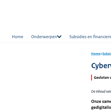
r de
tent
Home
Onderwerpen
Subsidies en financier
Home
Subsi
Cyber
Gesloten 
De inhoud van
Onze same
gedigitali