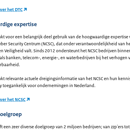
ver het DTC
dige expertise
kt voor een belangrijk deel gebruik van de hoogwaardige expertise 
yber Security Centrum (NCSC), dat onder verantwoordelijkheid van he
 en Veiligheid valt. Sinds 2012 ondersteunt het NCSC bedrijven binnen
oals banken, telecom-, energie-, en waterbedrijven bij het verhogen
erbaarheid.
kt relevante actuele dreigingsinformatie van het NCSC en hun kenni
ty toegankelijk voor ondernemingen in Nederland.
over het NCSC
doelgroep
t een zeer diverse doelgroep van 2 miljoen bedrijven; van zzp'ers to