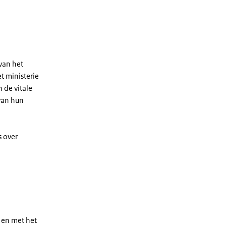
van het
t ministerie
 de vitale
 van hun
s over
t en met het