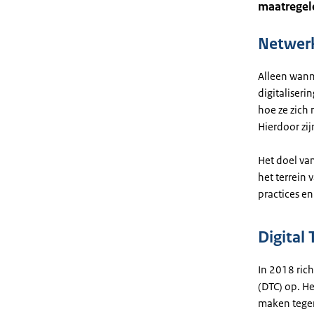
maatregele
Netwerk
Alleen wanne
digitaliser
hoe ze zich
Hierdoor zi
Het doel va
het terrein
practices e
Digital 
In 2018 rich
(DTC) op. H
maken tege