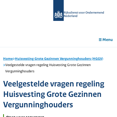
r de
tent
Rijksdienst voor Ondernemend
Nederland
Menu
Home
Huisvesting Grote Gezinnen Vergunninghouders (HGGV)
Veelgestelde vragen regeling Huisvesting Grote Gezinnen
Vergunninghouders
Veelgestelde vragen regeling
Huisvesting Grote Gezinnen
Vergunninghouders