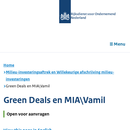
r de
tent
Rijksdienst voor Ondernemend
Nederland
Menu
Home
Milieu-investeringsaftrek en Willekeurige afschrijving milieu-
investeringen
Green Deals en MIA\Vamil
Green Deals en MIA\Vamil
Open voor aanvragen