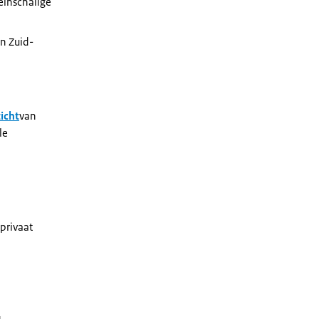
einschalige
in Zuid-
icht
van
le
privaat