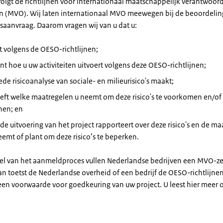
volgt de richtlijnen voor internationaal maatschappelijk verantwoor
(MVO). Wij laten internationaal MVO meewegen bij de beoordelin
gsaanvraag. Daarom vragen wij van u dat u:
 volgens de OESO-richtlijnen;
t hoe u uw activiteiten uitvoert volgens deze OESO-richtlijnen;
de risicoanalyse van sociale- en milieurisico's maakt;
eft welke maatregelen u neemt om deze risico's te voorkomen en/of 
nen; en
 de uitvoering van het project rapporteert over deze risico's en de m
eemt of plant om deze risico’s te beperken.
el van het aanmeldproces vullen Nederlandse bedrijven een MVO-zel
an toetst de Nederlandse overheid of een bedrijf de OESO-richtlijne
s een voorwaarde voor goedkeuring van uw project. U leest hier meer