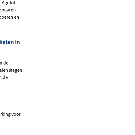
t AgriJob
dbouw en
 boeren en
keten in
en de
elen stegen
n de
rking voor