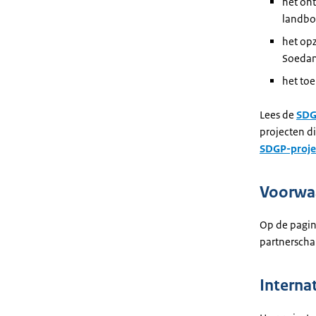
het on
landbo
het opz
Soedan
het to
Lees de
SDG
projecten d
SDGP-proje
Voorwa
Op de pagi
partnerscha
Interna