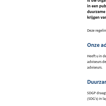
Is uw orga
in een pub
duurzame 
krijgen va
Deze regelin
Onze ad
Heeft u in d
adviseurs d
adviseurs.
Duurza
SDGP draagt
(SDG's) in 