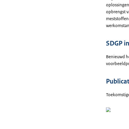
oplossingen
opbrengst v
meststoffen
werkomstand
SDGP in
Benieuwd ho
voorbeeldpr
Publicat
Toekomstige
Vide
detai