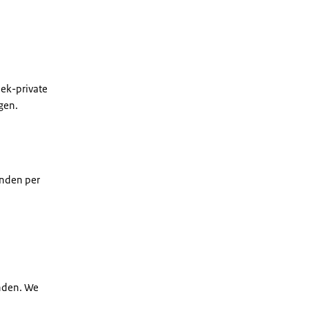
ek-private
gen.
onden per
nden. We