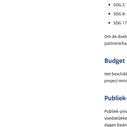
SDG 2:
SDG 8: 
SDG 17:
Om de doele
partnerschap
Budget
Het beschik
project min
Publiek
Publiek-pri
voedselzeke
dagen bedri