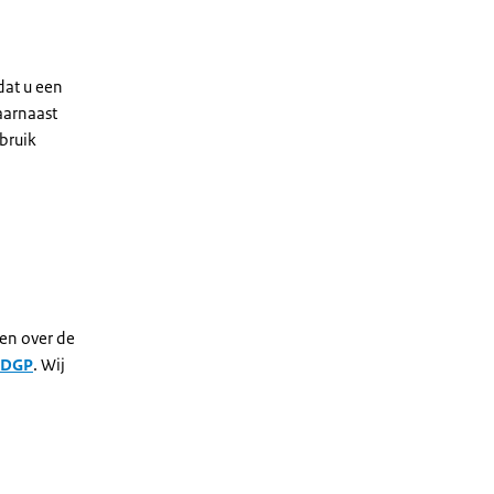
dat u een
aarnaast
bruik
gen over de
SDGP
. Wij