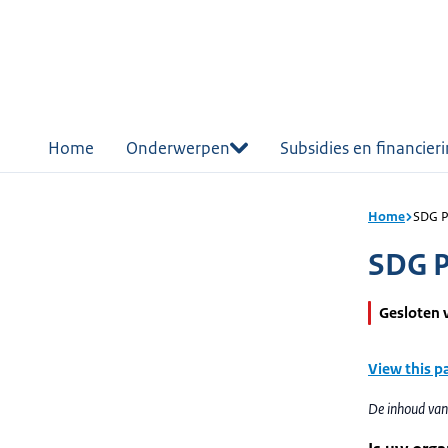
r de
tent
Home
Onderwerpen
Subsidies en financier
Home
SDG P
SDG P
Gesloten 
View this p
De inhoud van