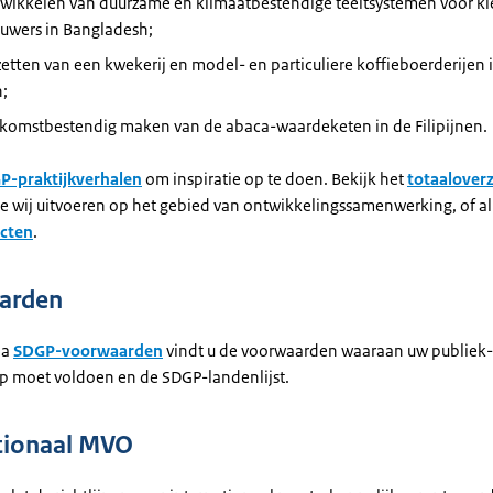
twikkelen van duurzame en klimaatbestendige teeltsystemen voor kl
uwers in Bangladesh;
etten van een kwekerij en model- en particuliere koffieboerderijen 
;
ekomstbestendig maken van de abaca-waardeketen in de Filipijnen.
P-praktijkverhalen
om inspiratie op te doen. Bekijk het
totaaloverz
ie wij uitvoeren op het gebied van ontwikkelingssamenwerking, of al
cten
.
arden
na
SDGP-voorwaarden
vindt u de voorwaarden waaraan uw publiek-
p moet voldoen en de SDGP-landenlijst.
tionaal MVO