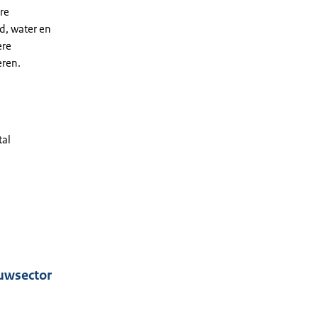
re
d, water en
ere
eren.
tal
uwsector