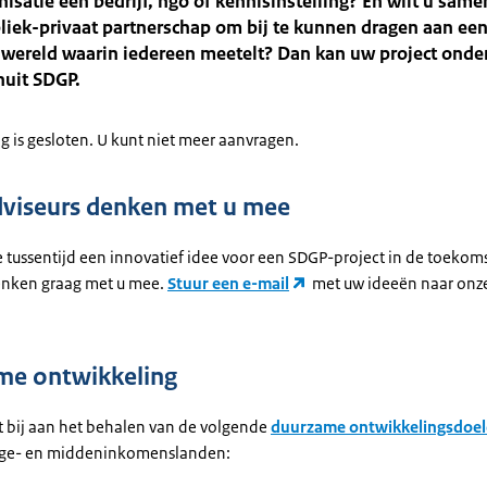
nisatie een bedrijf, ngo of kennisinstelling? En wilt u sa
liek-privaat partnerschap om bij te kunnen dragen aan ee
wereld waarin iedereen meetelt? Dan kan uw project onde
nuit SDGP.
g is gesloten. U kunt niet meer aanvragen.
viseurs denken met u mee
e tussentijd een innovatief idee voor een SDGP-project in de toekom
enken graag met u mee.
Stuur een e-mail
met uw ideeën naar onz
me ontwikkeling
 bij aan het behalen van de volgende
duurzame ontwikkelingsdoe
lage- en middeninkomenslanden: