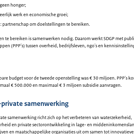
 geen honger;
eerlijk werk en economische groei;
 partnerschap om doelstellingen te bereiken.
n te bereiken is samenwerken nodig. Daarom werkt SDGP met publi
pen (PPP's) tussen overheid, bedrijfsleven, ngo's en kennisinstellin
bare budget voor de tweede openstelling was € 30 miljoen. PPP's k
imaal € 500.000 en maximaal € 3 miljoen subsidie aanvragen.
-private samenwerking
vate samenwerking richt zich op het verbeteren van waterzekerheid,
rheid en private sectorontwikkeling in lage- en middeninkomensla
jven en maatschappelijke organisaties uit om samen tot innovatieve