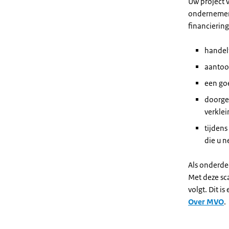
Uw project 
ondernemen 
financierin
handelt
aantoon
een goe
doorge
verklei
tijdens
die u n
Als onderde
Met deze sc
volgt. Dit i
Over MVO
.