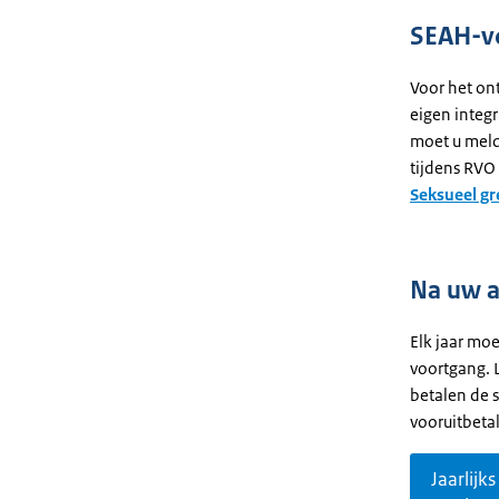
SEAH-v
Voor het on
eigen integr
moet u meld
tijdens RVO
Seksueel gr
Na uw 
Elk jaar moe
voortgang. 
betalen de s
vooruitbeta
Jaarlijks