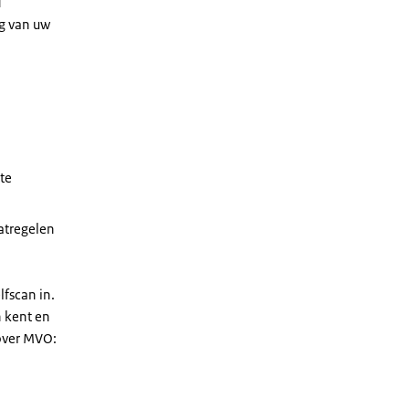
d
g van uw
te
aatregelen
fscan in.
n kent en
 over MVO: