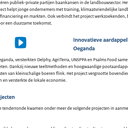
reëren publiek-private partijen baankansen in de landbouwsector. He
ject helpt jonge ondernemers met training, klimaatvriendelijke lan
 financiering en markten. Ook verbindt het project werkzoekenden,
oor een duurzame toekomst.
Innovatieve aardappel
o
Oeganda
ls
Oeganda, versterkten Delphy, AgriTerra, UNSPPA en Psalms Food sam
ten. Dankzij nieuwe teeltmethoden en hoogwaardige pootaardapp
ten van kleinschalige boeren flink. Het project vergrootte bovendie
 en versterkte de lokale economie.
jecten
e tenderronde kwamen onder meer de volgende projecten in aanme