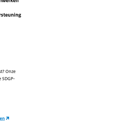
menwerken
n
rsteuning
st? Onze
e SDGP-
len