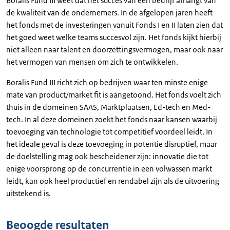
Boralis Fund III weet dat het succes van een bedrijf afhangt van
de kwaliteit van de ondernemers. In de afgelopen jaren heeft
het fonds met de investeringen vanuit Fonds I en II laten zien dat
het goed weet welke teams succesvol zijn. Het fonds kijkt hierbij
niet alleen naar talent en doorzettingsvermogen, maar ook naar
het vermogen van mensen om zich te ontwikkelen.
Boralis Fund III richt zich op bedrijven waar ten minste enige
mate van product/market fit is aangetoond. Het fonds voelt zich
thuis in de domeinen SAAS, Marktplaatsen, Ed-tech en Med-
tech. In al deze domeinen zoekt het fonds naar kansen waarbij
toevoeging van technologie tot competitief voordeel leidt. In
het ideale geval is deze toevoeging in potentie disruptief, maar
de doelstelling mag ook bescheidener zijn: innovatie die tot
enige voorsprong op de concurrentie in een volwassen markt
leidt, kan ook heel productief en rendabel zijn als de uitvoering
uitstekend is.
Beoogde resultaten