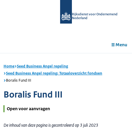
r de
tent
Rijksdienst voor Ondernemend
Nederland
Menu
Home
Seed Business Angel regeling
Seed Business Angel regeling: Totaaloverzicht fondsen
Boralis Fund III
Boralis Fund III
Open voor aanvragen
De inhoud van deze pagina is gecontroleerd op 3 juli 2023