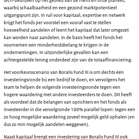
tech-bedrijven op het gebied van de mens en onze planeet,
waarbij schaalbaarheid en een gezond marktpotentieel
uitgangspunt zijn. In ruil voor kapitaal, expertise en netwerk
krijgt het fonds per voorstel een vooraf vast te stellen
hoeveelheid aandelen of leent het kapitaal dat later omgezet
kan worden naar aandelen. In de basis heeft het fonds het
voornemen een minderheidsbelang te krijgen in de
ondernemingen. In uitzonderlijke gevallen kan een
achtergestelde lening onderdeel zijn van de totaalfinanciering.
Het voorkeursscenario van Boralis Fund III is om slechts één
investeringsronde bij een bedrijf te doen, en vervolgens het
team te helpen de volgende investeringsronde tegen een
hogere waardering met andere investeerders te doen. Dit heeft
als voordeel dat de belangen van oprichters en het fonds als
investeerder in die vervolgronde 100% parallel lopen: tegen een
zo hoog mogelijke waardering zoveel mogelijk geld ophalen (en
dus zo min mogelijk aandelen weggeven).
Naast kapitaal brengt een investering van Boralis Fund III ook