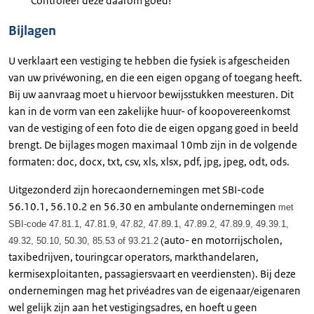
Controleer deze daarom goed!
Bijlagen
U verklaart een vestiging te hebben die fysiek is afgescheiden
van uw privéwoning, en die een eigen opgang of toegang heeft.
Bij uw aanvraag moet u hiervoor bewijsstukken meesturen. Dit
kan in de vorm van een zakelijke huur- of koopovereenkomst
van de vestiging of een foto die de eigen opgang goed in beeld
brengt. De bijlages mogen maximaal 10mb zijn in de volgende
formaten: doc, docx, txt, csv, xls, xlsx, pdf, jpg, jpeg, odt, ods.
Uitgezonderd zijn horecaondernemingen met SBI-code
56.10.1, 56.10.2 en 56.30 en ambulante ondernemingen
met
SBI-code 47.81.1, 47.81.9, 47.82, 47.89.1, 47.89.2, 47.89.9, 49.39.1,
(auto- en motorrijscholen,
49.32, 50.10, 50.30, 85.53 of 93.21.2
taxibedrijven, touringcar operators, markthandelaren,
kermisexploitanten, passagiersvaart en veerdiensten). Bij deze
ondernemingen mag het privéadres van de eigenaar/eigenaren
wel gelijk zijn aan het vestigingsadres, en hoeft u geen