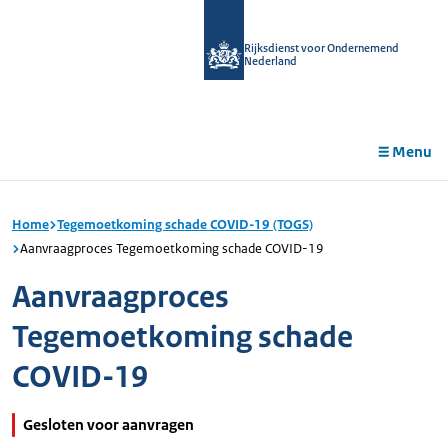
r de
tent
Rijksdienst voor Ondernemend
Nederland
Menu
Home
Tegemoetkoming schade COVID-19 (TOGS)
Aanvraagproces Tegemoetkoming schade COVID-19
Aanvraagproces
Tegemoetkoming schade
COVID-19
Gesloten voor aanvragen