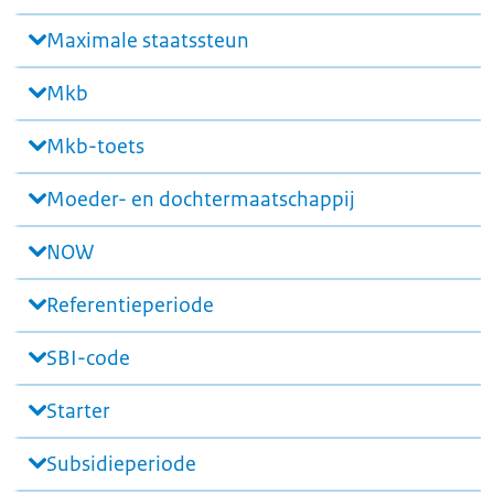
Maximale staatssteun
Mkb
Mkb-toets
Moeder- en dochtermaatschappij
NOW
Referentieperiode
SBI-code
Starter
Subsidieperiode