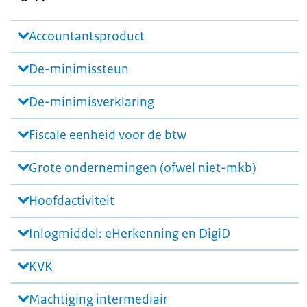
Accountantsproduct
De-minimissteun
De-minimisverklaring
Fiscale eenheid voor de btw
Grote ondernemingen (ofwel niet-mkb)
Hoofdactiviteit
Inlogmiddel: eHerkenning en DigiD
KVK
Machtiging intermediair