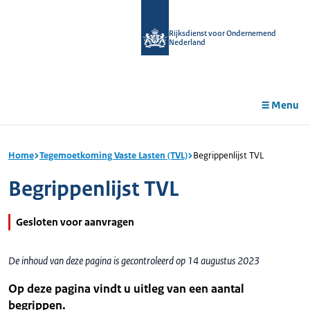
r de
tent
Rijksdienst voor Ondernemend
Nederland
Menu
Home
Tegemoetkoming Vaste Lasten (TVL)
Begrippenlijst TVL
Begrippenlijst TVL
Gesloten voor aanvragen
De inhoud van deze pagina is gecontroleerd op 14 augustus 2023
Op deze pagina vindt u uitleg van een aantal
begrippen.