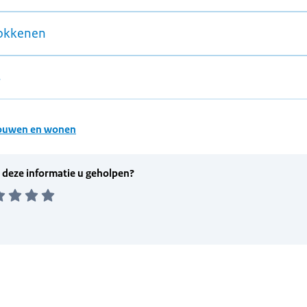
okkenen
s
ouwen en wonen