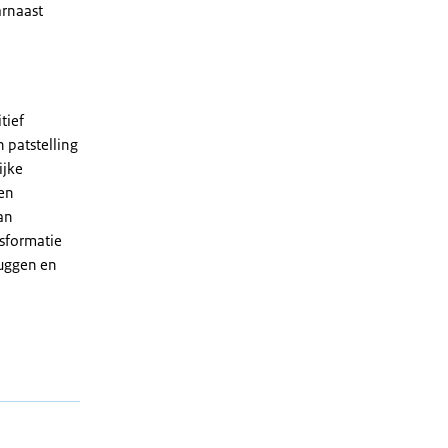
arnaast
tief
 patstelling
ijke
Een
an
nsformatie
ruggen en