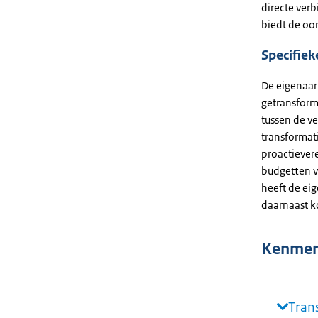
directe ver
biedt de oo
Specifie
De eigenaar 
getransforme
tussen de ve
transformat
proactiever
budgetten v
heeft de eig
daarnaast k
Kenmer
Tran