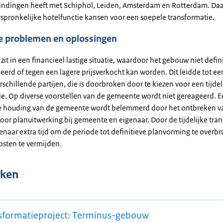
bindingen heeft met Schiphol, Leiden, Amsterdam en Rotterdam. Da
rspronkelijke hotelfunctie kansen voor een soepele transformatie.
ke problemen en oplossingen
zit in een financieel lastige situatie, waardoor het gebouw niet defini
erd of tegen een lagere prijsverkocht kan worden. Dit leidde tot een
rschillende partijen, die is doorbroken door te kiezen voor een tijdel
ie. Op diverse voorstellen van de gemeente wordt niet gereageerd. 
e houding van de gemeente wordt belemmerd door het ontbreken v
oor planuitwerking bij gemeente en eigenaar. Door de tijdelijke tra
enaar extra tijd om de periode tot definitieve planvorming te overb
osten te vermijden.
ken
sformatieproject: Terminus-gebouw