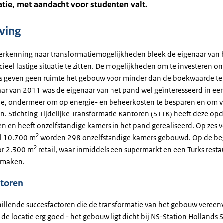
tie, met aandacht voor studenten valt.
jving
verkenning naar transformatiemogelijkheden bleek de eigenaar van 
cieel lastige situatie te zitten. De mogelijkheden om te investeren o
rs geven geen ruimte het gebouw voor minder dan de boekwaarde te
aar van 2011 was de eigenaar van het pand wel geïnteresseerd in een 
ie, ondermeer om op energie- en beheerkosten te besparen en om v
n. Stichting Tijdelijke Transformatie Kantoren (STTK) heeft deze op
n en heeft onzelfstandige kamers in het pand gerealiseerd. Op zes 
2
al 10.700 m
worden 298 onzelfstandige kamers gebouwd. Op de be
2
oor 2.300 m
retail, waar inmiddels een supermarkt en een Turks resta
 maken.
ctoren
schillende succesfactoren die de transformatie van het gebouw veree
s de locatie erg goed - het gebouw ligt dicht bij NS-Station Hollands 