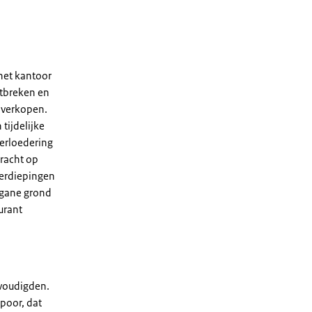
het kantoor
ntbreken en
 verkopen.
tijdelijke
erloedering
dracht op
verdiepingen
gane grond
urant
nvoudigden.
Spoor, dat