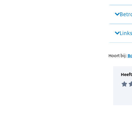
Betr
Link
Hoort bij:
B