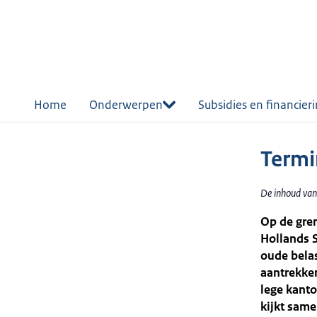
r de
tent
Home
Onderwerpen
Subsidies en financier
Termi
De inhoud van
Op de gren
Hollands S
oude belas
aantrekken
lege kanto
kijkt sam