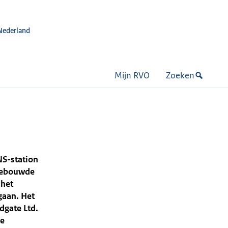
Nederland
Mijn RVO
Zoeken
NS-station
 gebouwde
 het
gaan. Het
dgate Ltd.
ke