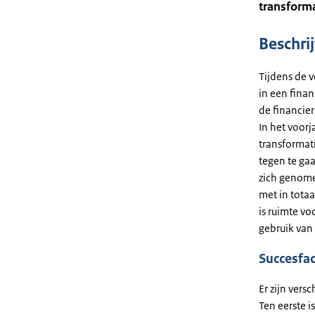
transforma
Beschri
Tijdens de 
in een finan
de financie
In het voorj
transformat
tegen te gaa
zich genome
met in tota
is ruimte v
gebruik van
Succesfa
Er zijn ver
Ten eerste i