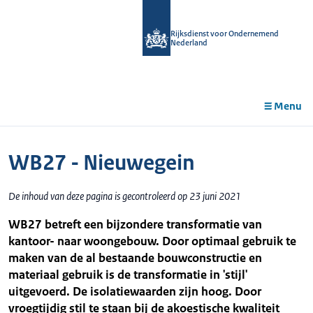
r de
tent
Rijksdienst voor Ondernemend
Nederland
Menu
WB27 - Nieuwegein
De inhoud van deze pagina is gecontroleerd op 23 juni 2021
WB27 betreft een bijzondere transformatie van
kantoor- naar woongebouw. Door optimaal gebruik te
maken van de al bestaande bouwconstructie en
materiaal gebruik is de transformatie in 'stijl'
uitgevoerd. De isolatiewaarden zijn hoog. Door
vroegtijdig stil te staan bij de akoestische kwaliteit