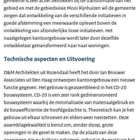
gemeente is zeer actief betrokken bij de transformatie van het
gebied en met de gebiedsvisie Mooi Rijnhuizen wil de gemeente
zorgen dat ontwikkeling van de verschillende initiatieven in
goede afstemming een meerwaarde oplevert boven de
ontwikkeling van afzonderlijke losse initiatieven. Het
naastgelegen kantoorgebouw wordt later door dezelfde
ontwikkelaar getransformeerd naar naar woningen.
Technische aspecten en Uitvoering
D&M Architekten uit Rozendaal heeft het door Jan Brouwer
Associates uit Den Haag ontworpen kantoorgebouw een nieuwe
functie gegeven. Het gebouw is geassembleerd in het CD-20
bouwsysteem. CD-20 is een zeer rank gedimensioneerd
bouwsysteem waarbij de minimalisatie van materiaalgebruik en
de bouwefficientie de hoofdgedachte is. Theoretisch kan je het
gebouw uit elkaar schroeven en elders weer neerzetten. Deze
assemblagekwaliteit is benut om, zonder sloop, grote
openingen in de gevel te maken. Op de plaats van deze
openingen zijn nu balkons gekomen, geheel in de geest van het