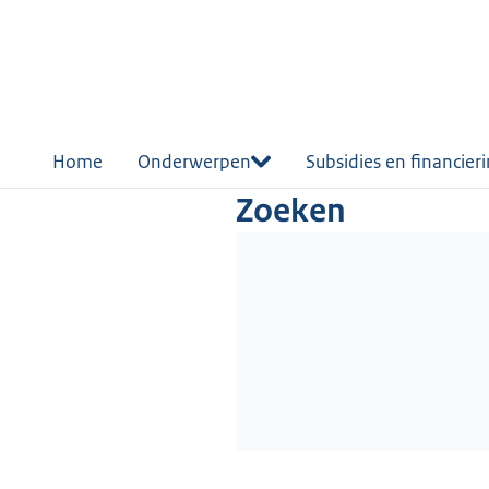
r de
tent
Home
Onderwerpen
Subsidies en financier
Zoeken
Wordt geladen