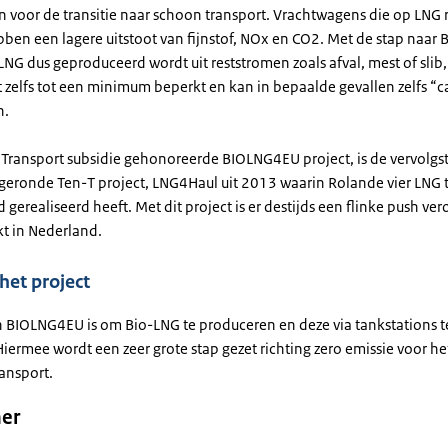
 voor de transitie naar schoon transport. Vrachtwagens die op LNG r
ebben een lagere uitstoot van fijnstof, NOx en CO2. Met de stap naar 
LNG dus geproduceerd wordt uit reststromen zoals afval, mest of slib
t zelfs tot een minimum beperkt en kan in bepaalde gevallen zelfs “
n.
 Transport subsidie gehonoreerde BIOLNG4EU project, is de vervolgs
fgeronde Ten-T project, LNG4Haul uit 2013 waarin Rolande vier LNG 
 gerealiseerd heeft. Met dit project is er destijds een flinke push ver
t in Nederland.
het project
n BIOLNG4EU is om Bio-LNG te produceren en deze via tankstations t
Hiermee wordt een zeer grote stap gezet richting zero emissie voor he
ansport.
er