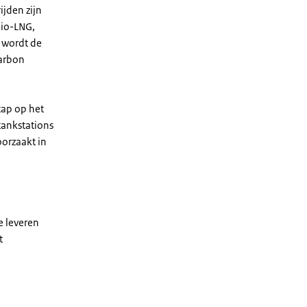
ijden zijn
Bio-LNG,
, wordt de
carbon
tap op het
tankstations
oorzaakt in
e leveren
t