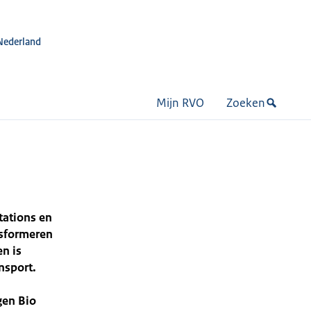
Nederland
Mijn RVO
Zoeken
tations en
nsformeren
n is
nsport.
gen Bio