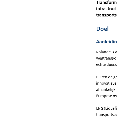
Transforma
infrastruc
transports
Doel
Aanleidi
Rolande B.V.
wegtranspor
echte duurza
Buiten de g
innovatieve
afhankelijkh
Europese ov
LNG (Liquefi
transportse