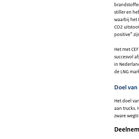
brandstoffen
stiller en h
waarbij het 
CO2 uitstoo
positive” zij
Het met CEF
succesvol a
in Nederland
de LNG mark
Doel van 
Het doel va
aan trucks. 
zware wegtr
Deelnem