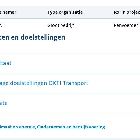
elnemer
Type organisatie
Rol in projec
BV
Groot bedrijf
Penvoerder
ten en doelstellingen
ltaat
rage doelstellingen DKTI Transport
ite
imaat en energie
,
Ondernemen en bedrijfsvoering