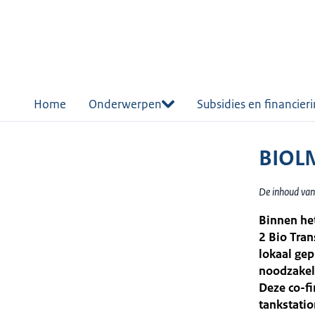
r de
tent
Home
Onderwerpen
Subsidies en financier
BIOLN
De inhoud van
Binnen he
2 Bio Tran
lokaal gep
noodzakeli
Deze co-fi
tankstatio