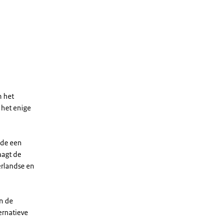
n het
 het enige
nde een
aagt de
erlandse en
in de
ernatieve