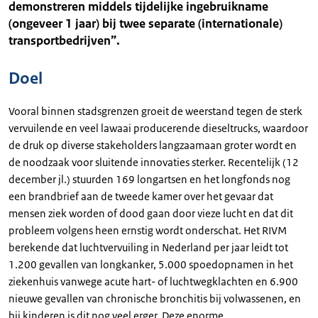
demonstreren middels tijdelijke ingebruikname
(ongeveer 1 jaar) bij twee separate (internationale)
transportbedrijven”.
Doel
Vooral binnen stadsgrenzen groeit de weerstand tegen de sterk
vervuilende en veel lawaai producerende dieseltrucks, waardoor
de druk op diverse stakeholders langzaamaan groter wordt en
de noodzaak voor sluitende innovaties sterker. Recentelijk (12
december jl.) stuurden 169 longartsen en het longfonds nog
een brandbrief aan de tweede kamer over het gevaar dat
mensen ziek worden of dood gaan door vieze lucht en dat dit
probleem volgens heen ernstig wordt onderschat. Het RIVM
berekende dat luchtvervuiling in Nederland per jaar leidt tot
1.200 gevallen van longkanker, 5.000 spoedopnamen in het
ziekenhuis vanwege acute hart- of luchtwegklachten en 6.900
nieuwe gevallen van chronische bronchitis bij volwassenen, en
bij kinderen is dit nog veel erger. Deze enorme