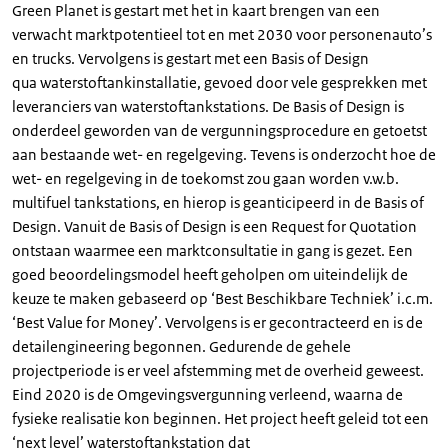
Green Planet is gestart met het in kaart brengen van een
verwacht marktpotentieel tot en met 2030 voor personenauto’s
en trucks. Vervolgens is gestart met een Basis of Design
qua waterstoftankinstallatie, gevoed door vele gesprekken met
leveranciers van waterstoftankstations. De Basis of Design is
onderdeel geworden van de vergunningsprocedure en getoetst
aan bestaande wet- en regelgeving. Tevens is onderzocht hoe de
wet- en regelgeving in de toekomst zou gaan worden v.w.b.
multifuel tankstations, en hierop is geanticipeerd in de Basis of
Design. Vanuit de Basis of Design is een Request for Quotation
ontstaan waarmee een marktconsultatie in gang is gezet. Een
goed beoordelingsmodel heeft geholpen om uiteindelijk de
keuze te maken gebaseerd op ‘Best Beschikbare Techniek’ i.c.m.
‘Best Value for Money’. Vervolgens is er gecontracteerd en is de
detailengineering begonnen. Gedurende de gehele
projectperiode is er veel afstemming met de overheid geweest.
Eind 2020 is de Omgevingsvergunning verleend, waarna de
fysieke realisatie kon beginnen. Het project heeft geleid tot een
‘next level’ waterstoftankstation dat