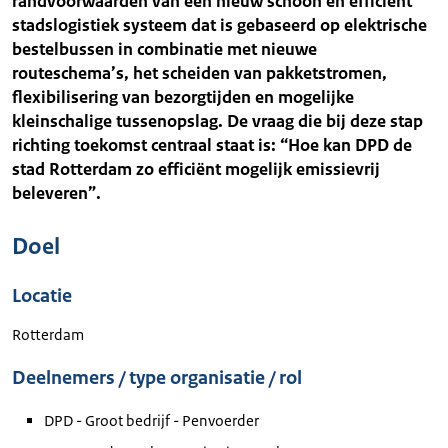
randvoorwaarden van een nieuw schoon en efficiënt
stadslogistiek systeem dat is gebaseerd op elektrische
bestelbussen in combinatie met nieuwe
routeschema’s, het scheiden van pakketstromen,
flexibilisering van bezorgtijden en mogelijke
kleinschalige tussenopslag. De vraag die bij deze stap
richting toekomst centraal staat is: “Hoe kan DPD de
stad Rotterdam zo efficiënt mogelijk emissievrij
beleveren”.
Doel
Locatie
Rotterdam
Deelnemers / type organisatie / rol
DPD - Groot bedrijf - Penvoerder