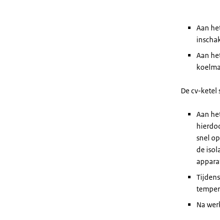
Aan het
inschak
Aan het
koelma
De cv-ketel 
Aan het
hierdoo
snel op
de isol
appara
Tijdens
temper
Na werk