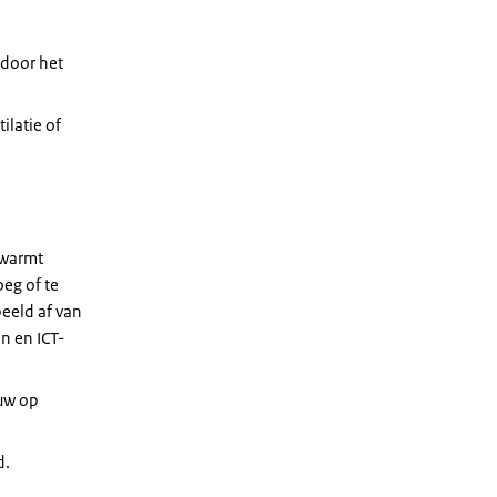
 door het
ilatie of
 warmt
oeg of te
beeld af van
n en ICT-
ouw op
d.