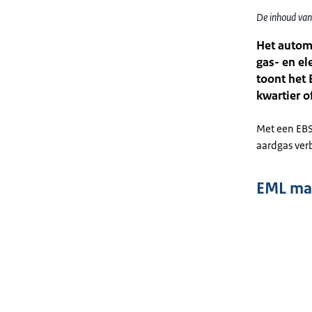
De inhoud van
Het automa
gas- en el
toont het
kwartier o
Met een EBS 
aardgas ver
EML maa