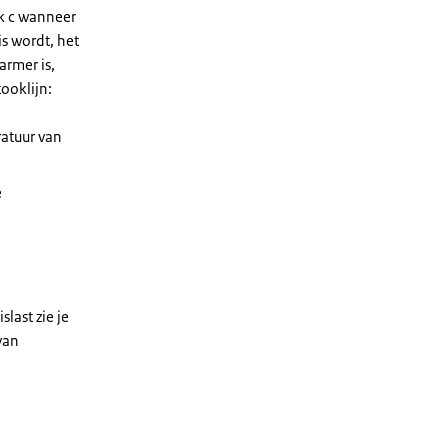
ek c wanneer
s wordt, het
rmer is,
ooklijn:
ratuur van
e
slast zie je
 van