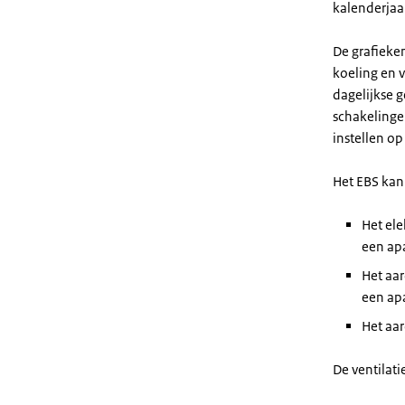
kalenderjaa
De grafieke
koeling en v
dagelijkse 
schakelinge
instellen op
Het EBS kan
Het ele
een apa
Het aa
een apa
Het aa
De ventilati