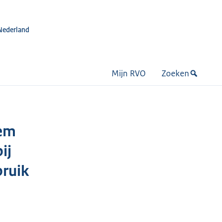
Nederland
Mijn RVO
Zoeken
eem
ij
bruik