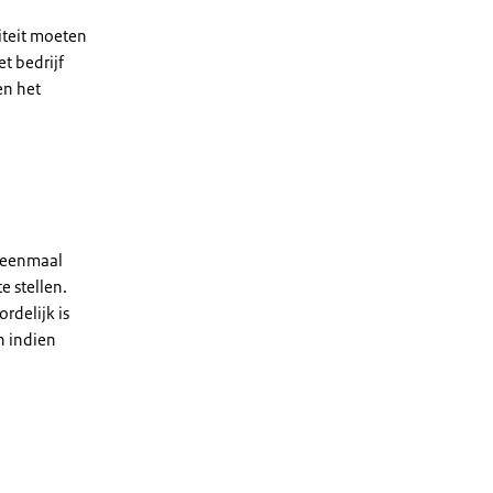
iteit moeten
t bedrijf
en het
n eenmaal
e stellen.
rdelijk is
n indien