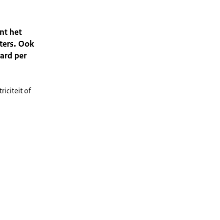
nt het
eters. Ook
ard per
iciteit of