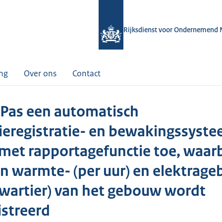
Rijksdienst voor Ondernemend 
ing
Over ons
Contact
 Pas een automatisch
ieregistratie- en bewakingssyst
 met rapportagefunctie toe, waarb
en warmte- (per uur) en elektrage
kwartier) van het gebouw wordt
istreerd