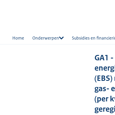
r de
tent
Home
Onderwerpen
Subsidies en financier
GA1 -
energ
(EBS)
gas- 
(per 
gereg