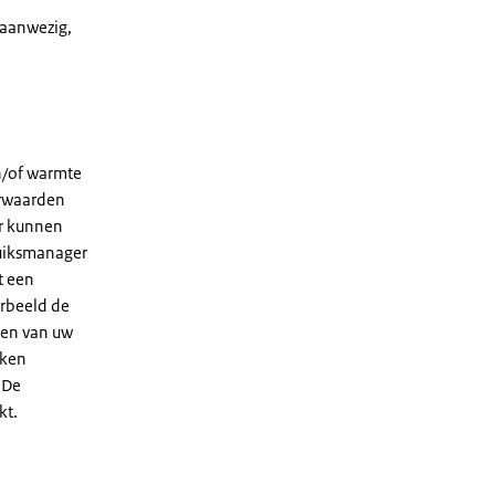
 aanwezig,
en/of warmte
urwaarden
er kunnen
ruiksmanager
t een
rbeeld de
gen van uw
eken
 De
kt.