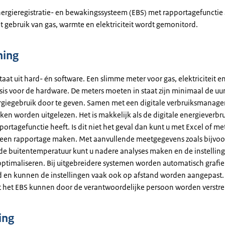
energieregistratie- en bewakingssysteem (EBS) met rapportagefunctie
 gebruik van gas, warmte en elektriciteit wordt gemonitord.
ning
aat uit hard- én software. Een slimme meter voor gas, elektriciteit 
sis voor de hardware. De meters moeten in staat zijn minimaal de u
rgiegebruik door te geven. Samen met een digitale verbruiksmanag
iken worden uitgelezen. Het is makkelijk als de digitale energieverb
ortagefunctie heeft. Is dit niet het geval dan kunt u met Excel of me
 een rapportage maken. Met aanvullende meetgegevens zoals bijvoo
de buitentemperatuur kunt u nadere analyses maken en de instellin
 optimaliseren. Bij uitgebreidere systemen worden automatisch grafi
 en kunnen de instellingen vaak ook op afstand worden aangepast.
t het EBS kunnen door de verantwoordelijke persoon worden verstre
ing