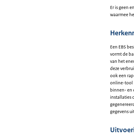
Er is geen 
waarmee het
Herken
Een EBS best
vormt de ba
van het ene
deze verbru
ook een rapp
online-tool
binnen- en 
installaties
gegenereerd
gegevens ui
Uitvoer