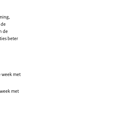
ming,
 de
n de
ies beter
de week met
e week met