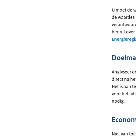
U moet de w
de waardes 
verantwoorde
bedrijf ove
Energieregi
Doelmat
Analyseer d
direct na he
Het is aan t
voor het ui
nodig.
Econom
Niet van toe