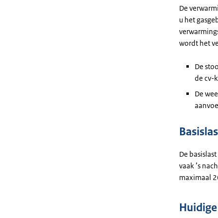
De verwarmin
u het gasge
verwarmings
wordt het v
De stoo
de cv-k
De wee
aanvoe
Basislas
De basislast 
vaak ’s nach
maximaal 20
Huidige 