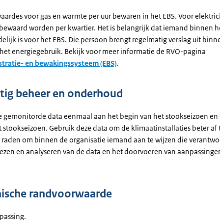
aardes voor gas en warmte per uur bewaren in het EBS. Voor elektric
bewaard worden per kwartier. Het is belangrijk dat iemand binnen he
lijk is voor het EBS. Die persoon brengt regelmatig verslag uit binn
r het energiegebruik. Bekijk voor meer informatie de RVO-pagina
stratie- en bewakingssysteem (EBS)
.
ig beheer en onderhoud
e gemonitorde data eenmaal aan het begin van het stookseizoen e
t stookseizoen. Gebruik deze data om de klimaatinstallaties beter af t
e raden om binnen de organisatie iemand aan te wijzen die verantwoo
tlezen en analyseren van de data en het doorvoeren van aanpassinge
ische randvoorwaarde
passing.