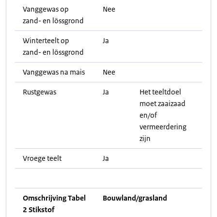
Vanggewas op
Nee
zand- en lössgrond
Winterteelt op
Ja
zand- en lössgrond
Vanggewas na mais
Nee
Rustgewas
Ja
Het teeltdoel
moet zaaizaad
en/of
vermeerdering
zijn
Vroege teelt
Ja
Omschrijving Tabel
Bouwland/grasland
2 Stikstof