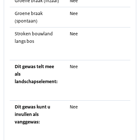
Groene braak (inzaai)
Nee
Groene braak
Nee
(spontaan)
Stroken bouwland
Nee
langs bos
Dit gewas telt mee
Nee
als
landschapselement:
Dit gewas kunt u
Nee
invullen als
vanggewas: