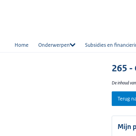
r de
tent
Home
Onderwerpen
Subsidies en financier
265 - 
De inhoud van
Terug n
Mijn 