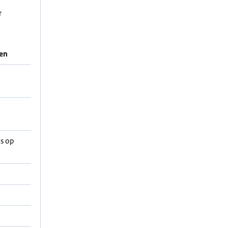
r
en
ls op