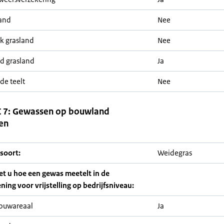
and
Nee
ijk grasland
Nee
nd grasland
Ja
de teelt
Nee
 7: Gewassen op bouwland
en
soort:
Weidegras
iet u hoe een gewas meetelt in de
ning voor vrijstelling op bedrijfsniveau:
ouwareaal
Ja