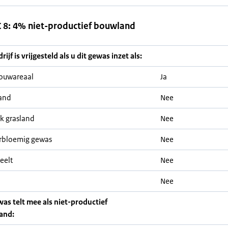
8: 4% niet-productief bouwland
ijf is vrijgesteld als u dit gewas inzet als:
ouwareaal
Ja
and
Nee
jk grasland
Nee
rbloemig gewas
Nee
eelt
Nee
Nee
was telt mee als niet-productief
and: