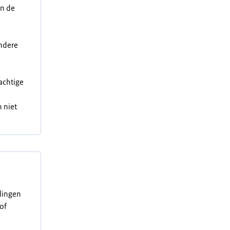
an de
andere
achtige
 niet
elingen
of