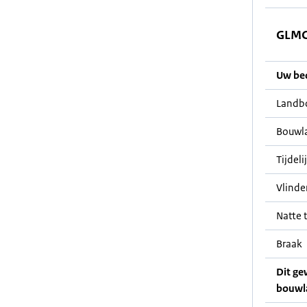
GLMC 
Uw bedr
Landb
Bouwl
Tijdeli
Vlinde
Natte t
Braak
Dit ge
bouwl