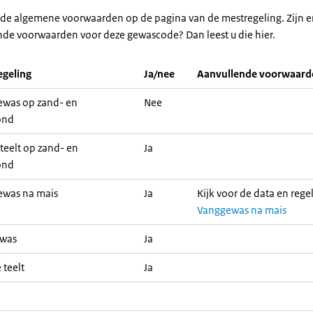
r de algemene voorwaarden op de pagina van de mestregeling. Zijn e
nde voorwaarden voor deze gewascode? Dan leest u die hier.
geling
Ja/nee
Aanvullende voorwaard
was op zand- en
Nee
ond
teelt op zand- en
Ja
ond
ewas na mais
Ja
Kijk voor de data en rege
Vanggewas na mais
ewas
Ja
 teelt
Ja