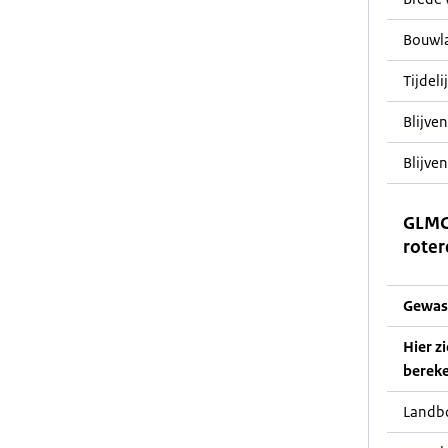
Bouwl
Tijdel
Blijve
Blijven
GLMC
roter
Gewas
Hier z
bereke
Landb