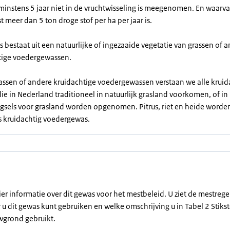
minstens 5 jaar niet in de vruchtwisseling is meegenomen. En waarv
 meer dan 5 ton droge stof per ha per jaar is.
 bestaat uit een natuurlijke of ingezaaide vegetatie van grassen of 
tige voedergewassen.
assen of andere kruidachtige voedergewassen verstaan we alle kruid
ie in Nederland traditioneel in natuurlijk grasland voorkomen, of in
sels voor grasland worden opgenomen. Pitrus, riet en heide worden
s kruidachtig voedergewas.
ier informatie over dit gewas voor het mestbeleid. U ziet de mestreg
u dit gewas kunt gebruiken en welke omschrijving u in Tabel 2 Stikst
grond gebruikt.