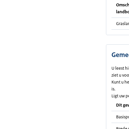
Omschr
landb
Grasla
Gemee
U leest h
ziet u vo
Kunt u h
is.
Ligt uw p
Dit ge
Basisp
Brede 