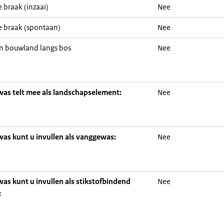
 braak (inzaai)
Nee
 braak (spontaan)
Nee
n bouwland langs bos
Nee
was telt mee als landschapselement:
Nee
was kunt u invullen als vanggewas:
Nee
was kunt u invullen als stikstofbindend
Nee
: