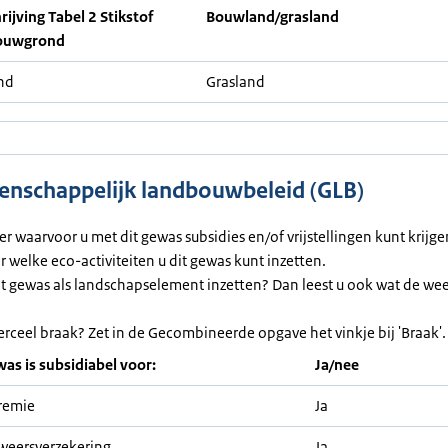
ijving Tabel 2 Stikstof
Bouwland/grasland
ouwgrond
nd
Grasland
nschappelijk landbouwbeleid (GLB)
ier waarvoor u met dit gewas subsidies en/of vrijstellingen kunt krijg
or welke eco-activiteiten u dit gewas kunt inzetten.
et gewas als landschapselement inzetten? Dan leest u ook wat de we
erceel braak? Zet in de Gecombineerde opgave het vinkje bij 'Braak'.
was is subsidiabel voor:
Ja/nee
remie
Ja
weersverzekering
Ja