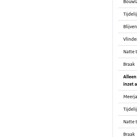
Bouwl
Tijdeli
Blijve
Vlinde
Natte t
Braak
Alleen
inzet a
Meerja
Tijdeli
Natte t
Braak