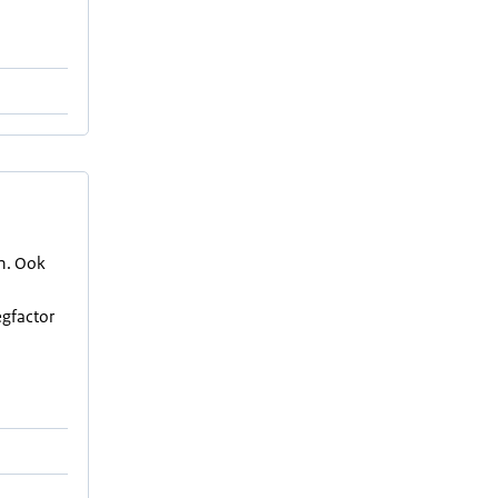
en. Ook
egfactor