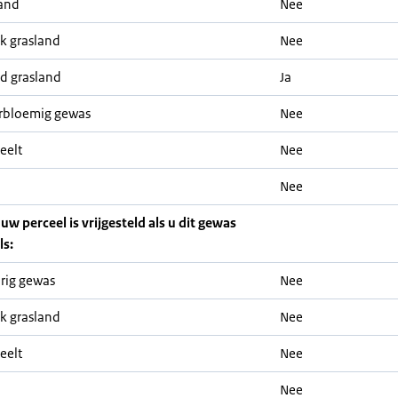
and
Nee
jk grasland
Nee
nd grasland
Ja
rbloemig gewas
Nee
eelt
Nee
Nee
 uw perceel is vrijgesteld als u dit gewas
ls:
rig gewas
Nee
jk grasland
Nee
eelt
Nee
Nee