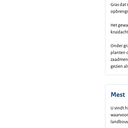
Gras dat 
opbrengst
Het gewas
kruidach
Onder gr
planten d
zaadmeng
gezien al
Mest
U vindt h
waarvoor 
landbouw