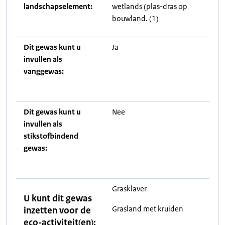
landschapselement:
wetlands (plas-dras op
bouwland. (1)
Dit gewas kunt u
Ja
invullen als
vanggewas:
Dit gewas kunt u
Nee
invullen als
stikstofbindend
gewas:
Grasklaver
U kunt dit gewas
Grasland met kruiden
inzetten voor de
eco-activiteit(en):