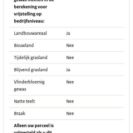
berekening voor
vrijstelling op
bedrijfsniveau:
Landbouwareaal
Ja
Bouwland
Nee
Tijdelijk grasland
Nee
Blijvend grasland
Ja
Vlinderbloemig
Nee
gewas
Natte teelt
Nee
Braak
Nee
Alleen uw perceel is
vrijgesteld als u dit