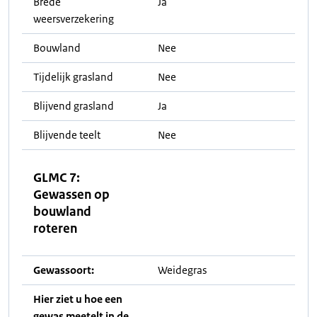
Brede
Ja
weersverzekering
Bouwland
Nee
Tijdelijk grasland
Nee
Blijvend grasland
Ja
Blijvende teelt
Nee
GLMC 7:
Gewassen op
bouwland
roteren
Gewassoort:
Weidegras
Hier ziet u hoe een
gewas meetelt in de