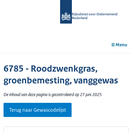
r de
tent
Rijksdienst voor Ondernemend
Nederland
Menu
6785 - Roodzwenkgras,
groenbemesting, vanggewas
De inhoud van deze pagina is gecontroleerd op 27 juni 2025
Terug naar Gewascodelijst