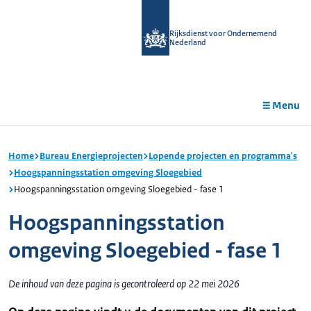
r de
tent
Rijksdienst voor Ondernemend
Nederland
Menu
Home
Bureau Energieprojecten
Lopende projecten en programma's
Hoogspanningsstation omgeving Sloegebied
Hoogspanningsstation omgeving Sloegebied - fase 1
Hoogspanningsstation
omgeving Sloegebied - fase 1
De inhoud van deze pagina is gecontroleerd op 22 mei 2026