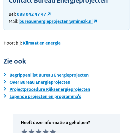
Contact Bureau Energieprojecten
Bel:
088 042 47 47
Mail:
bureauenergieprojecten@minezk.nl
Hoort bij:
Klimaat en energie
Zie ook
Begrippenlijst Bureau Energieprojecten
Over Bureau Energieprojecten
Projectprocedure Rijksenergieprojecten
Lopende projecten en programma's