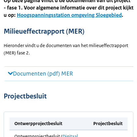
Op deze pagina vindt u de documenten van dit project
- fase 1. Voor algemene informatie over dit project kijkt
u op:
Hoogspanningsstation omgeving Sloegebied
.
Milieueffectrapport (MER)
Hieronder vindt u de documenten van het milieueffectrapport
(MER) fase 2.
Documenten (pdf) MER
Projectbesluit
Ontwerpprojectbesluit
Projectbesluit
Ontwerpprojectbesluit (
Digitaal