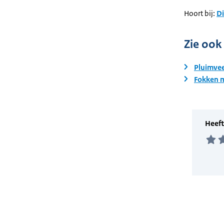
Hoort bij:
Di
Zie ook
Pluimve
Fokken m