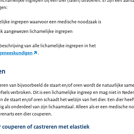
ichamelijke ingrepen bij een dier (laten) uitvoeren. Er zijn een aanta
gen:
elijke ingrepen waarvoor een medische noodzaak is
ijk aangewezen lichamelijke ingrepen
beschrijving van alle lichamelijke ingrepen in het
rgeneeskundigen
.
en
peren van bijvoorbeeld de staart en/of oren wordt de natuurlijke sa
sels verbroken. Dit is een lichamelijke ingreep en mag niet in Nede
 de staart en/of oren schaadt het welzijn van het dier. Een dier heeft 
g als onderdeel van zijn lichaamstaal. Alleen als er een medische no
renarts een dier couperen.
 couperen of castreren met elastiek