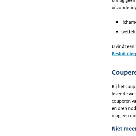
U mag geen l
uitzonderin
licham
wettel
U vindt een 
Besluit die
Couper
Bij het cou
levende weef
couperen van
en oren nodi
mag een die
Niet meer