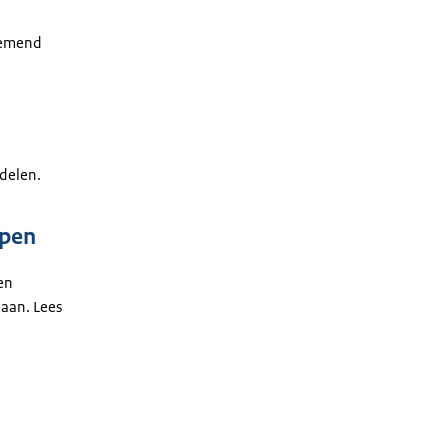
rnemend
delen.
epen
en
daan. Lees