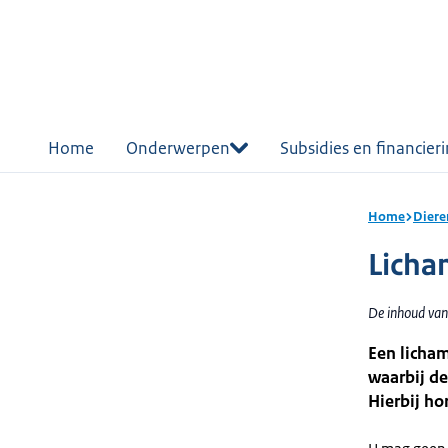
r de
tent
Home
Onderwerpen
Subsidies en financier
Home
Diere
Licha
De inhoud van
Een licham
waarbij d
Hierbij ho