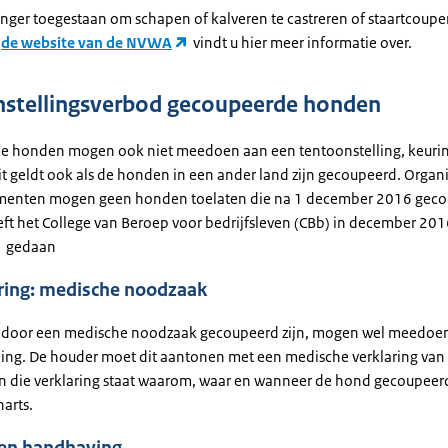
langer toegestaan om schapen of kalveren te castreren of staartcoup
p
de website van de NVWA
vindt u hier meer informatie over.
stellingsverbod gecoupeerde honden
 honden mogen ook niet meedoen aan een tentoonstelling, keurin
it geldt ook als de honden in een ander land zijn gecoupeerd. Organi
menten mogen geen honden toelaten die na 1 december 2016 gecou
eft het College van Beroep voor bedrijfsleven (CBb) in december 20
gedaan
ring: medische noodzaak
 door een medische noodzaak gecoupeerd zijn, mogen wel meedoe
ling. De houder moet dit aantonen met een medische verklaring van
 In die verklaring staat waarom, waar en wanneer de hond gecoupeerd
arts.