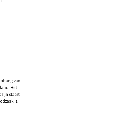
l
menhang van
rland. Het
zijn staart
odzaak is,