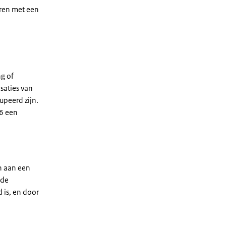
eren met een
g of
saties van
peerd zijn.
16 een
n aan een
 de
 is, en door