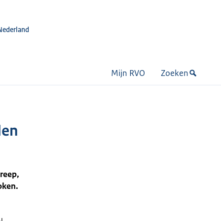
Nederland
Mijn RVO
Zoeken
den
greep,
oken.