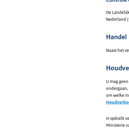
Controle
De Landelij
Nederland (
Handel
Naast het v
Houdver
U mag geen 
ondergaan, o
om welke in
Houdverbod
In opdracht va
Ministerie 