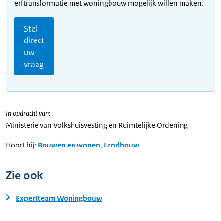
erftransformatie met woningbouw mogelijk willen maken.
Stel
direct
uw
vraag
In opdracht van:
Ministerie van Volkshuisvesting en Ruimtelijke Ordening
Hoort bij:
Bouwen en wonen
,
Landbouw
Zie ook
Expertteam Woningbouw