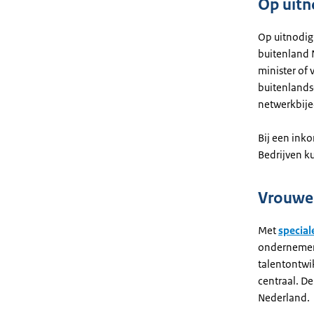
Op uitn
Op uitnodig
buitenland 
minister of
buitenlands
netwerkbij
Bij een ink
Bedrijven k
Vrouwe
Met
specia
ondernemers
talentontwi
centraal. De
Nederland.