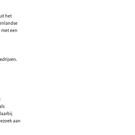
it het
tenlandse
t met een
edrijven.
e
als
aarbij
 bezoek aan