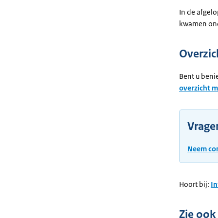
In de afgel
kwamen onde
Overzic
Bent u beni
overzicht m
Vrage
Neem con
Hoort bij:
I
Zie ook