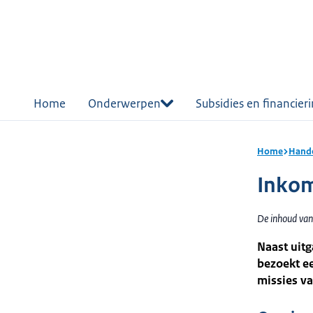
r de
tent
Home
Onderwerpen
Subsidies en financier
Home
Hande
Inkom
De inhoud van
Naast uit
bezoekt e
missies v