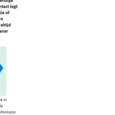
tendige
tact legt
ie of
in
altijd
iever
k in
de
nformatie