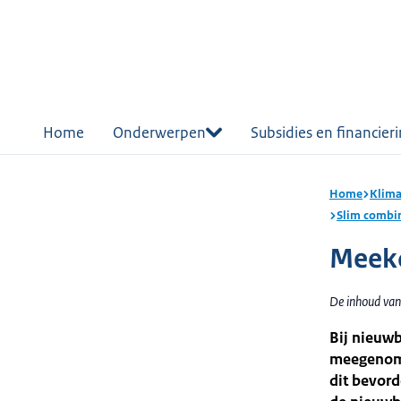
r de
tent
Home
Onderwerpen
Subsidies en financier
Home
Klima
Slim combi
Meek
De inhoud van
Bij nieuwb
meegenome
dit bevord