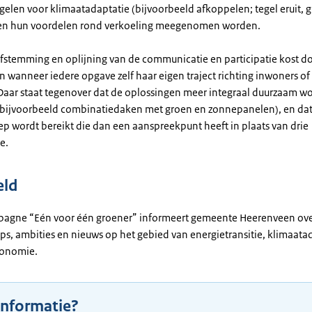
elen voor klimaatadaptatie (bijvoorbeeld afkoppelen; tegel eruit, g
 en hun voordelen rond verkoeling meegenomen worden.
afstemming en oplijning van de communicatie en participatie kost 
n wanneer iedere opgave zelf haar eigen traject richting inwoners of
Daar staat tegenover dat de oplossingen meer integraal duurzaam w
(bijvoorbeeld combinatiedaken met groen en zonnepanelen), en dat
ep wordt bereikt die dan een aanspreekpunt heeft in plaats van drie
e.
eld
agne “Eén voor één groener” informeert gemeente Heerenveen ov
ips, ambities en nieuws op het gebied van energietransitie, klimaata
economie.
informatie?