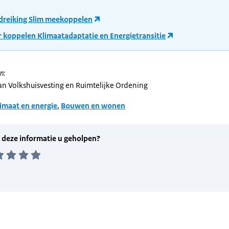
reiking Slim meekoppelen
r koppelen Klimaatadaptatie en Energietransitie
n:
van Volkshuisvesting en Ruimtelijke Ordening
imaat en energie
,
Bouwen en wonen