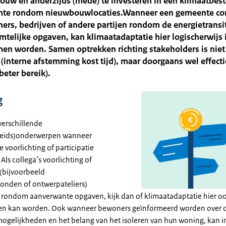
ouw en anderzijds (mede) te investeren in een klimaatbes
mte rondom nieuwbouwlocaties.Wanneer een gemeente con
rs, bedrijven of andere partijen rondom de energietransit
mtelijke opgaven, kan klimaatadaptatie hier logischerwijs 
n worden. Samen optrekken richting stakeholders is niet 
r (interne afstemming kost tijd), maar doorgaans wel effect
beter bereik).
g
erschillende
eids)onderwerpen wanneer
voorlichting of participatie
 Als collega’s voorlichting of
 (bijvoorbeeld
nden of ontwerpateliers)
 rondom aanverwante opgaven, kijk dan of klimaatadaptatie hier oo
 kan worden. Ook wanneer bewoners geïnformeerd worden over 
ogelijkheden en het belang van het isoleren van hun woning, kan i