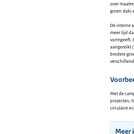
over maatreg
groen dak)
De interne 
meer tijd da
vormgeeft. 
aangereikt 
bredere gro
verschillend
Voorbe
Met de camp
projecten, t
circulaire 
Meer 