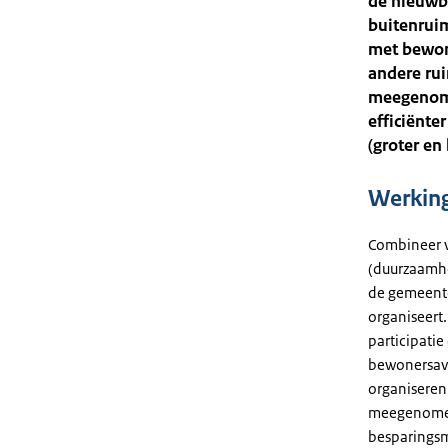
de nieuwb
buitenrui
met bewone
andere rui
meegenome
efficiënte
(groter en 
Werkin
Combineer v
(duurzaamh
de gemeente 
organiseert.
participatie
bewonersavo
organiseren
meegenomen
besparingsm