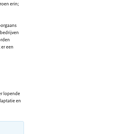
roen erin;
doorgaans
 bedrijven
orden
 er een
er lopende
daptatie en