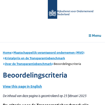
r de
tent
Rijksdienst voor Ondernemend
Nederland
Menu
Home
Maatschappelijk verantwoord ondernemen (MVO)
Kristalprijs en de Transparantiebenchmark
Over de Transparantiebenchmark
Beoordelingscriteria
Beoordelingscriteria
View this page in English
De inhoud van deze pagina is gecontroleerd op 23 februari 2023