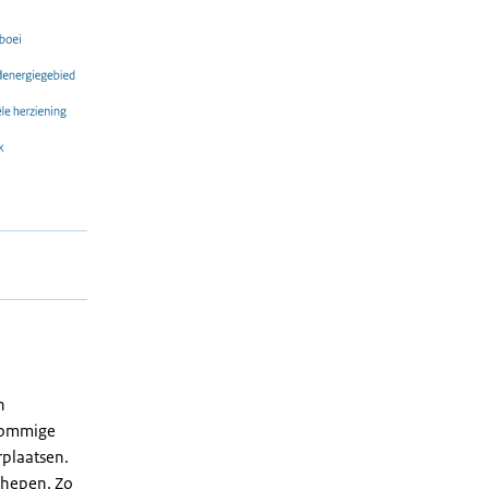
n
 Sommige
plaatsen.
chepen. Zo