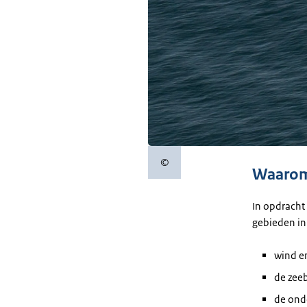
©
Copyrightinformatie
Waarom
In opdracht
gebieden in
wind e
de zee
de ond