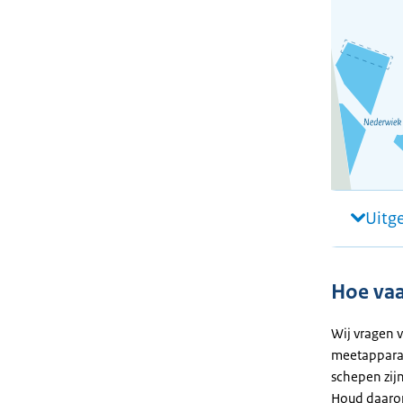
Uitg
Hoe vaar
Wij vragen 
meetapparat
schepen zij
Houd daarom