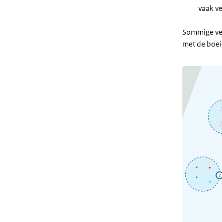
vaak v
Sommige ver
met de boei