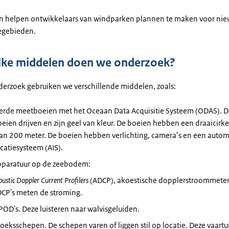
en helpen ontwikkelaars van windparken plannen te maken voor ni
egebieden.
lke middelen doen we onderzoek?
derzoek gebruiken we verschillende middelen, zoals:
erde meetboeien met het Oceaan Data Acquisitie Systeem (ODAS). 
ien drijven en zijn geel van kleur. De boeien hebben een draaicirk
van 200 meter. De boeien hebben verlichting, camera’s en een autom
icatiesysteem (AIS).
paratuur op de zeebodem:
oustic Doppler Current Profilers
(ADCP), akoestische dopplerstroommeter
CP's meten de stroming.
POD's. Deze luisteren naar walvisgeluiden.
eksschepen. De schepen varen of liggen stil op locatie. Deze vaartu