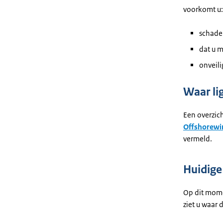
voorkomt u:
schade 
dat u m
onveili
Waar li
Een overzich
Offshorewi
vermeld.
Huidige
Op dit mome
ziet u waar 