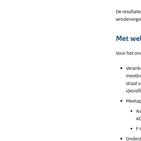
De resultat
windenergi
Met we
Voor het on
Verank
meetboe
straal 
identif
Meetap
Ac
AD
F-
Onderzo