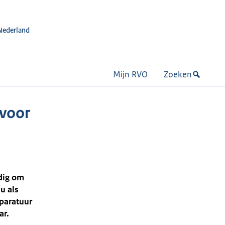
Nederland
Mijn RVO
Zoeken
 voor
dig om
u als
pparatuur
ar.