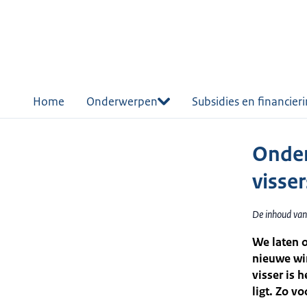
r de
tent
Home
Onderwerpen
Subsidies en financier
Onder
visser
De inhoud van
We laten 
nieuwe win
visser is 
ligt. Zo 