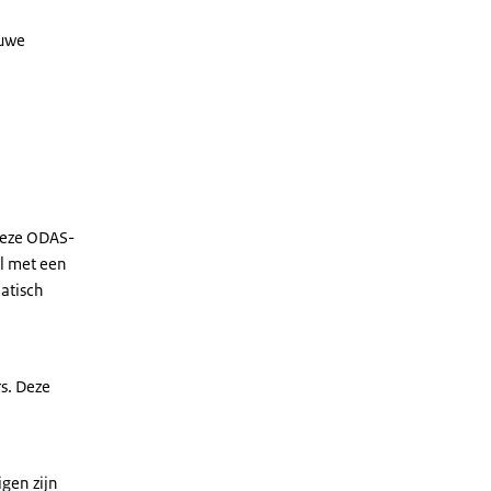
euwe
Deze ODAS-
el met een
atisch
s. Deze
igen zijn