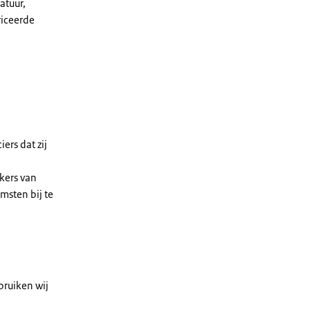
atuur,
riceerde
ers dat zij
kers van
msten bij te
bruiken wij