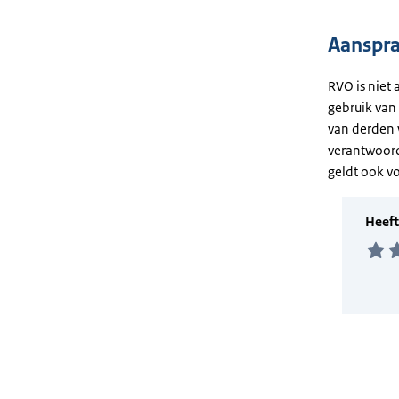
Aanspra
RVO is niet 
gebruik van
van derden 
verantwoord
geldt ook vo