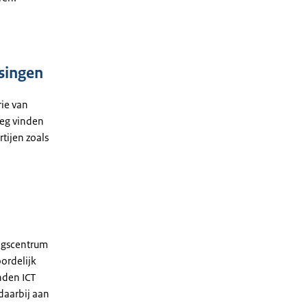
singen
rie van
weg vinden
tijen zoals
ingscentrum
ordelijk
nden ICT
daarbij aan