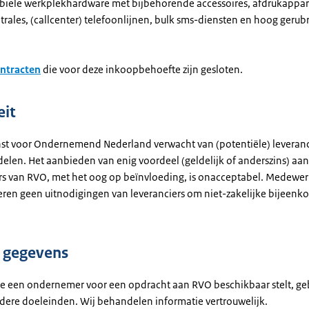
biele werkplekhardware met bijbehorende accessoires, afdrukappar
rales, (callcenter) telefoonlijnen, bulk sms-diensten en hoog gerub
ontracten
die voor deze inkoopbehoefte zijn gesloten.
eit
nst voor Ondernemend Nederland verwacht van (potentiële) leveranci
delen. Het aanbieden van enig voordeel (geldelijk of anderszins) aan
 van RVO, met het oog op beïnvloeding, is onacceptabel. Medewer
ren geen uitnodigingen van leveranciers om niet-zakelijke bijeenko
 gegevens
e een ondernemer voor een opdracht aan RVO beschikbaar stelt, ge
ndere doeleinden. Wij behandelen informatie vertrouwelijk.