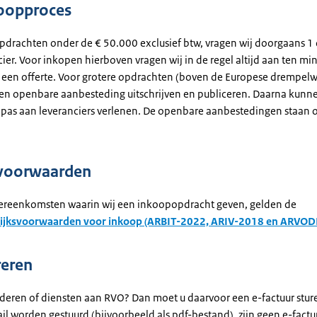
oopproces
opdrachten onder de € 50.000 exclusief btw, vragen wij doorgaans 1 
ier. Voor inkopen hierboven vragen wij in de regel altijd aan ten min
s een offerte. Voor grotere opdrachten (boven de Europese drempel
n openbare aanbesteding uitschrijven en publiceren. Daarna kunne
pas aan leveranciers verlenen. De openbare aanbestedingen staan 
voorwaarden
vereenkomsten waarin wij een inkoopopdracht geven, gelden de
ijksvoorwaarden voor inkoop (ARBIT-2022, ARIV-2018 en ARVOD
reren
ederen of diensten aan RVO? Dan moet u daarvoor een e-factuur stur
il worden gestuurd (bijvoorbeeld als pdf-bestand), zijn geen e-fact