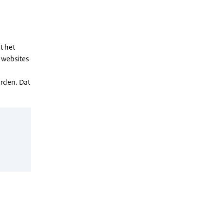
t het
 websites
erden. Dat