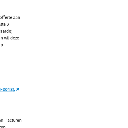
offerte aan
ste 3
waarde)
n wij deze
op
I-2018).
en. Facturen
uren.