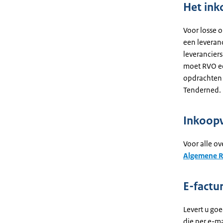
Het ink
Voor losse 
een leveranc
leverancier
moet RVO ee
opdrachten 
Tenderned.
Inkoop
Voor alle o
Algemene R
E-factu
Levert u go
die per e-ma