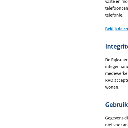
vaste en mo
telefooncent
telefonie.
Bekijk de c
Integrit
De Rijksdie
integer han
medewerkers
RVO accepte
wonen.
Gebruik
Gegevens di
niet voor a