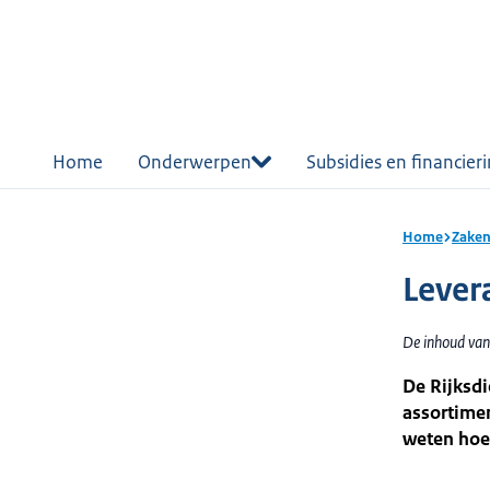
r de
tent
Home
Onderwerpen
Subsidies en financier
Home
Zaken
Lever
De inhoud van
De Rijksd
assortime
weten hoe 