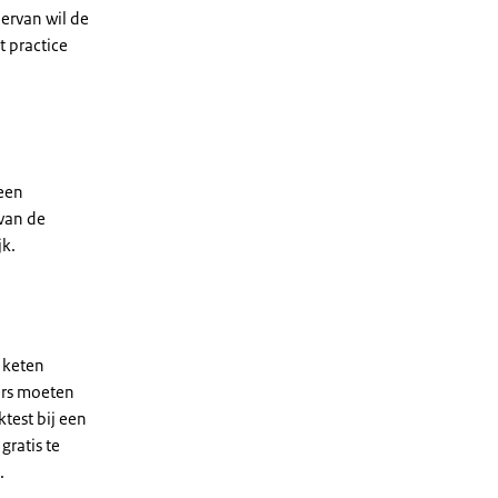
iervan wil de
 practice
 een
van de
jk.
e keten
ers moeten
test bij een
gratis te
.