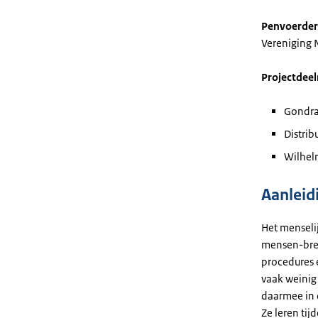
Penvoerder
Vereniging
Projectdee
Gondran
Distrib
Wilhelm
Aanleid
Het menselij
mensen-brei
procedures e
vaak weinig 
daarmee in 
Ze leren tij