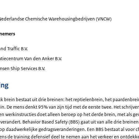
 Nederlandse Chemische Warehousingbedrijven (VNCW)
lnemers
d Traffic B.V.
utiecentrum Van den Anker B.V.
sen Ship Services B.V.
ing
k brein bestaat uit drie breinen: het reptielenbrein, het paardenbrei
n. De mens denkt 95% van zijn tijd met de eerste twee. Het schrijve
n werkinstructies doet alleen beroep op het derde brein, met als gev
verandert. Behavior Based Safety (BBS) gaat uit van alle drie breinen
op daadwerkelijke gedragsveranderingen. Een BBS bestaat al voor c
dens de training defensief deel te nemen aan het verkeer en ontdekk