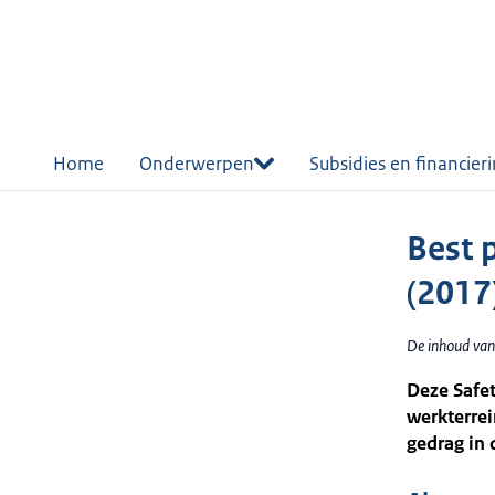
r de
tent
Home
Onderwerpen
Subsidies en financier
Best p
(2017
De inhoud van
Deze Safet
werkterrei
gedrag in 