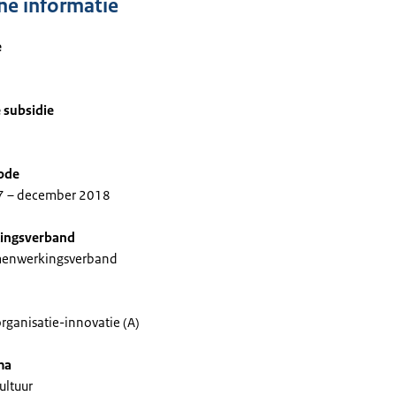
e informatie
e
1
 subsidie
iode
17 – december 2018
ingsverband
enwerkingsverband
rganisatie-innovatie (A)
ma
ultuur