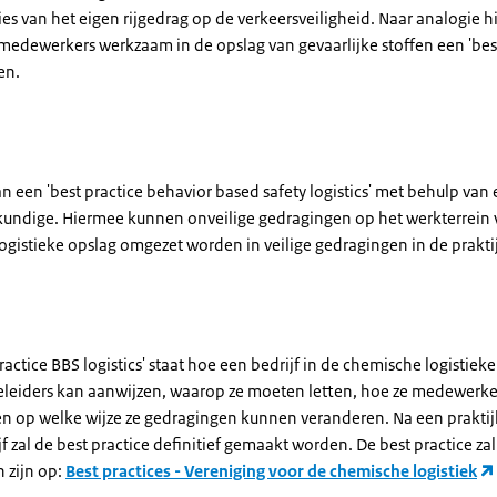
s van het eigen rijgedrag op de verkeersveiligheid. Naar analogie h
edewerkers werkzaam in de opslag van gevaarlijke stoffen een 'best
en.
n een 'best practice behavior based safety logistics' met behulp van
undige. Hiermee kunnen onveilige gedragingen op het werkterrein 
ogistieke opslag omgezet worden in veilige gedragingen in de prakti
practice BBS logistics' staat hoe een bedrijf in de chemische logistiek
eleiders kan aanwijzen, waarop ze moeten letten, hoe ze medewerk
n op welke wijze ze gedragingen kunnen veranderen. Na een praktijk
 zal de best practice definitief gemaakt worden. De best practice zal 
 zijn op:
Best practices - Vereniging voor de chemische logistiek