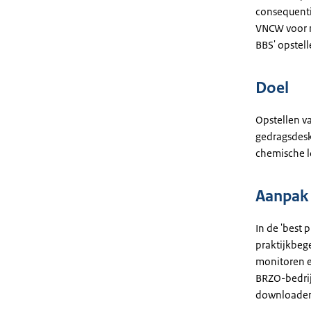
consequentie
VNCW voor m
BBS' opstell
Doel
Opstellen va
gedragsdesk
chemische l
Aanpak
In de 'best 
praktijkbeg
monitoren e
BRZO-bedrijf
downloaden