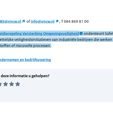
BS@vncw.nl
of
info@vncw.nl
, T 084 869 81 00
sidieregeling Versterking Omgevingsveiligheid
ondersteunt Safet
ttelijke veiligheidsinitiatieven van industriële bedrijven die werken
stoffen of risicovolle processen.
dernemen en bedrijfsvoering