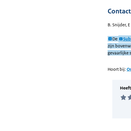
Contact
B. Snijder, E
De
Sub
zijn bovenwe
gevaarlijke 
Hoort bij:
On