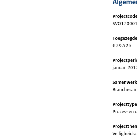
Algemen
Projectcod
SVO17000
Toegezegde
€ 29.525
Projectper
januari 20
Samenwerk
Branchesam
Projecttype
Proces- en o
Projectthe
Veiligheidsc