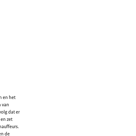
n en het
n van
olg dat er
 en zet
hauffeurs.
en de