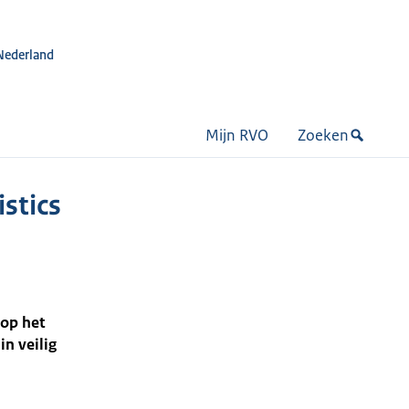
Nederland
Mijn RVO
Zoeken
istics
 op het
n veilig