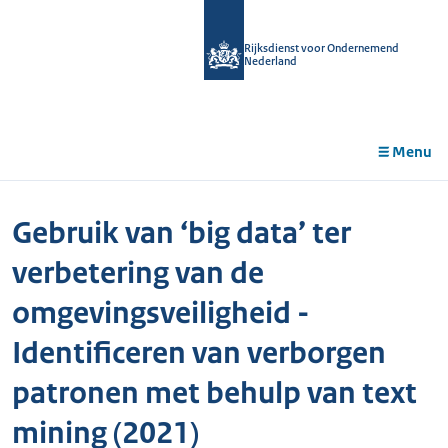
r de
tent
Rijksdienst voor Ondernemend
Nederland
Menu
Gebruik van ‘big data’ ter
verbetering van de
omgevingsveiligheid -
Identificeren van verborgen
patronen met behulp van text
mining (2021)