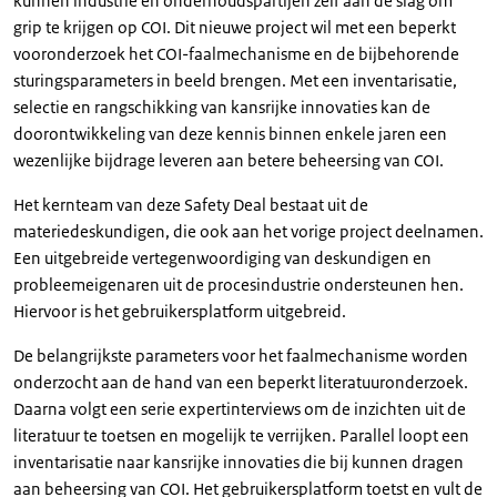
kunnen industrie en onderhoudspartijen zelf aan de slag om
grip te krijgen op COI. Dit nieuwe project wil met een beperkt
vooronderzoek het COI-faalmechanisme en de bijbehorende
sturingsparameters in beeld brengen. Met een inventarisatie,
selectie en rangschikking van kansrijke innovaties kan de
doorontwikkeling van deze kennis binnen enkele jaren een
wezenlijke bijdrage leveren aan betere beheersing van COI.
Het kernteam van deze Safety Deal bestaat uit de
materiedeskundigen, die ook aan het vorige project deelnamen.
Een uitgebreide vertegenwoordiging van deskundigen en
probleemeigenaren uit de procesindustrie ondersteunen hen.
Hiervoor is het gebruikersplatform uitgebreid.
De belangrijkste parameters voor het faalmechanisme worden
onderzocht aan de hand van een beperkt literatuuronderzoek.
Daarna volgt een serie expertinterviews om de inzichten uit de
literatuur te toetsen en mogelijk te verrijken. Parallel loopt een
inventarisatie naar kansrijke innovaties die bij kunnen dragen
aan beheersing van COI. Het gebruikersplatform toetst en vult de